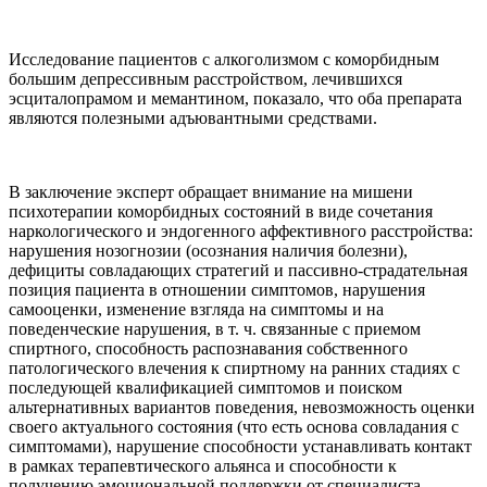
Исследование пациентов с алкоголизмом с коморбидным
большим депрессивным расстройством, лечившихся
эсциталопрамом и мемантином, показало, что оба препарата
являются полезными адъювантными средствами.
В заключение эксперт обращает внимание на мишени
психотерапии коморбидных состояний в виде сочетания
наркологического и эндогенного аффективного расстройства:
нарушения нозогнозии (осознания наличия болезни),
дефициты совладающих стратегий и пассивно-страдательная
позиция пациента в отношении симптомов, нарушения
самооценки, изменение взгляда на симптомы и на
поведенческие нарушения, в т. ч. связанные с приемом
спиртного, способность распознавания собственного
патологического влечения к спиртному на ранних стадиях с
последующей квалификацией симптомов и поиском
альтернативных вариантов поведения, невозможность оценки
своего актуального состояния (что есть основа совладания с
симптомами), нарушение способности устанавливать контакт
в рамках терапевтического альянса и способности к
получению эмоциональной поддержки от специалиста.