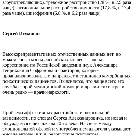
злоупотребляющих), тревожное расстройство (28 %, в 2,5 раза
чаще), антисоциальное расстройство личности (17,8 %, в 13,4
раза чаще), шизофрения (6,8 %, в 6,2 раза чаще).
Сергей Игумнов:
Высокорепрезентативных отечественных данных нет, но
можем сослаться на российских коллег — члена-
корреспондента Российской академии наук Александра
Генриховича Софронова и соавторов, которые
проанализировали, кто направляет в стационар коморбидных
психотических пациентов. Выясняется, что чаще всего это
служба скорой медицинской помощи и врачи-психиатры и
очень редко — врачи-наркологи.
Проблема аффективных расстройств и алкогольной
зависимости, по словам Сергея Александровича, не новая и
обсуждается еще с начала 20-го века. На связь между
эмоциональной сферой и употреблением алкоголя указывают
многие авторы, в т. ч. белорусские психиатры.