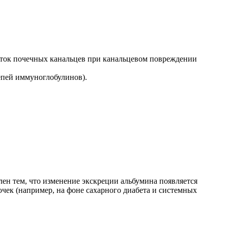
еток почечных канальцев при канальцевом повреждении
епей иммуноглобулинов).
ен тем, что изменение экскреции альбумина появляется
чек (например, на фоне сахарного диабета и системных