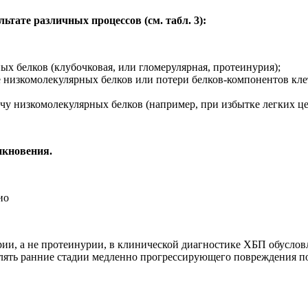
тате различных процессов (см. табл. 3):
 белков (клубочковая, или гломерулярная, протеинурия);
 низкомолекулярных белков или потери белков-компонентов кл
чу низкомолекулярных белков (например, при избытке легких ц
икновения.
ии, а не протеинурии, в клинической диагностике ХБП обусловл
лять ранние стадии медленно прогрессирующего повреждения по