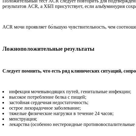
ПоложителЬный тест ACR следует повторить для подтверждения
результатов ACR, а ХБП присутствует, если альбуминурия сохра
ACR мочи проявляет бо́льшую чувствительность, чем соотнош
Ложноположительные результаты
Следует помнить, что есть ряд клинических ситуаций, соп
инфекция мочевыводящих путей, генитальные инфекции;
высокое потребление белка с пищей;
застойная сердечная недостаточность;
острое лихорадочное заболевание;
тяжелые физические нагрузки в течение 24 часов;
менструация;
лекарства (особенно нестероидные противовоспалительные 