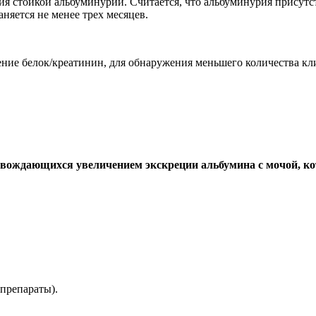
 стойкой альбуминурии. Считается, что альбуминурия присутст
няется не менее трех месяцев.
ение белок/креатинин, для обнаружения меньшего количества к
ровождающихся увеличением экскреции альбумина с мочой, к
препараты).