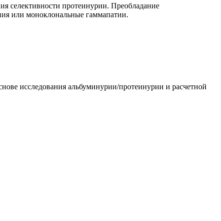
ния селективности протеинурии. Преобладание
ения или моноклональные гаммапатии.
 основе исследования альбуминурии/протеинурии и расчетной