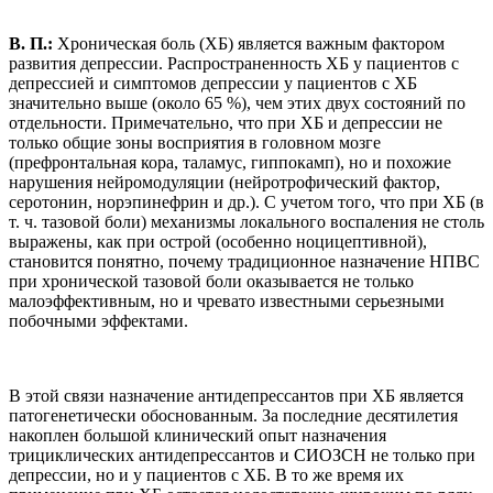
В. П.:
Хроническая боль (ХБ) является важным фактором
развития депрессии. Распространенность ХБ у пациентов с
депрессией и симптомов депрессии у пациентов с ХБ
значительно выше (около 65 %), чем этих двух состояний по
отдельности. Примечательно, что при ХБ и депрессии не
только общие зоны восприятия в головном мозге
(префронтальная кора, таламус, гиппокамп), но и похожие
нарушения нейромодуляции (нейротрофический фактор,
серотонин, норэпинефрин и др.). С учетом того, что при ХБ (в
т. ч. тазовой боли) механизмы локального воспаления не столь
выражены, как при острой (особенно ноцицептивной),
становится понятно, почему традиционное назначение НПВС
при хронической тазовой боли оказывается не только
малоэффективным, но и чревато известными серьезными
побочными эффектами.
В этой связи назначение антидепрессантов при ХБ является
патогенетически обоснованным. За последние десятилетия
накоплен большой клинический опыт назначения
трициклических антидепрессантов и СИОЗСН не только при
депрессии, но и у пациентов с ХБ. В то же время их