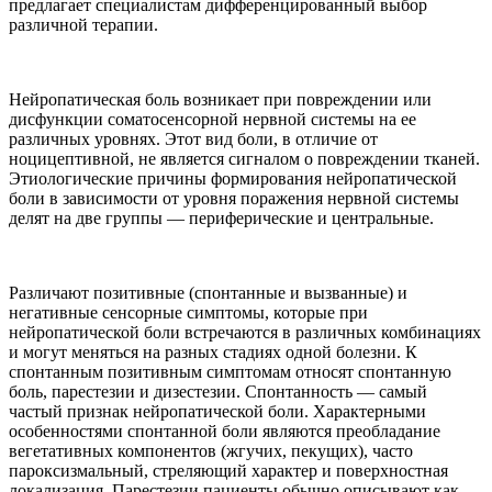
предлагает специалистам дифференцированный выбор
различной терапии.
Нейропатическая боль возникает при повреждении или
дисфункции соматосенсорной нервной системы на ее
различных уровнях. Этот вид боли, в отличие от
ноцицептивной, не является сигналом о повреждении тканей.
Этиологические причины формирования нейропатической
боли в зависимости от уровня поражения нервной системы
делят на две группы — периферические и центральные.
Различают позитивные (спонтанные и вызванные) и
негативные сенсорные симптомы, которые при
нейропатической боли встречаются в различных комбинациях
и могут меняться на разных стадиях одной болезни. К
спонтанным позитивным симптомам относят спонтанную
боль, парестезии и дизестезии. Спонтанность — самый
частый признак нейропатической боли. Характерными
особенностями спонтанной боли являются преобладание
вегетативных компонентов (жгучих, пекущих), часто
пароксизмальный, стреляющий характер и поверхностная
локализация. Парестезии пациенты обычно описывают как