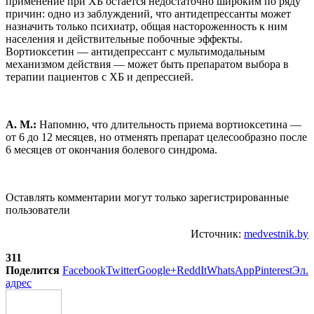
применение при ХБ остается недостаточно широким по ряду
причин: одно из заблуждений, что антидепрессанты может
назначить только психиатр, общая настороженность к ним
населения и действительные побочные эффекты.
Вортиоксетин — антидепрессант с мультимодальным
механизмом действия — может быть препаратом выбора в
терапии пациентов с ХБ и депрессией.
А. М.:
Напомню, что длительность приема вортиоксетина —
от 6 до 12 месяцев, но отменять препарат целесообразно после
6 месяцев от окончания болевого синдрома.
Оставлять комментарии могут только зарегистрированные
пользователи
Источник:
medvestnik.by
311
Поделится
Facebook
Twitter
Google+
ReddIt
WhatsApp
Pinterest
Эл.
адрес