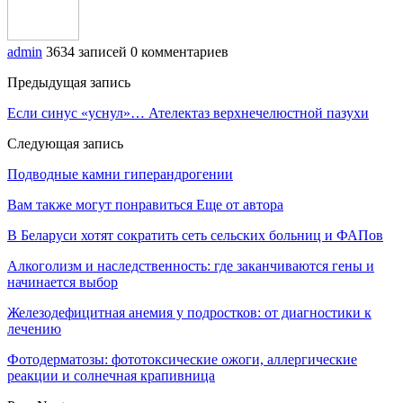
admin
3634 записей
0 комментариев
Предыдущая запись
Если синус «уснул»… Ателектаз верхнечелюстной пазухи
Следующая запись
Подводные камни гиперандрогении
Вам также могут понравиться
Еще от автора
В Беларуси хотят сократить сеть сельских больниц и ФАПов
Алкоголизм и наследственность: где заканчиваются гены и
начинается выбор
Железодефицитная анемия у подростков: от диагностики к
лечению
Фотодерматозы: фототоксические ожоги, аллергические
реакции и солнечная крапивница