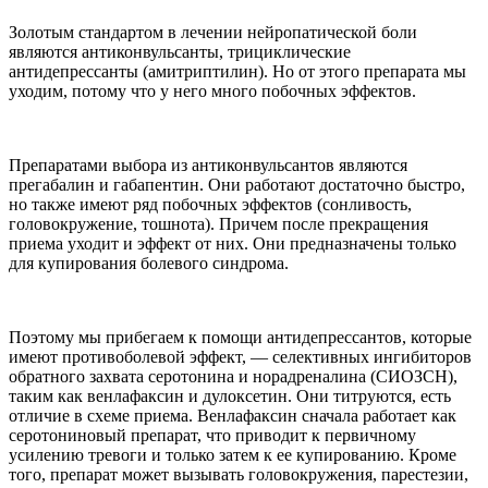
Золотым стандартом в лечении нейропатической боли
являются антиконвульсанты, трициклические
антидепрессанты (амитриптилин). Но от этого препарата мы
уходим, потому что у него много побочных эффектов.
Препаратами выбора из антиконвульсантов являются
прегабалин и габапентин. Они работают достаточно быстро,
но также имеют ряд побочных эффектов (сонливость,
головокружение, тошнота). Причем после прекращения
приема уходит и эффект от них. Они предназначены только
для купирования болевого синдрома.
Поэтому мы прибегаем к помощи антидепрессантов, которые
имеют противоболевой эффект, — селективных ингибиторов
обратного захвата серотонина и норадреналина (СИОЗСН),
таким как венлафаксин и дулоксетин. Они титруются, есть
отличие в схеме приема. Венлафаксин сначала работает как
серотониновый препарат, что приводит к первичному
усилению тревоги и только затем к ее купированию. Кроме
того, препарат может вызывать головокружения, парестезии,