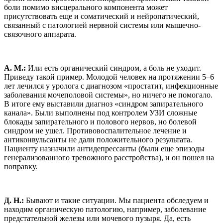
боли помимо висцерального компонента может
присутствовать еще и соматический и нейропатический,
связанный с патологией нервной системы или мышечно-
связочного аппарата.
А. М.:
Или есть органический синдром, а боль не уходит.
Приведу такой пример. Молодой человек на протяжении 5–6
лет лечился у уролога с диагнозом «простатит, инфекционные
заболевания мочеполовой системы», но ничего не помогало.
В итоге ему выставили диагноз «синдром запирательного
канала». Были выполнены под контролем УЗИ сложные
блокады запирательного и полового нервов, но болевой
синдром не ушел. Противовоспалительное лечение и
антиконвульсанты не дали положительного результата.
Пациенту назначили антидепрессанты (были еще эпизоды
генерализованного тревожного расстройства), и он пошел на
поправку.
Д. Н.:
Бывают и такие ситуации. Мы пациента обследуем и
находим органическую патологию, например, заболевание
предстательной железы или мочевого пузыря. Да, есть