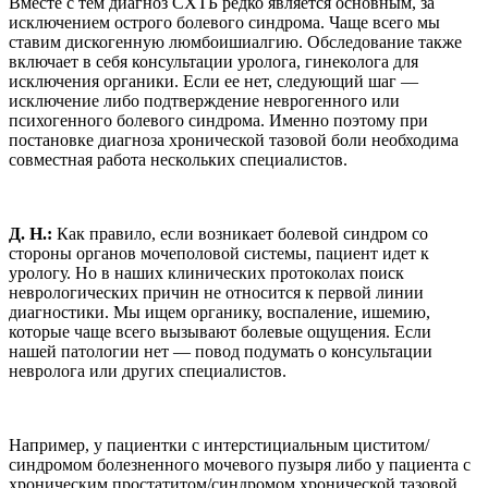
Вместе с тем диагноз СХТБ редко является основным, за
исключением острого болевого синдрома. Чаще всего мы
ставим дискогенную люмбоишиалгию. Обследование также
включает в себя консультации уролога, гинеколога для
исключения органики. Если ее нет, следующий шаг —
исключение либо подтверждение неврогенного или
психогенного болевого синдрома. Именно поэтому при
постановке диагноза хронической тазовой боли необходима
совместная работа нескольких специалистов.
Д. Н.:
Как правило, если возникает болевой синдром со
стороны органов мочеполовой системы, пациент идет к
урологу. Но в наших клинических протоколах поиск
неврологических причин не относится к первой линии
диагностики. Мы ищем органику, воспаление, ишемию,
которые чаще всего вызывают болевые ощущения. Если
нашей патологии нет — повод подумать о консультации
невролога или других специалистов.
Например, у пациентки с интерстициальным циститом/
синдромом болезненного мочевого пузыря либо у пациента с
хроническим простатитом/синдромом хронической тазовой