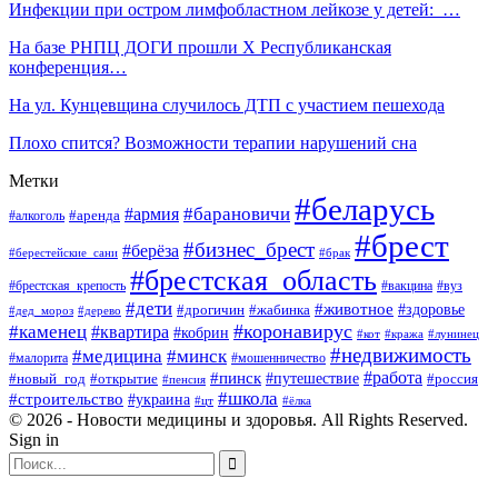
Инфекции при остром лимфобластном лейкозе у детей: …
На базе РНПЦ ДОГИ прошли Х Республиканская
конференция…
На ул. Кунцевщина случилось ДТП с участием пешехода
Плохо спится? Возможности терапии нарушений сна
Метки
#беларусь
#барановичи
#армия
#аренда
#алкоголь
#брест
#бизнес_брест
#берёза
#берестейские_сани
#брак
#брестская_область
#брестская_крепость
#вакцина
#вуз
#дети
#животное
#здоровье
#дрогичин
#жабинка
#дед_мороз
#дерево
#коронавирус
#каменец
#квартира
#кобрин
#кот
#кража
#лунинец
#недвижимость
#медицина
#минск
#мошенничество
#малорита
#пинск
#работа
#путешествие
#россия
#новый_год
#открытие
#пенсия
#школа
#строительство
#украина
#цт
#ёлка
© 2026 - Новости медицины и здоровья. All Rights Reserved.
Sign in