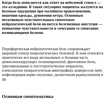
Когда боль появляется как ответ на неболевой стимул —
это аллодиния. В таких ситуациях пациенты жалуются на
болевые ощущения при малейшем прикосновении,
ношении одежды, дуновении ветра. Основным
негативным чувствительным симптомом
нейропатической боли является болезненная анестезия —
понижение чувствительности в сочетании со спонтанно
возникающими болями.
Периферическая нейропатическая боль сопровождает
широкий спектр неврологических болезней. К ним относятся
практически все виды аксональных и большая часть
демиелинизирующих полиневропатий, фантомные боли,
тригеминальные и постгерпетические невралгии,
плексопатии (невралгическая амиотрофия), компрессия либо
инфильтрация нерва опухолью, дискогенная радикулопатия и
др.
Основная симптоматика