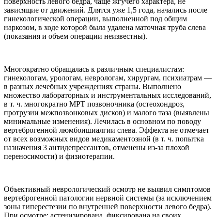
поверхность левого бедра, чаще жгучего характера, не
зависящие от движений. Длятся уже 1,5 года, начались после
гинекологической операции, выполненной под общим
наркозом, в ходе которой была удалена маточная труба слева
(показания и объем операции неизвестны).
Многократно обращалась к различным специалистам:
гинекологам, урологам, неврологам, хирургам, психиатрам —
в разных лечебных учреждениях страны. Выполнено
множество лабораторных и инструментальных исследований,
в т. ч. многократно МРТ позвоночника (остеохондроз,
протрузии межпозвонковых дисков) и малого таза (выявлены
минимальные изменения). Лечилась в основном по поводу
вертеброгенной люмбоишиалгии слева. Эффекта не отмечает
от всех возможных видов медикаментозной (в т. ч. попытка
назначения 3 антидепрессантов, отменены из-за плохой
переносимости) и физиотерапии.
Объективный неврологический осмотр не выявил симптомов
вертеброгенной патологии нервной системы (за исключением
зоны гиперестезии по внутренней поверхности левого бедра).
При осмотре: астенизирована, фиксирована на своих