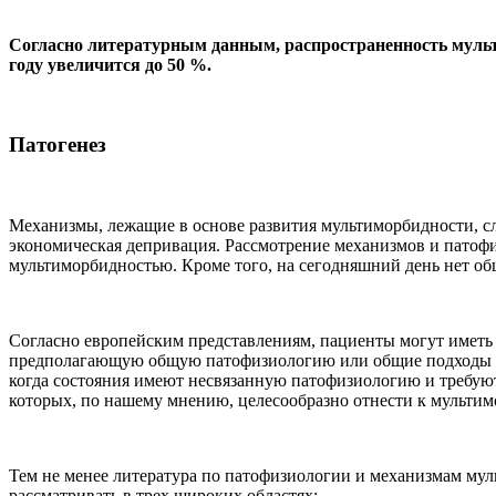
Согласно литературным данным, распространенность мультим
году увеличится до 50 %.
Патогенез
Механизмы, лежащие в основе развития мультиморбидности, сл
экономическая депривация. Рассмотрение механизмов и патоф
мультиморбидностью. Кроме того, на сегодняшний день нет о
Согласно европейским представлениям, пациенты могут иметь
предполагающую общую патофизиологию или общие подходы к 
когда состояния имеют несвязанную патофизиологию и требую
которых, по нашему мнению, целесообразно отнести к мультим
Тем не менее литература по патофизиологии и механизмам му
рассматривать в трех широких областях: