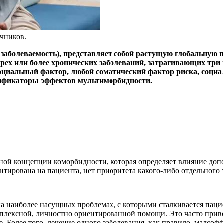
чников.
аболеваемость), представляет собой растущую глобальную п
рех или более хронических заболеваний, затрагивающих три 
социальный фактор, любой соматический фактор риска, социа
дификаторы эффектов мультиморбидности.
ной концепции коморбидности, которая определяет влияние до
тирована на пациента, нет приоритета какого-либо отдельного 
а наиболее насущных проблемах, с которыми сталкивается паци
омплексной, личностно ориентированной помощи. Это часто при
. Более того, лечение одного заболевания, как правило, малоэф