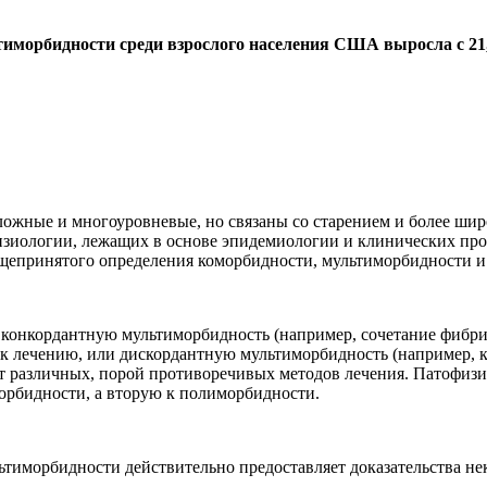
орбидности среди взрослого населения США выросла с 21,8 %
ожные и многоуровневые, но связаны со старением и более шир
изиологии, лежащих в основе эпидемиологии и клинических про
бщепринятого определения коморбидности, мультиморбидности 
 конкордантную мультиморбидность (например, сочетание фибри
лечению, или дискордантную мультиморбидность (например, ко
т различных, порой противоречивых методов лечения. Патофизи
орбидности, а вторую к полиморбидности.
льтиморбидности действительно предоставляет доказательства