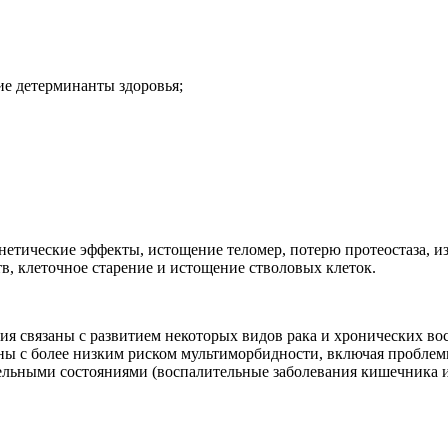
ие детерминанты здоровья;
нетические эффекты, истощение теломер, потерю протеостаза,
, клеточное старение и истощение стволовых клеток.
ния связаны с развитием некоторых видов рака и хронических во
ы с более низким риском мультиморбидности, включая проблемы 
тельными состояниями (воспалительные заболевания кишечника 