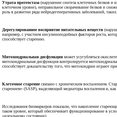
Утрата протеостаза
(нарушение синтеза клеточных белков и и
клеточном уровне), неправильное сворачивание белков и сниже
роль в развитии ряда нейродегенеративных заболеваний, таких
Дерегулированное восприятие питательных веществ
(наруше
например, с участием инсулиноподобных факторов роста, кото
способствует старению.
Митохондриальная дисфункция
может усугубляться окислите
митохондриальная дисфункция контролируется митохондриаль
способствует доказательству того, что митохондрии играют пр
Клеточное старение
связано с хроническим воспалением. Стар
старением» (SASP), выделяющий медиаторы воспаления и, как
Исследования биомаркеров показали, что накопление стареющи
таком уровне, который обеспечивает функционирование в услов
«идеальном» состоянии).