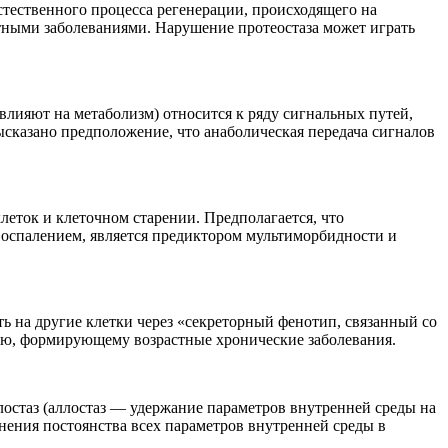
тественного процесса регенерации, происходящего на
стными заболеваниями. Нарушение протеостаза может играть
влияют на метаболизм) относится к ряду сигнальных путей,
сказано предположение, что анаболическая передача сигналов
еток и клеточном старении. Предполагается, что
оспалением, является предиктором мультиморбидности и
ь на другие клетки через «секреторный фенотип, связанный со
ию, формирующему возрастные хронические заболевания.
остаз (аллостаз — удержание параметров внутренней среды на
нения постоянства всех параметров внутренней среды в