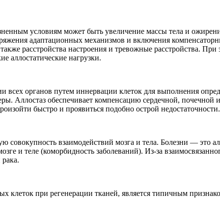
енным условиям может быть увеличение массы тела и ожирение
пряжения адаптационных механизмов и включения компенсаторных
также расстройства настроения и тревожные расстройства. При э
ие аллостатические нагрузки.
ии всех органов путем иннервации клеток для выполнения опре
ры. Аллостаз обеспечивает компенсацию сердечной, почечной и
произойти быстро и проявиться подобно острой недостаточности.
ную совокупность взаимодействий мозга и тела. Болезни — это
озге и теле (коморбидность заболеваний). Из-за взаимосвязанно
 рака.
вых клеток при регенерации тканей, является типичным признако