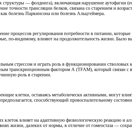
х структуры — фолдинга), включающая нарушение аутофагии (ес
ние точности трансляции белков, связана со старением и возра
 как болезнь Паркинсона или болезнь Альцгеймера.
ние процессов регулирования потребности в питании, которые 
рые, по-видимому, влияют на продолжительность жизни. Было вы
льным стрессом и играть роль в функционировании стволовых кл
ным транскрипционным фактором А (TFAM), который связан с в
ичинную роль в старении.
еющие клетки, оставаясь метаболически активными, могут влият
 предполагается, способствующий провоспалительному состоян
х клеток влияет на адаптивную физиологическую реакцию и алл
иях жизни, далеких от нормы, в отличие от гомеостаза — сохра