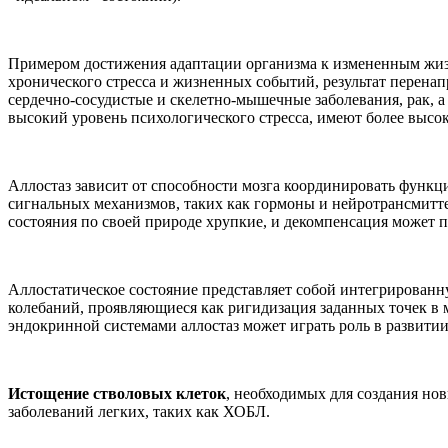
Примером достижения адаптации организма к измененным жизн
хронического стресса и жизненных событий, результат перена
сердечно-сосудистые и скелетно-мышечные заболевания, рак, а 
высокий уровень психологического стресса, имеют более высок
Аллостаз зависит от способности мозга координировать функц
сигнальных механизмов, таких как гормоны и нейротрансмитте
состояния по своей природе хрупкие, и декомпенсация может 
Аллостатическое состояние представляет собой интегрирован
колебаний, проявляющиеся как ригидизация заданных точек в м
эндокринной системами аллостаз может играть роль в развитии
Истощение стволовых клеток
, необходимых для создания но
заболеваний легких, таких как ХОБЛ.