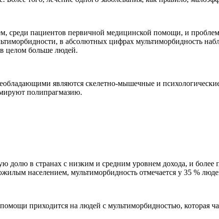
м, среди пациентов первичной медицинской помощи, и проблема 
ьтиморбидности, в абсолютных цифрах мультиморбидность наблюд
е в целом больше людей.
еобладающими являются скелетно-мышечные и психологические (
рмируют полипрагмазию.
ную долю в странах с низким и средним уровнем дохода, и боле
илым населением, мультиморбидность отмечается у 35 % людей в
 помощи приходится на людей с мультиморбидностью, которая ча