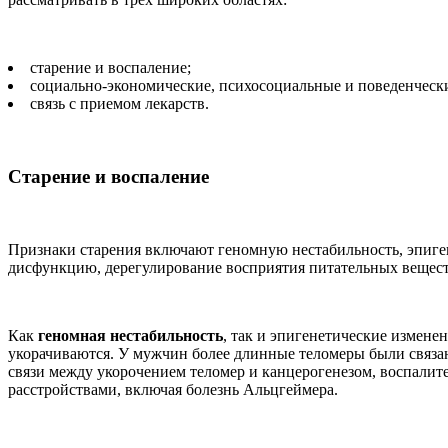
старение и воспаление;
социально-экономические, психосоциальные и поведенческ
связь с приемом лекарств.
Старение и воспаление
Признаки старения включают геномную нестабильность, эпиге
дисфункцию, дерегулирование восприятия питательных веществ
Как
геномная нестабильность
, так и эпигенетические измене
укорачиваются. У мужчин более длинные теломеры были связан
связи между укорочением теломер и канцерогенезом, воспали
расстройствами, включая болезнь Альцгеймера.