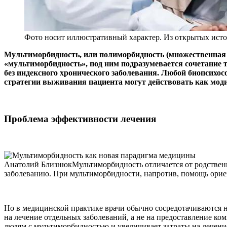
Фото носит иллюстративный характер. Из открытых исто
Мультиморбидность, или полиморбидность (множественная з
«мультиморбидность», под ним подразумевается сочетание т
без индексного хронического заболевания. Любой биопсихо
стратегии выживания пациента могут действовать как мо
Проблема эффективности лечения
Анатолий БлизнюкМультиморбидность отличается от родствен
заболеванию. При мультиморбидности, напротив, помощь ориен
Но в медицинской практике врачи обычно сосредотачиваются н
на лечение отдельных заболеваний, а не на предоставление к
людям с мультиморбидностью и увеличивает затраты на лечение