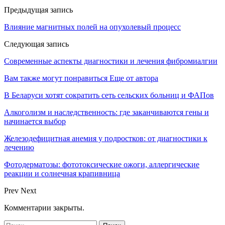
Предыдущая запись
Влияние магнитных полей на опухолевый процесс
Следующая запись
Современные аспекты диагностики и лечения фибромиалгии
Вам также могут понравиться
Еще от автора
В Беларуси хотят сократить сеть сельских больниц и ФАПов
Алкоголизм и наследственность: где заканчиваются гены и
начинается выбор
Железодефицитная анемия у подростков: от диагностики к
лечению
Фотодерматозы: фототоксические ожоги, аллергические
реакции и солнечная крапивница
Prev
Next
Комментарии закрыты.