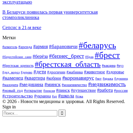
эксплуатацыю
В Беларуси появилась первая университетская
стомполиклиника
Сепсис в 21-м веке
Метки
#беларусь
#барановичи
#армия
#аренда
#алкоголь
#брест
#бизнес_брест
#берёза
#берестейские_сани
#брак
#брестская_область
#брестская_крепость
#вакцина
#вуз
#дети
#животное
#здоровье
#дрогичин
#жабинка
#дед_мороз
#дерево
#коронавирус
#каменец
#квартира
#кобрин
#кот
#кража
#лунинец
#недвижимость
#медицина
#минск
#мошенничество
#малорита
#пинск
#работа
#путешествие
#россия
#новый_год
#открытие
#пенсия
#школа
#строительство
#украина
#цт
#ёлка
© 2026 - Новости медицины и здоровья. All Rights Reserved.
Sign in