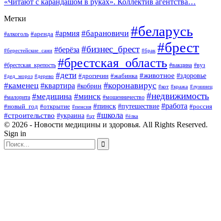
«Читают с карандашом в руках». Коллектив агентства…
Метки
#беларусь
#барановичи
#армия
#аренда
#алкоголь
#брест
#бизнес_брест
#берёза
#берестейские_сани
#брак
#брестская_область
#брестская_крепость
#вакцина
#вуз
#дети
#животное
#здоровье
#дрогичин
#жабинка
#дед_мороз
#дерево
#коронавирус
#каменец
#квартира
#кобрин
#кот
#кража
#лунинец
#недвижимость
#медицина
#минск
#мошенничество
#малорита
#пинск
#работа
#путешествие
#россия
#новый_год
#открытие
#пенсия
#школа
#строительство
#украина
#цт
#ёлка
© 2026 - Новости медицины и здоровья. All Rights Reserved.
Sign in