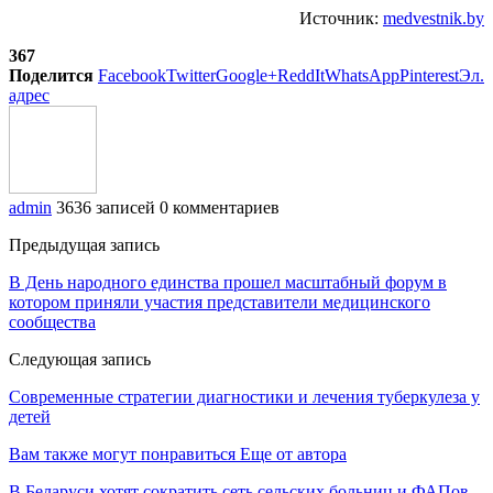
Источник:
medvestnik.by
367
Поделится
Facebook
Twitter
Google+
ReddIt
WhatsApp
Pinterest
Эл.
адрес
admin
3636 записей
0 комментариев
Предыдущая запись
В День народного единства прошел масштабный форум в
котором приняли участия представители медицинского
сообщества
Следующая запись
Современные стратегии диагностики и лечения туберкулеза у
детей
Вам также могут понравиться
Еще от автора
В Беларуси хотят сократить сеть сельских больниц и ФАПов