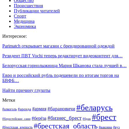
Общество
Происшествия
Публикации читателей
Спорт
Медицина
Экономика
Интересное:
Parimatch открывает магазин с брендированной одеждой
Резидент ПВТ Vochi теперь редактирует видеоконтент для…
Белорусская горнолыжница Мария Шканова стала лучшей в…
Евро и российский рубль подешевели по итогам торгов на
БВФБ…
Найти причину глухоты
Метки
#беларусь
#барановичи
#армия
#аренда
#алкоголь
#брест
#бизнес_брест
#берёза
#берестейские_сани
#брак
#брестская_область
#брестская_крепость
#вакцина
#вуз