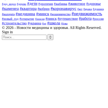
#дети
#животное
#здоровье
#дрогичин
#жабинка
#дед_мороз
#дерево
#коронавирус
#каменец
#квартира
#кобрин
#кот
#кража
#лунинец
#недвижимость
#медицина
#минск
#мошенничество
#малорита
#пинск
#работа
#путешествие
#россия
#новый_год
#открытие
#пенсия
#школа
#строительство
#украина
#цт
#ёлка
© 2026 - Новости медицины и здоровья. All Rights Reserved.
Sign in