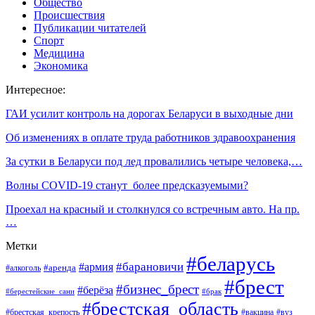
Общество
Происшествия
Публикации читателей
Спорт
Медицина
Экономика
Интересное:
ГАИ усилит контроль на дорогах Беларуси в выходные дни
Об изменениях в оплате труда работников здравоохранения
За сутки в Беларуси под лед провалились четыре человека,…
Волны COVID-19 станут более предсказуемыми?
Проехал на красный и столкнулся со встречным авто. На пр.
…
Метки
#беларусь
#барановичи
#армия
#аренда
#алкоголь
#брест
#бизнес_брест
#берёза
#берестейские_сани
#брак
#брестская_область
#брестская_крепость
#вакцина
#вуз