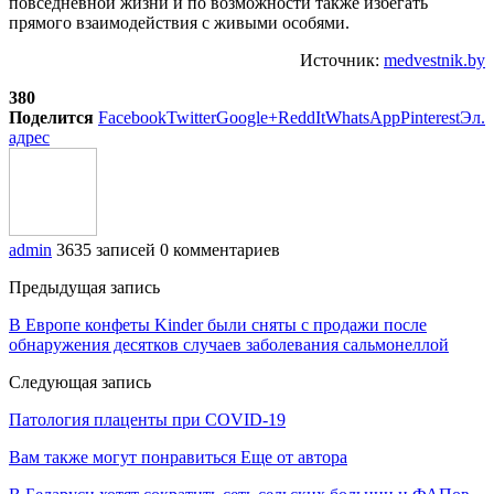
повседневной жизни и по возможности также избегать
прямого взаимодействия с живыми особями.
Источник:
medvestnik.by
380
Поделится
Facebook
Twitter
Google+
ReddIt
WhatsApp
Pinterest
Эл.
адрес
admin
3635 записей
0 комментариев
Предыдущая запись
В Европе конфеты Kinder были сняты с продажи после
обнаружения десятков случаев заболевания сальмонеллой
Следующая запись
Патология плаценты при COVID-19
Вам также могут понравиться
Еще от автора