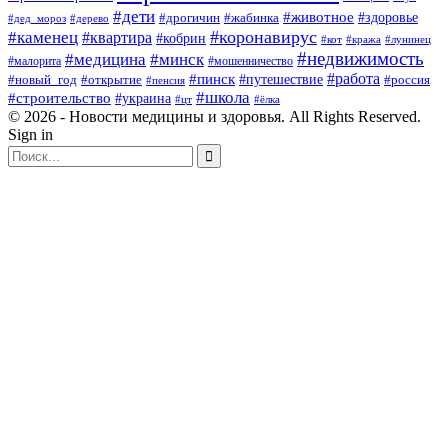
#дети
#животное
#здоровье
#дрогичин
#жабинка
#дед_мороз
#дерево
#коронавирус
#каменец
#квартира
#кобрин
#кот
#кража
#лунинец
#недвижимость
#медицина
#минск
#мошенничество
#малорита
#пинск
#работа
#путешествие
#россия
#новый_год
#открытие
#пенсия
#школа
#строительство
#украина
#цт
#ёлка
© 2026 - Новости медицины и здоровья. All Rights Reserved.
Sign in