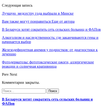
Следующая запись
Лучшую медсестру года выбрали в Минске
Вам также могут понравиться
Еще от автора
В Беларуси хотят сократить сеть сельских больниц и ФАПов
Алкоголизм и наследственность: где заканчиваются гены и
начинается выбор
Железодефицитная анемия у подростков: от диагностики к
лечению
Фотодерматозы: фототоксические ожоги, аллергические
реакции и солнечная крапивница
Prev
Next
Комментарии закрыты.
В Беларуси хотят сократить сеть сельских больниц и
ФАПов