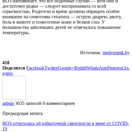
ВОЗ напоминает, что все подобные случаи — хотя они и
достаточно редки — следует воспринимать со всей
серьезностью. Родители и врачи должны обращать особое
внимание на симптомы гепатита — острую диарею, рвоту,
боль в животе и пожелтение кожи и белков глаз. У
большинства заболевших детей не отмечалось повышение
температуры.
Источник:
medvestnik.by
418
Поделится
Facebook
Twitter
Google+
ReddIt
WhatsApp
Pinterest
Эл.
адрес
admin
3635 записей
0 комментариев
Предыдущая запись
ВОЗ отчиталась об избыточной смертности в мире от COVID-
19