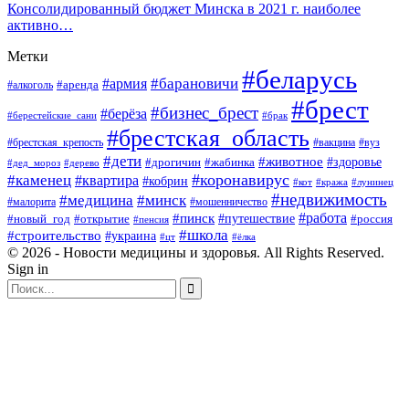
Консолидированный бюджет Минска в 2021 г. наиболее
активно…
Метки
#беларусь
#барановичи
#армия
#аренда
#алкоголь
#брест
#бизнес_брест
#берёза
#берестейские_сани
#брак
#брестская_область
#брестская_крепость
#вакцина
#вуз
#дети
#животное
#здоровье
#дрогичин
#жабинка
#дед_мороз
#дерево
#коронавирус
#каменец
#квартира
#кобрин
#кот
#кража
#лунинец
#недвижимость
#медицина
#минск
#мошенничество
#малорита
#пинск
#работа
#путешествие
#россия
#новый_год
#открытие
#пенсия
#школа
#строительство
#украина
#цт
#ёлка
© 2026 - Новости медицины и здоровья. All Rights Reserved.
Sign in