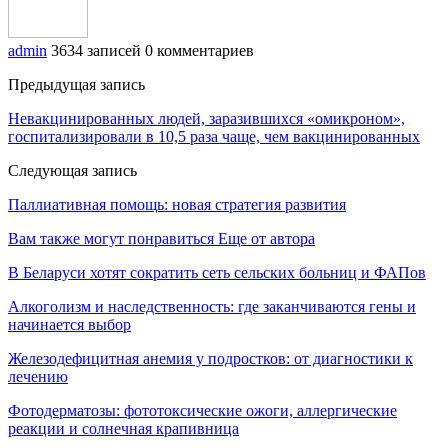
admin
3634 записей
0 комментариев
Предыдущая запись
Невакцинированных людей, заразившихся «омикроном»,
госпитализировали в 10,5 раза чаще, чем вакцинированных
Следующая запись
Паллиативная помощь: новая стратегия развития
Вам также могут понравиться
Еще от автора
В Беларуси хотят сократить сеть сельских больниц и ФАПов
Алкоголизм и наследственность: где заканчиваются гены и
начинается выбор
Железодефицитная анемия у подростков: от диагностики к
лечению
Фотодерматозы: фототоксические ожоги, аллергические
реакции и солнечная крапивница