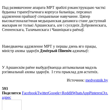
Пад размяшчэнне апарата МРТ зрабілі рэканструкцыю часткі
будынка тэрапеўтычнага корпуса бальніцы, персанал
аддзялення прайшоў спецыяльнае навучанне. Цяпер
высокатэхналагічная медыцынская дапамога стане даступнай
жыхарам не толькі Аршанскага, але і суседніх Дубровенскага,
Сенненскага, Талачынскага і Чашніцкага раёнаў.
Наведваючы аддзяленне МРТ у першы дзень яго працы,
міністр аховы здароўя
Дзмітрый Піневіч
адзначыў:
У Аршанскім раёне выбудоўваецца аптымальная мадэль
рэгіянальнай аховы здароўя. І гэта прыклад для астатніх.
Источник:
medvestnik.by
593
Поделится
Facebook
Twitter
Google+
ReddIt
WhatsApp
Pinterest
Эл.
адрес