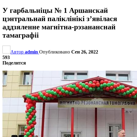
У гарбальніцы № 1 Аршанскай
цэнтральнай паліклінікі з’явілася
аддзяленне магнітна-рэзананснай
тамаграфіі
Автор
admin
Опубликовано
Сен 26, 2022
593
Поделится