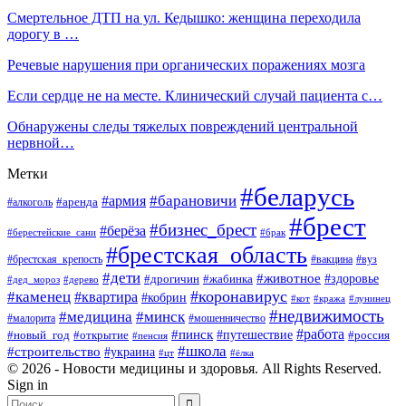
Смертельное ДТП на ул. Кедышко: женщина переходила
дорогу в …
Речевые нарушения при органических поражениях мозга
Если сердце не на месте. Клинический случай пациента с…
Обнаружены следы тяжелых повреждений центральной
нервной…
Метки
#беларусь
#барановичи
#армия
#аренда
#алкоголь
#брест
#бизнес_брест
#берёза
#берестейские_сани
#брак
#брестская_область
#брестская_крепость
#вакцина
#вуз
#дети
#животное
#здоровье
#дрогичин
#жабинка
#дед_мороз
#дерево
#коронавирус
#каменец
#квартира
#кобрин
#кот
#кража
#лунинец
#недвижимость
#медицина
#минск
#мошенничество
#малорита
#пинск
#работа
#путешествие
#россия
#новый_год
#открытие
#пенсия
#школа
#строительство
#украина
#цт
#ёлка
© 2026 - Новости медицины и здоровья. All Rights Reserved.
Sign in