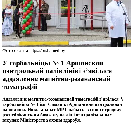
Фото с сайта https://orshamed.by
У гарбальніцы № 1 Аршанскай
цэнтральнай паліклінікі з’явілася
аддзяленне магнітна-рэзананснай
тамаграфіі
Аддзяленне магнітна-рэзананснай тамаграфіі з’явілася ў
гарбальніцы № 1 імя Сямашкі Аршанскай цэнтральнай
паліклінікі. Новы апарат МРТ набыты за кошт сродкаў
рэспубліканскага бюджэту па лініі цэнтралізаваных
закупак Міністэрства аховы здароўя.