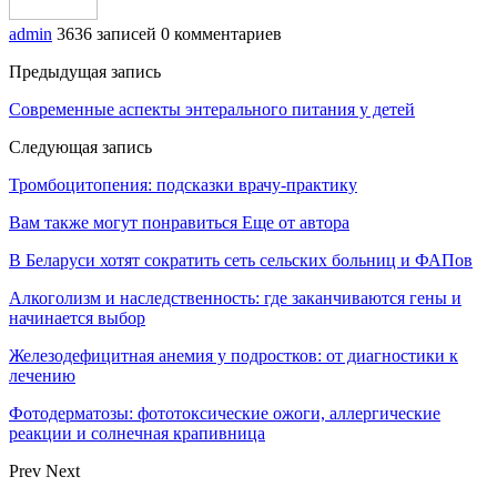
admin
3636 записей
0 комментариев
Предыдущая запись
Современные аспекты энтерального питания у детей
Следующая запись
Тромбоцитопения: подсказки врачу-практику
Вам также могут понравиться
Еще от автора
В Беларуси хотят сократить сеть сельских больниц и ФАПов
Алкоголизм и наследственность: где заканчиваются гены и
начинается выбор
Железодефицитная анемия у подростков: от диагностики к
лечению
Фотодерматозы: фототоксические ожоги, аллергические
реакции и солнечная крапивница
Prev
Next