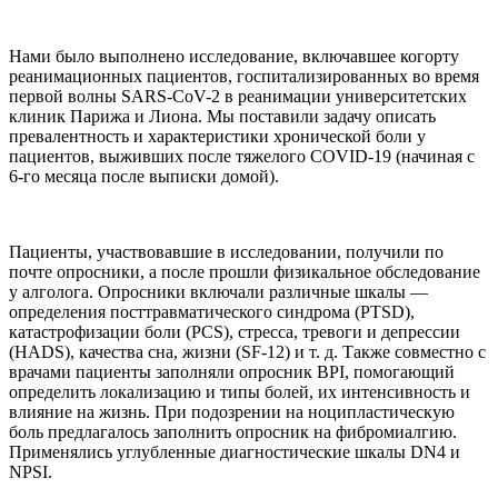
Нами было выполнено исследование, включавшее когорту
реанимационных пациентов, госпитализированных во время
первой волны SARS-CoV-2 в реанимации университетских
клиник Парижа и Лиона. Мы поставили задачу описать
превалентность и характеристики хронической боли у
пациентов, выживших после тяжелого COVID-19 (начиная с
6-го месяца после выписки домой).
Пациенты, участвовавшие в исследовании, получили по
почте опросники, а после прошли физикальное обследование
у алголога. Опросники включали различные шкалы —
определения посттравматического синдрома (PTSD),
катастрофизации боли (PCS), стресса, тревоги и депрессии
(HADS), качества сна, жизни (SF-12) и т. д. Также совместно с
врачами пациенты заполняли опросник BPI, помогающий
определить локализацию и типы болей, их интенсивность и
влияние на жизнь. При подозрении на ноципластическую
боль предлагалось заполнить опросник на фибромиалгию.
Применялись углубленные диагностические шкалы DN4 и
NPSI.