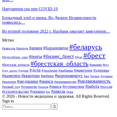
Нарушения сна при COVID-19
Блокадный хлеб и икона. Во Дворце Независимости
появились…
Во второй половине 2022 г. Нацбанк ожидает замедления…
Метки
#беларусь
#барановичи
#армия
#аренда
#алкоголь
#брест
#бизнес_брест
#берёза
#берестейские_сани
#брак
#брестская_область
#брестская_крепость
#вакцина
#вуз
#дети
#животное
#здоровье
#дрогичин
#жабинка
#дед_мороз
#дерево
#коронавирус
#каменец
#квартира
#кобрин
#кот
#кража
#лунинец
#недвижимость
#медицина
#минск
#мошенничество
#малорита
#пинск
#работа
#путешествие
#россия
#новый_год
#открытие
#пенсия
#школа
#строительство
#украина
#цт
#ёлка
© 2026 - Новости медицины и здоровья. All Rights Reserved.
Sign in