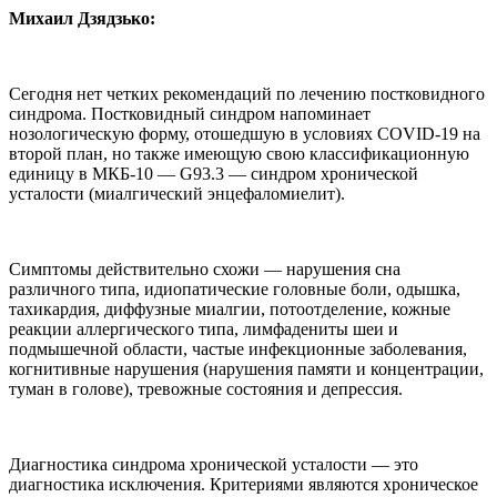
Михаил Дзядзько:
Сегодня нет четких рекомендаций по лечению постковидного
синдрома. Постковидный синдром напоминает
нозологическую форму, отошедшую в условиях COVID-19 на
второй план, но также имеющую свою классификационную
единицу в МКБ-10 — G93.3 — синдром хронической
усталости (миалгический энцефаломиелит).
Симптомы действительно схожи — нарушения сна
различного типа, идиопатические головные боли, одышка,
тахикардия, диффузные миалгии, потоотделение, кожные
реакции аллергического типа, лимфадениты шеи и
подмышечной области, частые инфекционные заболевания,
когнитивные нарушения (нарушения памяти и концентрации,
туман в голове), тревожные состояния и депрессия.
Диагностика синдрома хронической усталости — это
диагностика исключения. Критериями являются хроническое