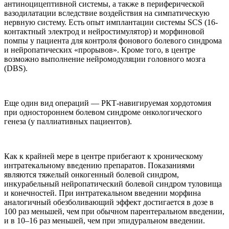
антиноцицептивной системы, а также в периферической
вазодилатации вследствие воздействия на симпатическую
нервную систему. Есть опыт имплантации системы SCS (16-
контактный электрод и нейростимулятор) и морфиновой
помпы у пациента для контроля фонового болевого синдрома
и нейропатических «прорывов». Кроме того, в центре
возможно выполнение нейромодуляции головного мозга
(DBS).
Еще один вид операций — РКТ-навигируемая хордотомия
при одностороннем болевом синдроме онкологического
генеза (у паллиативных пациентов).
Как к крайней мере в центре прибегают к хроническому
интратекальному введению препаратов. Показаниями
являются тяжелый онкогенный болевой синдром,
инкурабельный нейропатический болевой синдром туловища
и конечностей. При интратекальном введении морфина
аналогичный обезболивающий эффект достигается в дозе в
100 раз меньшей, чем при обычном парентеральном введении,
и в 10–16 раз меньшей, чем при эпидуральном введении.