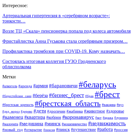
Интересное:
Артериальная гипертензия в «серебряном возрасте»:
тонкости…
Возле ТЦ «Скала» пенсионерка попала под колеса автомобиля
Фристайлистка Анна Гуськова стала серебряным призером…
Профилактика тромбозов при COVID-19. Кому назначать…
Состоялась итоговая коллегия ГУЗО Гродненского
облисполкома
Метки
#беларусь
#барановичи
#армия
#аренда
#алкоголь
#брест
#бизнес_брест
#берёза
#берестейские_сани
#брак
#брестская_область
#брестская_крепость
#вакцина
#вуз
#дети
#животное
#здоровье
#дрогичин
#жабинка
#дед_мороз
#дерево
#коронавирус
#каменец
#квартира
#кобрин
#кот
#кража
#лунинец
#недвижимость
#медицина
#минск
#мошенничество
#малорита
#пинск
#работа
#путешествие
#россия
#новый_год
#открытие
#пенсия