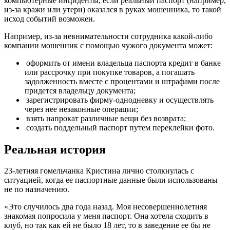
компьютерные инциденты, если реальный паспорт (например,
из-за кражи или утери) оказался в руках мошенника, то такой
исход событий возможен.
Например, из-за невнимательности сотрудника какой-либо
компании мошенник с помощью чужого документа может:
оформить от имени владельца паспорта кредит в банке
или рассрочку при покупке товаров, а погашать
задолженность вместе с процентами и штрафами после
придется владельцу документа;
зарегистрировать фирму-однодневку и осуществлять
через нее незаконные операции;
взять напрокат различные вещи без возврата;
создать поддельный паспорт путем переклейки фото.
Реальная история
23-летняя гомельчанка Кристина лично столкнулась с
ситуацией, когда ее паспортные данные были использованы
не по назначению.
«Это случилось два года назад. Моя несовершеннолетняя
знакомая попросила у меня паспорт. Она хотела сходить в
клуб, но так как ей не было 18 лет, то в заведение ее бы не