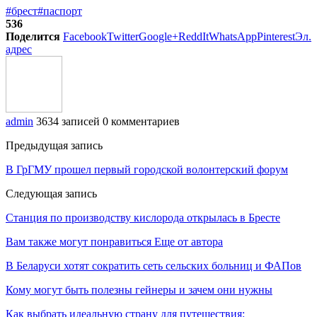
#брест
#паспорт
536
Поделится
Facebook
Twitter
Google+
ReddIt
WhatsApp
Pinterest
Эл.
адрес
admin
3634 записей
0 комментариев
Предыдущая запись
В ГрГМУ прошел первый городской волонтерский форум
Следующая запись
Станция по производству кислорода открылась в Бресте
Вам также могут понравиться
Еще от автора
В Беларуси хотят сократить сеть сельских больниц и ФАПов
Кому могут быть полезны гейнеры и зачем они нужны
Как выбрать идеальную страну для путешествия: