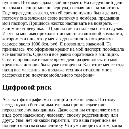
пустили. Поэтому я дала свой документ. На следующий день
знакомая паспорт мне не вернула, сославшись на занятость.
Еще через день сказала, что ей срочно нужны были деньги,
поэтому она заложила свою цепочку в ломбард, предъявив
мой паспорт. Пришлось жестко настаивать на возврате, —
вспоминает девушка. – Прошло где-то полгода с того случая.
И тут на мое имя приходит письмо от лизинговой компании, в
котором сказано, что у меня задолженность по кредиту в
размере около 1000 бел. руб. Я позвонила знакомой. Та
призналась, что оформила кредит на мой паспорт, пообещала
все выплатить. Однако я все равно обратилась в милицию.
Спустя продолжительное время дело разрешилось, но моя
кредитная история была уже испорчена. Как итог: менее года
назад все магазины по продаже техники отказали мне в
рассрочке при покупке мобильного телефона».
Цифровой риск
Аферы с фотографиями паспорта тоже нередки. Поэтому
всегда нужно быть внимательным при передаче или
пересылке личных данных. Даже если вы отправляете их в
виде фото надежному человеку: своему родственнику или
другу. Увы, нет никакой гарантии, что ваша переписка не
попадется на глаза мошеннику. Что уж говорить о том, когда