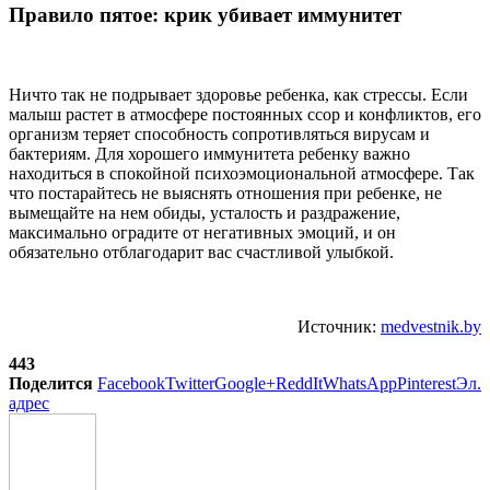
Правило пятое: крик убивает иммунитет
Ничто так не подрывает здоровье ребенка, как стрессы. Если
малыш растет в атмосфере постоянных ссор и конфликтов, его
организм теряет способность сопротивляться вирусам и
бактериям. Для хорошего иммунитета ребенку важно
находиться в спокойной психоэмоциональной атмосфере. Так
что постарайтесь не выяснять отношения при ребенке, не
вымещайте на нем обиды, усталость и раздражение,
максимально оградите от негативных эмоций, и он
обязательно отблагодарит вас счастливой улыбкой.
Источник:
medvestnik.by
443
Поделится
Facebook
Twitter
Google+
ReddIt
WhatsApp
Pinterest
Эл.
адрес