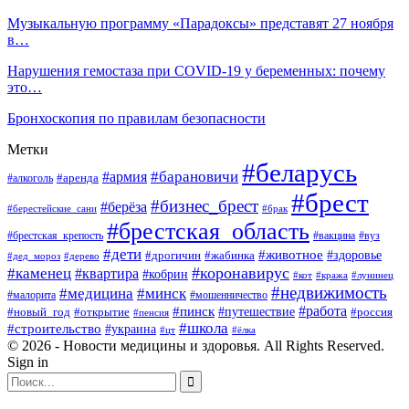
Музыкальную программу «Парадоксы» представят 27 ноября
в…
Нарушения гемостаза при COVID-19 у беременных: почему
это…
Бронхоскопия по правилам безопасности
Метки
#беларусь
#барановичи
#армия
#аренда
#алкоголь
#брест
#бизнес_брест
#берёза
#берестейские_сани
#брак
#брестская_область
#брестская_крепость
#вакцина
#вуз
#дети
#животное
#здоровье
#дрогичин
#жабинка
#дед_мороз
#дерево
#коронавирус
#каменец
#квартира
#кобрин
#кот
#кража
#лунинец
#недвижимость
#медицина
#минск
#мошенничество
#малорита
#пинск
#работа
#путешествие
#россия
#новый_год
#открытие
#пенсия
#школа
#строительство
#украина
#цт
#ёлка
© 2026 - Новости медицины и здоровья. All Rights Reserved.
Sign in