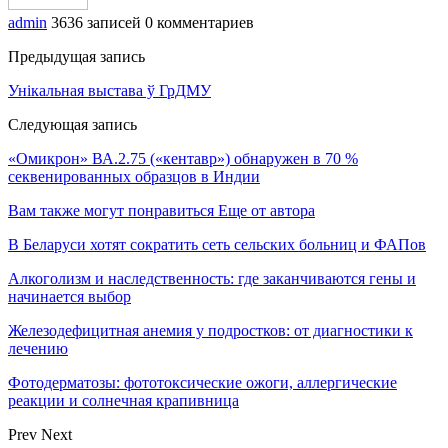
admin
3636 записей
0 комментариев
Предыдущая запись
Унікальная выстава ў ГрДМУ
Следующая запись
«Омикрон» ВА.2.75 («кентавр») обнаружен в 70 %
секвенированных образцов в Индии
Вам также могут понравиться
Еще от автора
В Беларуси хотят сократить сеть сельских больниц и ФАПов
Алкоголизм и наследственность: где заканчиваются гены и
начинается выбор
Железодефицитная анемия у подростков: от диагностики к
лечению
Фотодерматозы: фототоксические ожоги, аллергические
реакции и солнечная крапивница
Prev
Next