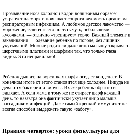
Промывание носа холодной водой волшебным образом
устраняет насморк и повышает сопротивляемость организма
респираторным инфекциям. А любимое детское лакомство —
мороженое, если есть его по чуть-чуть, небольшими
кусочками, — отлично «тренирует» горло. Важный элемент в
закаливании — одевание ребенка по погоде, без лишних
укутываний. Многие родители даже лицо малышу закрывают
шерстяными платками и шарфами так, что только глаза
видны. Это неправильно!
Ребенок дышит, на ворсинках шарфа оседает конденсат. В
конечном итоге от этого становится еще холоднее. Никуда не
деваются бактерии и вирусы. Их же ребенок обратно и
вдыхает. А если мама к тому же не стирает шарф каждый
день, то назавтра она фактически укутает лицо малыша
рассадником инфекций. Даже самый крепкий иммунитет не
всегда способен выдержать такую «заботу».
Правило четвертое: уроки физкультуры для