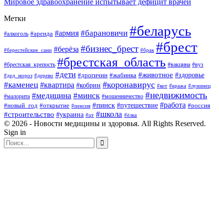
Мировое здравоохранение испытывает дефицит врачей
Метки
#беларусь
#барановичи
#армия
#аренда
#алкоголь
#брест
#бизнес_брест
#берёза
#берестейские_сани
#брак
#брестская_область
#брестская_крепость
#вакцина
#вуз
#дети
#животное
#здоровье
#дрогичин
#жабинка
#дед_мороз
#дерево
#коронавирус
#каменец
#квартира
#кобрин
#кот
#кража
#лунинец
#недвижимость
#медицина
#минск
#мошенничество
#малорита
#пинск
#работа
#путешествие
#россия
#новый_год
#открытие
#пенсия
#школа
#строительство
#украина
#цт
#ёлка
© 2026 - Новости медицины и здоровья. All Rights Reserved.
Sign in