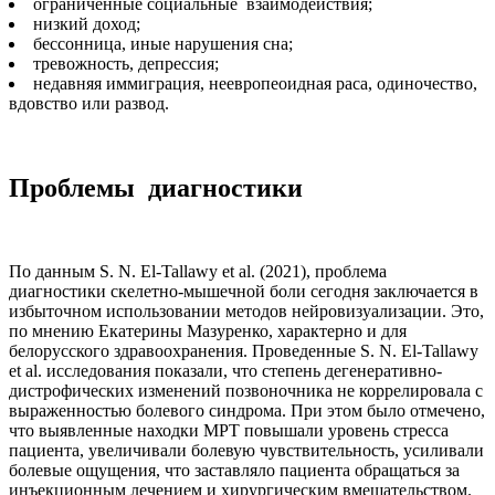
ограниченные социальные взаимодействия;
низкий доход;
бессонница, иные нарушения сна;
тревожность, депрессия;
недавняя иммиграция, неевропеоидная раса, одиночество,
вдовство или развод.
Проблемы диагностики
По данным S. N. El-Tallawy et al. (2021), проблема
диагностики скелетно-мышечной боли сегодня заключается в
избыточном использовании методов нейровизуализации. Это,
по мнению Екатерины Мазуренко, характерно и для
белорусского здравоохранения. Проведенные S. N. El-Tallawy
et al. исследования показали, что степень дегенеративно-
дистрофических изменений позвоночника не коррелировала с
выраженностью болевого синдрома. При этом было отмечено,
что выявленные находки МРТ повышали уровень стресса
пациента, увеличивали болевую чувствительность, усиливали
болевые ощущения, что заставляло пациента обращаться за
инъекционным лечением и хирургическим вмешательством.