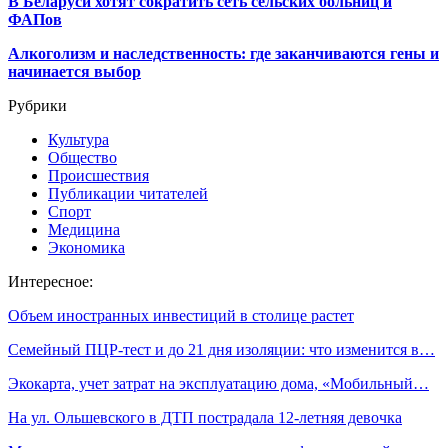
В Беларуси хотят сократить сеть сельских больниц и
ФАПов
Алкоголизм и наследственность: где заканчиваются гены и
начинается выбор
Рубрики
Культура
Общество
Происшествия
Публикации читателей
Спорт
Медицина
Экономика
Интересное:
Объем иностранных инвестиций в столице растет
Семейный ПЦР-тест и до 21 дня изоляции: что изменится в…
Экокарта, учет затрат на эксплуатацию дома, «Мобильный…
На ул. Ольшевского в ДТП пострадала 12-летняя девочка