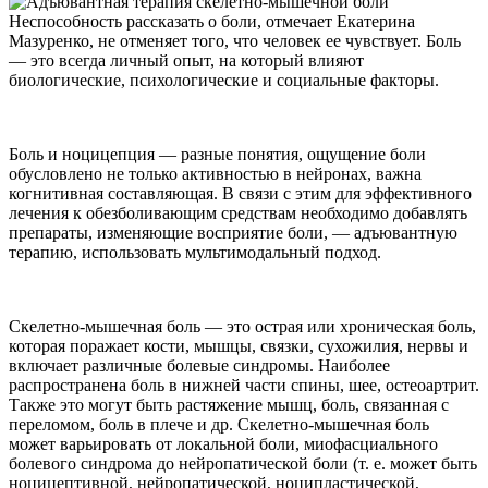
Неспособность рассказать о боли, отмечает Екатерина
Мазуренко, не отменяет того, что человек ее чувствует. Боль
— это всегда личный опыт, на который влияют
биологические, психологические и социальные факторы.
Боль и ноцицепция — разные понятия, ощущение боли
обусловлено не только активностью в нейронах, важна
когнитивная составляющая. В связи с этим для эффективного
лечения к обезболивающим средствам необходимо добавлять
препараты, изменяющие восприятие боли, — адъювантную
терапию, использовать мультимодальный подход.
Скелетно-мышечная боль — это острая или хроническая боль,
которая поражает кости, мышцы, связки, сухожилия, нервы и
включает различные болевые синдромы. Наиболее
распространена боль в нижней части спины, шее, остеоартрит.
Также это могут быть растяжение мышц, боль, связанная с
переломом, боль в плече и др. Скелетно-мышечная боль
может варьировать от локальной боли, миофасциального
болевого синдрома до нейропатической боли (т. е. может быть
ноцицептивной, нейропатической, ноципластической,