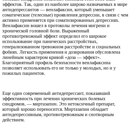
эффектов. Так, один из наиболее широко назначаемых в мире
антидепрессантов — венлафаксин, который уменьшает
соматические (телесные) проявления депрессии, в связи с чем
активно применяется при соматизированных депрессиях.
Венлафаксин вошел в протоколы лечения мигрени и
хронической головной боли. Выраженный
противотревожный эффект определил его широкое
использование при панических расстройствах,
генерализованном тревожном расстройстве и социальных
фобиях. Легкость применения и дозирования обусловлена
линейным характером кривой «доза — эффект».
Благоприятный профиль безопасности венлафаксина
позволяет использовать его не только у молодых, но и у
пожилых пациентов.
Еще один современный антидепрессант, показавший
эффективность при лечении хронических болевых
синдромов, — миртазапин. Это нетоксичный препарат,
который хорошо переносится. Миртазапин обладает
антидепрессивным, противотревожным и снотворным
действием.