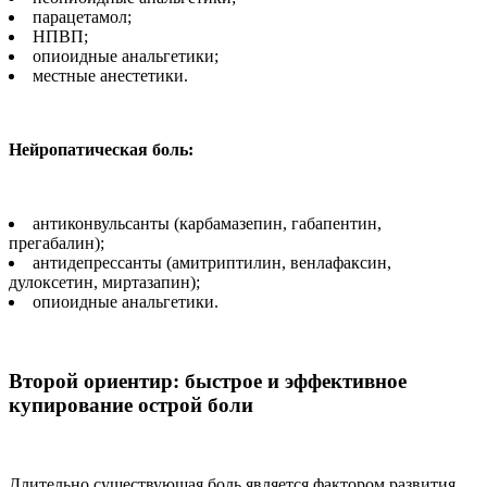
парацетамол;
НПВП;
опиоидные анальгетики;
местные анестетики.
Нейропатическая боль:
антиконвульсанты (карбамазепин, габапентин,
прегабалин);
антидепрессанты (амитриптилин, венлафаксин,
дулоксетин, миртазапин);
опиоидные анальгетики.
Второй ориентир: быстрое и эффективное
купирование острой боли
Длительно существующая боль является фактором развития