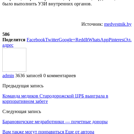
было выполнить УЗИ внутренних органов.
Источник:
medvestnik.by
586
Поделится
Facebook
Twitter
Google+
ReddIt
WhatsApp
Pinterest
Эл.
адрес
admin
3636 записей
0 комментариев
Предыдущая запись
Команда медиков Стародорожской ЦРБ выиграла в
корпоративном забеге
Следующая запись
Барановичские медработники — почетные доноры
Вам также могут понравиться
Еще от автора