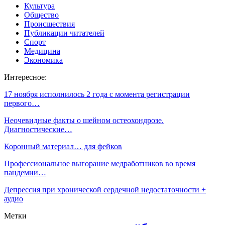
Культура
Общество
Происшествия
Публикации читателей
Спорт
Медицина
Экономика
Интересное:
17 ноября исполнилось 2 года с момента регистрации
первого…
Неочевидные факты о шейном остеохондрозе.
Диагностические…
Коронный материал… для фейков
Профессиональное выгорание медработников во время
пандемии…
Депрессия при хронической сердечной недостаточности +
аудио
Метки