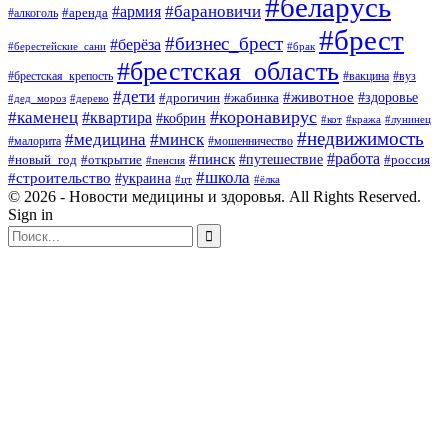
#беларусь
#барановичи
#армия
#аренда
#алкоголь
#брест
#бизнес_брест
#берёза
#берестейские_сани
#брак
#брестская_область
#брестская_крепость
#вакцина
#вуз
#дети
#животное
#здоровье
#дрогичин
#жабинка
#дед_мороз
#дерево
#коронавирус
#каменец
#квартира
#кобрин
#кот
#кража
#лунинец
#недвижимость
#медицина
#минск
#мошенничество
#малорита
#пинск
#работа
#путешествие
#россия
#новый_год
#открытие
#пенсия
#школа
#строительство
#украина
#цт
#ёлка
© 2026 - Новости медицины и здоровья. All Rights Reserved.
Sign in