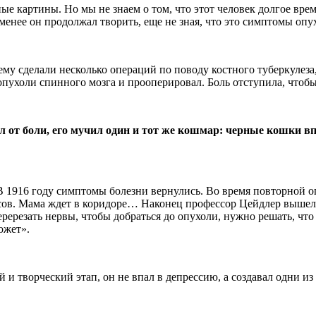
ые картины. Но мы не знаем о том, что этот человек долгое вре
 менее он продолжал творить, еще не зная, что это симптомы опу
му сделали несколько операций по поводу костного туберкулеза,
ухоли спинного мозга и прооперировал. Боль отступила, чтобы 
 от боли, его мучил один и тот же кошмар: черные кошки в
. В 1916 году симптомы болезни вернулись. Во время повторной
ов. Мама ждет в коридоре… Наконец профессор Цейдлер вышел с
ререзать нервы, чтобы добраться до опухоли, нужно решать, что
ожет».
и творческий этап, он не впал в депрессию, а создавал одни из