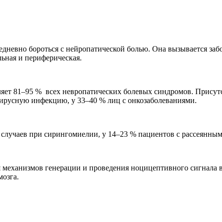
едневно бороться с нейропатической болью. Она вызывается за
ьная и периферическая.
ляет 81–95 % всех невропатических болевых синдромов. Присутст
вирусную инфекцию, у 33–40 % лиц с онкозаболеваниями.
 случаев при сирингомиелии, у 14–23 % пациентов с рассеянным
ия механизмов генерации и проведения ноцицептивного сигнала 
мозга.