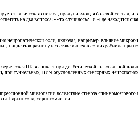
ируется алгическая система, продуцирующая болевой сигнал, и 
ответить на два вопроса: «Что случилось?» и «Где находится оч
ия нейропатической боли, включая, например, влияние микроб
дим у пациентов разницу в составе кишечного микробиома при п
иферическая НБ возникает при диабетической, алкогольной пол
ии, при туннельных, ВИЧ-обусловленных сенсорных нейропатиях,
омпрессионной миелопатии вследствие стеноза спинномозгового
лезни Паркинсона, сирингомиелии.