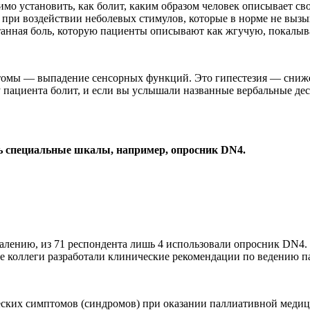
ходимо установить, как болит, каким образом человек описывает
при воздействии неболевых стимулов, которые в норме не вызыв
танная боль, которую пациенты описывают как жгучую, покалыв
омы — выпадение сенсорных функций. Это гипестезия — сниже
у пациента болит, и если вы услышали названные вербальные де
ь специальные шкалы, например, опросник DN4.
алению, из 71 респондента лишь 4 использовали опросник DN4. 
е коллеги разработали клинические рекомендации по ведению п
ких симптомов (синдромов) при оказании паллиативной медици