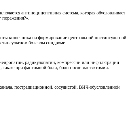
включается антиноцицептивная система, которая обусловливает
аг поражения?».
иоты кишечника на формирование центральной постинсультной
остинсультном болевом синдроме.
инейропатии, радикулопатии, компрессии или инфильтрации
 также при фантомной боли, боли после мастэктомии.
 канала, пострадиационной, сосудистой, ВИЧ-обусловленной