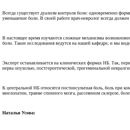
Всегда существует дуализм контроля боли: одновременно форм
уменьшение боли. В своей работе врач-невролог всегда должен 
В настоящее время изучаются сложные механизмы возникновен
боли. Такие исследования ведутся на нашей кафедре, и мы ви
Эксперт останавливается на клинических формах НБ. Так, пер
нерва опухолью, постгерпетической, тригеминальной невралг
К центральной НБ относятся постинсультная боль, боль при к
миелопатии, травме спинного мозга, рассеянном склерозе, бо
Наталья Усова: