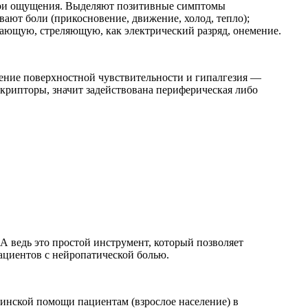
 свои ощущения. Выделяют позитивные симптомы
ают боли (прикосновение, движение, холод, тепло);
ающую, стреляющую, как электрический разряд, онемение.
ние поверхностной чувствительности и гипалгезия —
скрипторы, значит задействована периферическая либо
А ведь это простой инструмент, который позволяет
ациентов с нейропатической болью.
нской помощи пациентам (взрослое население) в