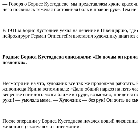
— Говоря о Борисе Кустодиеве, мы представляем яркие красочн
него появилась тяжелая постоянная боль в правой руке. Тем не
В 1911-м Борис Кустодиев уехал на лечение в Швейцарию, где е
нейрохирург Герман Оппенгейм выставил художнику диагноз оп
Родные Бориса Кустодиева описывали: «По ночам он кричал
позвонки».
Несмотря ни на что, художник все так же продолжал работать
живописца Ирина вспоминала: «Дали общий наркоз на пять час
веществе спинного мозга ближе к груди, возможно, придется пе
руки! — умоляла мама. — Художник — без рук! Он жить не см
После операции у Бориса Кустодиева начался новый жизненный 
живописец скончался от пневмонии.