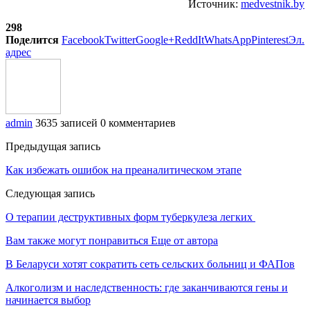
Источник:
medvestnik.by
298
Поделится
Facebook
Twitter
Google+
ReddIt
WhatsApp
Pinterest
Эл.
адрес
admin
3635 записей
0 комментариев
Предыдущая запись
Как избежать ошибок на преаналитическом этапе
Следующая запись
О терапии деструктивных форм туберкулеза легких
Вам также могут понравиться
Еще от автора
В Беларуси хотят сократить сеть сельских больниц и ФАПов
Алкоголизм и наследственность: где заканчиваются гены и
начинается выбор