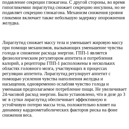
подавление секреции глюкагона. С другой стороны, во время
гипогликемии лираглутид снижает секрецию инсулина, но не
подавляет секрецию глюкагона. Механизм снижения уровня
гликемии включает также небольшую задержку опорожнения
желудка.
Лираглутид снижает массу тела и уменьшает жировую массу
при помощи механизмов, вызывающих уменьшение чувства
голода и снижение расхода энергии. ГПП-1 является
физиологическим регулятором аппетита и потребления
калорий, а рецепторы ГПП-1 расположены в нескольких
областях головного мозга, участвующих в процессах
регуляции аппетита. Лираглутид регулирует аппетит с
помощью усиления чувства наполнения желудка и
насыщения, одновременно ослабляя чувство голода и
уменьшая предполагаемое потребление пищи. Не увеличивает
24-часовой расход энергии. Было установлено, что в дозе до 3
мг в сутки лираглутид обеспечивает эффективную и
устойчивую потерю массы тела, положительно влияет на
динамику кардиометаболических факторов риска на фоне
снижения веса.