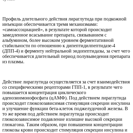
Профиль длительного действия лираглутида при подкожной
инъекции обеспечивается тремя механизмами:
«самоассоциацией», в результате которой происходит
замедленное всасывание препарата, связыванием с
альбумином, более высоким уровнем ферментативной
стабильности по отношению к дипептидилпептидазе-4
(ДПП-4) и ферменту нейтральной эндопептидазы, за счет чего
обеспечивается длительный период полувыведения препарата
из плазмы.
Действие лираглутида осуществляется за счет взаимодействия
со специфическими рецепторами ГПП-1, в результате чего
повышается концентрация циклического
аденозинмонофосфата (цАМФ). Под действием лираглутида
происходит глюкозозависимая стимуляция секреции инсулина
и улучшение функции бета-клеток поджелудочной железы. В
то же время под действием лираглутида происходит
глюкозозависимое подавление излишне высокой секреции
глюкагона. Таким образом, при повышении концентрации
глюкозы крови происходит стимуляция секреции инсулина и