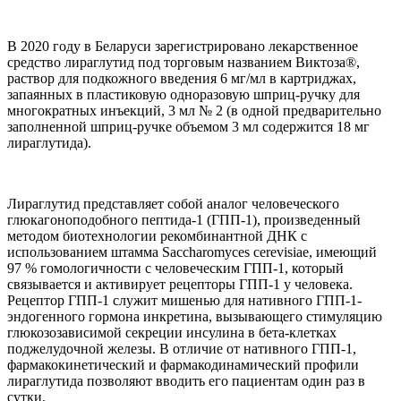
В 2020 году в Беларуси зарегистрировано лекарственное
средство лираглутид под торговым названием Виктоза®,
раствор для подкожного введения 6 мг/мл в картриджах,
запаянных в пластиковую одноразовую шприц-ручку для
многократных инъекций, 3 мл № 2 (в одной предварительно
заполненной шприц-ручке объемом 3 мл содержится 18 мг
лираглутида).
Лираглутид представляет собой аналог человеческого
глюкагоноподобного пептида-1 (ГПП-1), произведенный
методом биотехнологии рекомбинантной ДНК с
использованием штамма Saccharomyces cerevisiae, имеющий
97 % гомологичности с человеческим ГПП-1, который
связывается и активирует рецепторы ГПП-1 у человека.
Рецептор ГПП-1 служит мишенью для нативного ГПП-1-
эндогенного гормона инкретина, вызывающего стимуляцию
глюкозозависимой секреции инсулина в бета-клетках
поджелудочной железы. В отличие от нативного ГПП-1,
фармакокинетический и фармакодинамический профили
лираглутида позволяют вводить его пациентам один раз в
сутки.