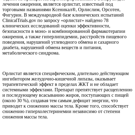
лечения ожирения, является орлистат, известный под
торговыми названиями Ксеникал®, Орлислим, Орсотен,
Фигурин. В международной базе клинических испытаний
ClinicalTrials.gov по запросу «орлистат» найдено 78
клинических исследований оценки эффективности,
безопасности в моно- и комбинированной фармакотерапии
ожирения, а также гиперлипидемии, расстройств пищевого
поведения, нарушений углеводного обмена и сахарного
диабета, нарушений обмена веществ и питания,
метаболического синдрома.
Орлистат является специфическим, длительно действующим
ингибитором желудочно-кишечной липазы, оказывает
терапевтический эффект в пределах ЖКТ и не обладает
системными эффектами. Препарат препятствует расщеплению
и последующему всасыванию жиров, поступающих с пищей
(около 30 %), создавая тем самым дефицит энергии, что
приводит к снижению массы тела. Кроме того, способствует
снижению гиперхолестеринемии независимо от степени
снижения массы тела.