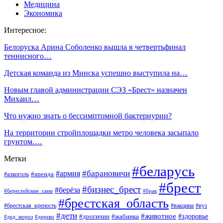
Медицина
Экономика
Интересное:
Белоруска Арина Соболенко вышла в четвертьфинал
теннисного…
Детская команда из Минска успешно выступила на…
Новым главой администрации СЭЗ «Брест» назначен
Михаил…
Что нужно знать о бессимптомной бактериурии?
На территории стройплощадки метро человека засыпало
грунтом.…
Метки
#беларусь
#барановичи
#армия
#аренда
#алкоголь
#брест
#бизнес_брест
#берёза
#берестейские_сани
#брак
#брестская_область
#брестская_крепость
#вакцина
#вуз
#дети
#животное
#здоровье
#дрогичин
#жабинка
#дед_мороз
#дерево