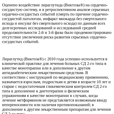
Оценено воздействие лираглутида (Виктозы®) на сердечно-
сосудистую систему, и в ретроспективном анализе серьезных
сердечно-сосудистых событий (смерть по причине сердечно-
сосудистой патологии, инфаркт миокарда без смертельного
исхода и инсульт без смертельного исхода) по данным всех
долгосрочных исследований и исследований средней
продолжительности 2-й и 3-й фазы было продемонстрировано
отсутствие увеличения риска развития серьезных сердечно-
сосудистых событий.
Лираглутид (Виктоза®) с 2010 года успешно используется в
клинической практике для лечения больных СД 2-го типа в
качестве монотерапии или в дополнение к другим
антидиабетическим лекарственным средствам. В
соответствии с инструкцией по медицинскому применению,
назначается взрослым, подросткам и детям в возрасте 10 лет и
старше с недостаточным гликемическим контролем СД 2-го
типа в дополнение к диетотерапии и физическим
упражнениям в качестве монотерапии в случаях, когда
лечение метформином не представляется возможным ввиду
непереносимости или наличия противопоказаний; в
дополнение к другим лекарственным препаратам для лечения
СД 2-го типа.