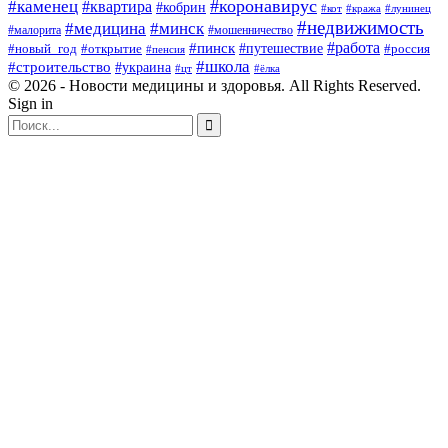
#коронавирус
#каменец
#квартира
#кобрин
#кот
#кража
#лунинец
#недвижимость
#медицина
#минск
#мошенничество
#малорита
#пинск
#работа
#путешествие
#россия
#новый_год
#открытие
#пенсия
#школа
#строительство
#украина
#цт
#ёлка
© 2026 - Новости медицины и здоровья. All Rights Reserved.
Sign in