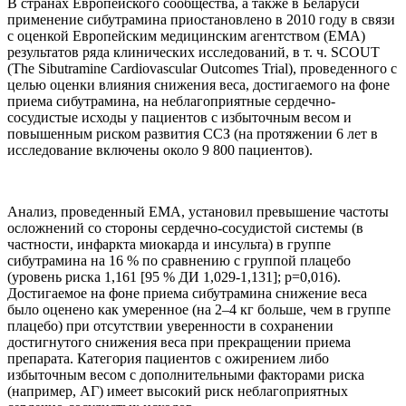
В странах Европейского сообщества, а также в Беларуси
применение сибутрамина приостановлено в 2010 году в связи
с оценкой Европейским медицинским агентством (ЕМА)
результатов ряда клинических исследований, в т. ч. SCOUT
(The Sibutramine Cardiovascular Outcomes Trial), проведенного с
целью оценки влияния снижения веса, достигаемого на фоне
приема сибутрамина, на неблагоприятные сердечно-
сосудистые исходы у пациентов с избыточным весом и
повышенным риском развития ССЗ (на протяжении 6 лет в
исследование включены около 9 800 пациентов).
Анализ, проведенный ЕМА, установил превышение частоты
осложнений со стороны сердечно-сосудистой системы (в
частности, инфаркта миокарда и инсульта) в группе
сибутрамина на 16 % по сравнению с группой плацебо
(уровень риска 1,161 [95 % ДИ 1,029-1,131]; p=0,016).
Достигаемое на фоне приема сибутрамина снижение веса
было оценено как умеренное (на 2–4 кг больше, чем в группе
плацебо) при отсутствии уверенности в сохранении
достигнутого снижения веса при прекращении приема
препарата. Категория пациентов с ожирением либо
избыточным весом с дополнительными факторами риска
(например, АГ) имеет высокий риск неблагоприятных