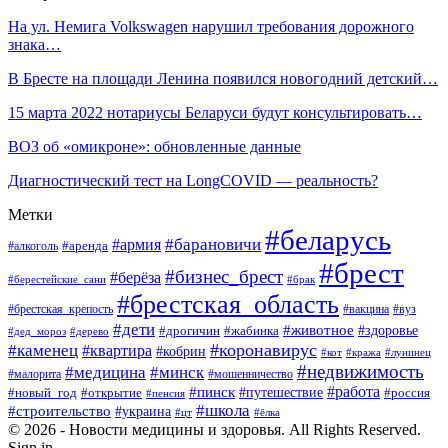
На ул. Немига Volkswagen нарушил требования дорожного
знака…
В Бресте на площади Ленина появился новогодний детский…
15 марта 2022 нотариусы Беларуси будут консультировать…
ВОЗ об «омикроне»: обновленные данные
Диагностический тест на LongCOVID — реальность?
Метки
#беларусь
#барановичи
#армия
#аренда
#алкоголь
#брест
#бизнес_брест
#берёза
#берестейские_сани
#брак
#брестская_область
#брестская_крепость
#вакцина
#вуз
#дети
#животное
#здоровье
#дрогичин
#жабинка
#дед_мороз
#дерево
#коронавирус
#каменец
#квартира
#кобрин
#кот
#кража
#лунинец
#недвижимость
#медицина
#минск
#мошенничество
#малорита
#пинск
#работа
#путешествие
#россия
#новый_год
#открытие
#пенсия
#школа
#строительство
#украина
#цт
#ёлка
© 2026 - Новости медицины и здоровья. All Rights Reserved.
Sign in