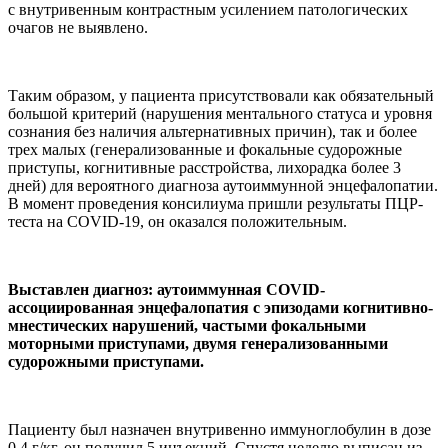
с внутривенным контрастным усилением патологических
очагов не выявлено.
Таким образом, у пациента присутствовали как обязательный
большой критерий (нарушения ментального статуса и уровня
сознания без наличия альтернативных причин), так и более
трех малых (генерализованные и фокальные судорожные
приступы, когнитивные расстройства, лихорадка более 3
дней) для вероятного диагноза аутоиммунной энцефалопатии.
В момент проведения консилиума пришли результаты ПЦР-
теста на COVID-19, он оказался положительным.
Выставлен диагноз: аутоиммунная COVID-
ассоциированная энцефалопатия с эпизодами когнитивно-
мнестических нарушений, частыми фокальными
моторными приступами, двумя генерализованными
судорожными приступами.
Пациенту был назначен внутривенно иммуноглобулин в дозе
0,4 г/кг, он получил 5 инъекций. Спустя неделю выписан из