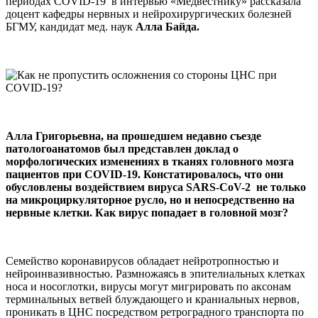
периодах CОVID-19 в интервью «Медвестнику» рассказала
доцент кафедры нервных и нейрохирургических болезней
БГМУ, кандидат мед. наук
Алла Байда.
Алла Григорьевна, на прошедшем недавно съезде
патологоанатомов был представлен доклад о
морфологических изменениях в тканях головного мозга
пациентов при COVID-19. Констатировалось, что они
обусловлены воздействием вируса SARS-CoV-2 не только
на микроциркуляторное русло, но и непосредственно на
нервные клетки. Как вирус попадает в головной мозг?
Семейство коронавирусов обладает нейротропностью и
нейроинвазивностью. Размножаясь в эпителиальных клетках
носа и носоглотки, вирусы могут мигрировать по аксонам
терминальных ветвей блуждающего и краниальных нервов,
проникать в ЦНС посредством ретроградного транспорта по