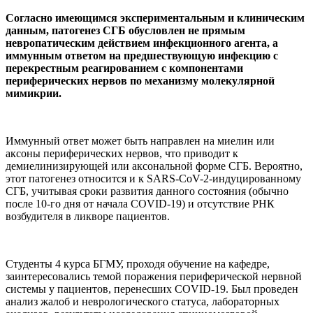
Согласно имеющимся экспериментальным и клиническим
данным, патогенез СГБ обусловлен не прямым
невропатическим действием инфекционного агента, а
иммунным ответом на предшествующую инфекцию с
перекрестным реагированием с компонентами
периферических нервов по механизму молекулярной
мимикрии.
Иммунный ответ может быть направлен на миелин или
аксоны периферических нервов, что приводит к
демиелинизирующей или аксональной форме СГБ. Вероятно,
этот патогенез относится и к SARS-CoV-2-индуцированному
СГБ, учитывая сроки развития данного состояния (обычно
после 10-го дня от начала COVID-19) и отсутствие РНК
возбудителя в ликворе пациентов.
Студенты 4 курса БГМУ, проходя обучение на кафедре,
заинтересовались темой поражения периферической нервной
системы у пациентов, перенесших COVID-19. Был проведен
анализ жалоб и неврологического статуса, лабораторных