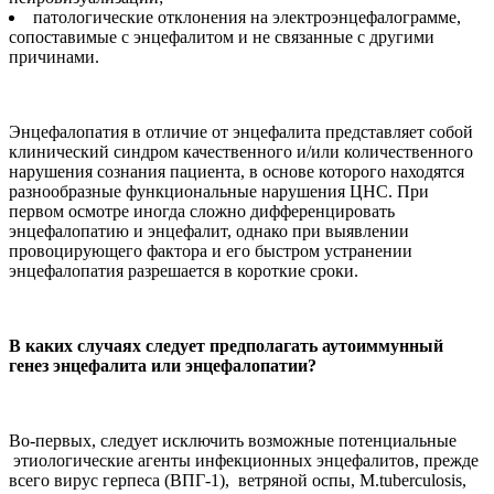
патологические отклонения на электроэнцефалограмме,
сопоставимые с энцефалитом и не связанные с другими
причинами.
Энцефалопатия в отличие от энцефалита представляет собой
клинический синдром качественного и/или количественного
нарушения сознания пациента, в основе которого находятся
разнообразные функциональные нарушения ЦНС. При
первом осмотре иногда сложно дифференцировать
энцефалопатию и энцефалит, однако при выявлении
провоцирующего фактора и его быстром устранении
энцефалопатия разрешается в короткие сроки.
В каких случаях следует предполагать аутоиммунный
генез энцефалита или энцефалопатии?
Во-первых, следует исключить возможные потенциальные
этиологические агенты инфекционных энцефалитов, прежде
всего вирус герпеса (ВПГ-1), ветряной оспы, М.tuberculosis,