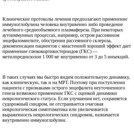
Клинические протоколы лечения предполагают применение
иммуноглобулина человека внутривенно либо проведение
лечебного среднеобъемного плазмафереза. При некоторых
аутоиммунных процессах, например, остром рассеянном
энцефаломиелите, обострении рассеянного склероза,
декомпенсации пациентов с миастенией хороший эффект дает
применение глюкокортикостероидов (ГКС) —
метилпреднизолон 1 000 мг внутривенно от 3 до 5 инъекций.
В таких случаях мы быстро видим положительную динамику,
как клиническую, так и на МРТ. Поэтому при поступлении
пациента с признаками острого энцефалита неуточненного
генеза возможно применение ГКС с оценкой динамики
неврологического статуса. Если улучшения нет, сохраняется
судорожный синдром, не отстраивается очаговая
неврологическая симптоматика или увеличивается
выраженность неврологических синдромов, назначается
внутривенно иммуноглобулин.