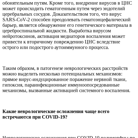
обонятельным путям. Кроме того, внедрение вирусов в ЦНС
может происходить гематогенным путем через эндотелий
церебральных сосудов. Доказательством того, что вирус
SARS-CoV-2 способен преодолевать гематоэнцефалический
барьер, является обнаружение его генетического материала в
цереброспинальной жидкости. Выработка вирусом
нейротоксинов, активация медиаторов воспаления может
привести к вторичному повреждению ЦНС вследствие
острого или подострого аутоиммунного процесса.
Таким образом, в патогенезе неврологических расстройств
можно выделить несколько потенциальных механизмов:
прямое вирус-индуцированное поражение нервной ткани,
гипоксия, параинфекционные иммуноопосредованные
механизмы, вызванные активацией системного воспаления.
Какие неврологические осложнения чаще всего
встречаются при COVID-19?
Неврологические осложнения при COVID-19 полиморфны по