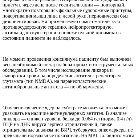
приступ, через день после госпитализации — повторный,
многократно повторялись фокальные судорожные приступы,
подергивания мышц лица и левой руки, периодически был
дезориентирован. На применяемую симптоматическую
противосудорожную терапию, нейропротекторную,
антиоксидантную терапию положительной динамики в
состоянии пациента не наблюдалось.
На момент проведения консилиума пациенту был выполнен
весь необходимый спектр лабораторных и инструментальных
обследований. В том числе исследование ликвора и
сыворотки крови на определение антител к рецепторам
глутамата (тип NMDA), на паранеопластические
антинейрональные антитела — не обнаружены.
Отмечено свечение ядер на субстрате мозжечка, что может
указывать на наличие антинуклеарных антител. В анализе
ликвора — снижен уровень белка до 0,064 г/л (норма 0,4 г/л).
ПЦР на ДНК вируса герпеса отрицательный, также
отрицательные анализы на ВИЧ, туберкулез, онкомаркеры не
превышали нормальные показатели. На МРТ головного мозга