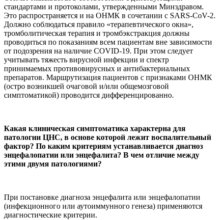
стандартами и протоколами, утвержденными Минздравом.
Это распространяется и на ОНМК в сочетании с SARS-CoV-2.
Должно соблюдаться правило «терапевтического окна»,
тромболитическая терапия и тромбэкстракция должны
проводиться по показаниям всем пациентам вне зависимости
от подозрения на наличие COVID-19. При этом следует
учитывать тяжесть вирусной инфекции и спектр
принимаемых противовирусных и антибактериальных
препаратов. Маршрутизация пациентов с признаками ОНМК
(остро возникшей очаговой и/или общемозговой
симптоматикой) проводится дифференцированно.
Какая клиническая симптоматика характерна для
патологии ЦНС, в основе которой лежит воспалительный
фактор? По каким критериям устанавливается диагноз
энцефалопатии или энцефалита? В чем отличие между
этими двумя патологиями?
При постановке диагноза энцефалита или энцефалопатии
(инфекционного или аутоиммунного генеза) применяются
диагностические критерии.