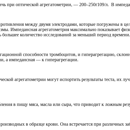
чь при оптической агрегатометрии, — 200–250ґ109/л. В импеда
ротивления между двумя электродами, которые погружены в цел
мы. Импедансная агрегатометрия максимально показывает физио
ть большее количество исследований за меньший период времени
егационной способности тромбоцитов, и гиперагрегацию, склонно
ии, а импедансная — к гиперагрегации.
ской агрегатометрии могут испортить результаты теста, их лучш
ения в пищу мяса, масла или сыра, что приводит к ложным резу
роизводных в образце крови. Она встречается при различных за