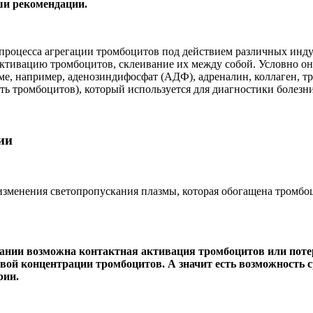
ши рекомендации.
процесса агрегации тромбоцитов под действием различных инду
ктивацию тромбоцитов, склеивание их между собой. Условно он
е, например, аденозиндифосфат (АДФ), адреналин, коллаген, тр
ть тромбоцитов), который используется для диагностики болезн
ии
зменения светопропускания плазмы, которая обогащена тромбоц
вании возможна контактная активация тромбоцитов или потер
вой концентрации тромбоцитов. А значит есть возможность с
рии.