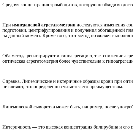
Средняя концентрация тромбоцитов, которую необходимо дости
При
импедансной агрегатометрии
исследуются изменения соп
подготовки, центрифугирования и получения обогащенной плаз
на данный момент. Кроме того, этот метод позволяет выполня
Оба метода регистрируют и гипоагрегацию, т. е. снижение агр
оптическая агрегатометрия более чувствительна к гипоагрегац
Справка. Липемические и иктеричные образцы крови при оптиче
не влияют, что определенно считается его преимуществом.
Липемической сыворотка может быть, например, после употребл
Иктеричность — это высокая концентрация билирубина и его п