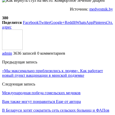
Источник:
medvestnik.by
380
Поделится
Facebook
Twitter
Google+
ReddIt
WhatsApp
Pinterest
Эл.
адрес
admin
3636 записей
0 комментариев
Предыдущая запись
«Мы максимально приблизились к людям». Как работает
новый пункт вакцинации в минской подземке
Следующая запись
Международная победа гомельских медиков
Вам также могут понравиться
Еще от автора
В Беларуси хотят сократить сеть сельских больниц и ФАПов