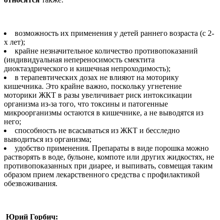
возможность их применения у детей раннего возраста (с 2-
х лет);
крайне незначительное количество противопоказаний
(индивидуальная непереносимость смектита
диоктаэдрического и кишечная непроходимость);
в терапевтических дозах не влияют на моторику
кишечника. Это крайне важно, поскольку угнетение
моторики ЖКТ в разы увеличивает риск интоксикации
организма из-за того, что токсины и патогенные
микроорганизмы остаются в кишечнике, а не выводятся из
него;
способность не всасываться из ЖКТ и бесследно
выводиться из организма;
удобство применения. Препараты в виде порошка можно
растворять в воде, бульоне, компоте или других жидкостях, не
противопоказанных при диарее, и выпивать, совмещая таким
образом прием лекарственного средства с профилактикой
обезвоживания.
Юрий Горбич: