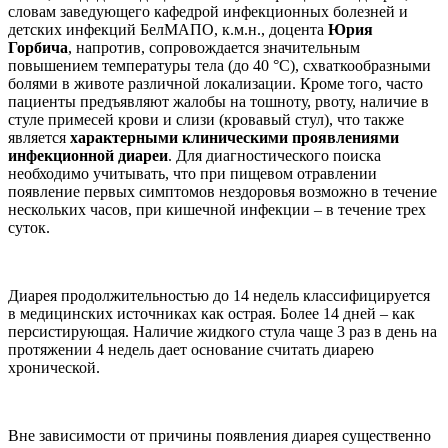
словам заведующего кафедрой инфекционных болезней и
детских инфекций БелМАПО, к.м.н., доцента
Юрия
Горбича
, напротив, сопровождается значительным
повышением температуры тела (до 40 °С), схваткообразными
болями в животе различной локализации. Кроме того, часто
пациенты предъявляют жалобы на тошноту, рвоту, наличие в
стуле примесей крови и слизи (кровавый стул), что также
является
характерными клиническими проявлениями
инфекционной диареи
. Для диагностического поиска
необходимо учитывать, что при пищевом отравлении
появление первых симптомов нездоровья возможно в течение
нескольких часов, при кишечной инфекции – в течение трех
суток.
Диарея продолжительностью до 14 недель классифицируется
в медицинских источниках как острая. Более 14 дней – как
персистирующая. Наличие жидкого стула чаще 3 раз в день на
протяжении 4 недель дает основание считать диарею
хронической.
Вне зависимости от причины появления диарея существенно