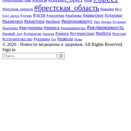
#берестейские_сани
#брак
#брестская_область
#брестская_крепость
#вакцина
#вуз
#дети
#животное
#здоровье
#дрогичин
#жабинка
#дед_мороз
#дерево
#коронавирус
#каменец
#квартира
#кобрин
#кот
#кража
#лунинец
#недвижимость
#медицина
#минск
#мошенничество
#малорита
#пинск
#работа
#путешествие
#россия
#новый_год
#открытие
#пенсия
#школа
#строительство
#украина
#цт
#ёлка
© 2026 - Новости медицины и здоровья. All Rights Reserved.
Sign in