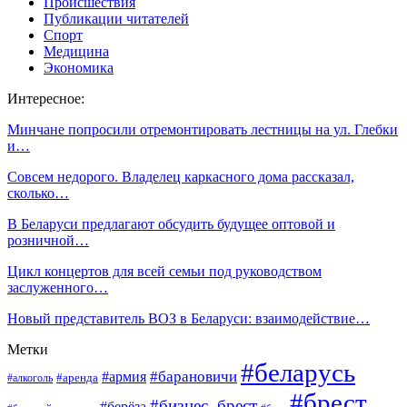
Происшествия
Публикации читателей
Спорт
Медицина
Экономика
Интересное:
Минчане попросили отремонтировать лестницы на ул. Глебки
и…
Совсем недорого. Владелец каркасного дома рассказал,
сколько…
В Беларуси предлагают обсудить будущее оптовой и
розничной…
Цикл концертов для всей семьи под руководством
заслуженного…
Новый представитель ВОЗ в Беларуси: взаимодействие…
Метки
#беларусь
#барановичи
#армия
#аренда
#алкоголь
#брест
#бизнес_брест
#берёза