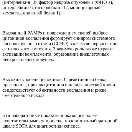
(интерлейкин-1b, фактор некроза опухолей-a (ФНО-a),
интерлейкин-6, интерлейкин-12, моноцитарный
хемоаттрактантный белок 1).
Вызванный PAMPs и повреждением тканей выброс
цитокинов воспаления формирует синдром системного
воспалительного ответа (ССВО) в качестве первого этапа
септического состояния. Значимую роль также играют
активации комплемента, образование внеклеточных
нейтрофильных ловушек.
Высокий уровень цитокинов, С-реактивного белка,
пресепсина, прокальцитонина в периферической крови
свидетельствует об активности воспаления и риске
смертельного исхода.
Эти лабораторные показатели оказались более
чувствительными, чем оценка по клинико-лабораторной
шкале SOFA для диагностики сепсиса.