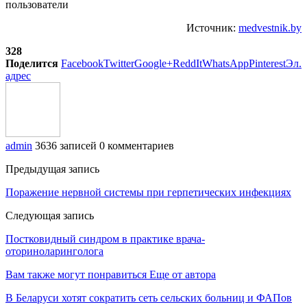
пользователи
Источник:
medvestnik.by
328
Поделится
Facebook
Twitter
Google+
ReddIt
WhatsApp
Pinterest
Эл.
адрес
admin
3636 записей
0 комментариев
Предыдущая запись
Поражение нервной системы при герпетических инфекциях
Следующая запись
Постковидный синдром в практике врача-
оториноларинголога
Вам также могут понравиться
Еще от автора
В Беларуси хотят сократить сеть сельских больниц и ФАПов