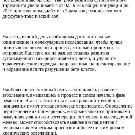
тиреоидита увеличивается от 0,5–9 % в общей популяции до
20 % при сахарном диабете, в 3 раза чаще манифестирует
диффузно-токсический зоб.
На сегодняшний день необходимы дополнительные
клинические и молекулярные исследования, чтобы лучше
понять воспалительный процесс, который происходит в
островках Лангерганса на разных стадиях развития
аутоиммунного сахарного диабета у детей, и улучшить
терапевтические подходы, направленные на предотвращение
и обращение вспять разрушения бета-клеток.
Наиболее перспективный путь — остановить развитие
заболевания, вмешавшись в процесс в самом начале, в фазе
ремиссии. Эта фаза может стать контрольной точкой для
назначения иммунотерапевтических препаратов. Определение
периферических биомаркеров, которые являются признаками
иммунорегуляции или регенерации островков поджелудочной
железы, может способствовать выявлению пациентов с
лучшим гликемическим прогнозом и более низким риском
хронических осложнений.