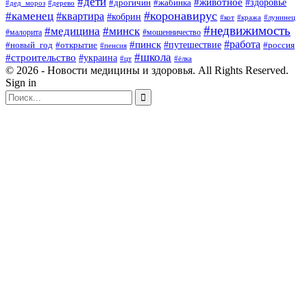
#дети
#животное
#здоровье
#дрогичин
#жабинка
#дед_мороз
#дерево
#коронавирус
#каменец
#квартира
#кобрин
#кот
#кража
#лунинец
#недвижимость
#медицина
#минск
#мошенничество
#малорита
#пинск
#работа
#путешествие
#россия
#новый_год
#открытие
#пенсия
#школа
#строительство
#украина
#цт
#ёлка
© 2026 - Новости медицины и здоровья. All Rights Reserved.
Sign in