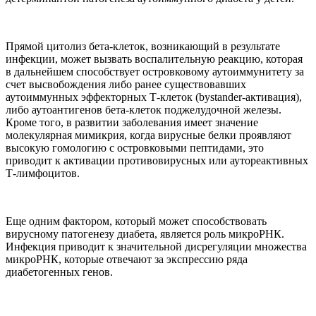
Прямой цитолиз бета-клеток, возникающий в результате
инфекции, может вызвать воспалительную реакцию, которая
в дальнейшем способствует островковому аутоиммунитету за
счет высвобождения либо ранее существовавших
аутоиммунных эффекторных Т-клеток (bystander-активация),
либо аутоантигенов бета-клеток поджелудочной железы.
Кроме того, в развитии заболевания имеет значение
молекулярная мимикрия, когда вирусные белки проявляют
высокую гомологию с островковыми пептидами, это
приводит к активации противовирусных или аутореактивных
Т-лимфоцитов.
Еще одним фактором, который может способствовать
вирусному патогенезу диабета, является роль микроРНК.
Инфекция приводит к значительной дисрегуляции множества
микроРНК, которые отвечают за экспрессию ряда
диабетогенных генов.