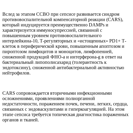
Вслед за этапом ССВО при сепсисе развивается синдром
противовоспалительной компенсаторной реакции (CARS),
который индуцируется преимущественно DAMPs и
характеризуется иммуносупрессией, связанной с
повышенным уровнем противовоспалительного
интерлейкина-10, Т-регуляторных и «истощенных» PD1+ Т-
клеток в периферической крови, повышенным апоптозом и
пироптозом лимфоцитов и моноцитов, лимфопенией,
сниженной продукций ФНО-a и интерферона-g в ответ на
бактериальный липополисахарид (толерантность к
эндотоксину), сниженной антибактериальной активностью
нейтрофилов.
CARS сопровождается вторичными инфекционными
осложнениями, проявлениями полиорганной
недостаточности, поражением почек, печени, легких, сердца,
связанных с эндоваскулитами и гиперкоагуляцией. На этом
этапе сепсиса требуется топическая диагностика пораженных
органов и тканей.