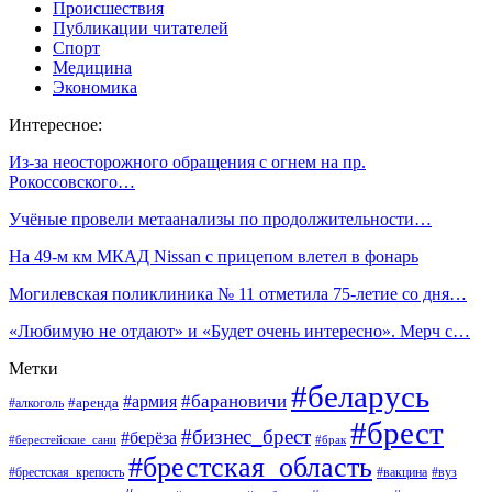
Происшествия
Публикации читателей
Спорт
Медицина
Экономика
Интересное:
Из-за неосторожного обращения с огнем на пр.
Рокоссовского…
Учёные провели метаанализы по продолжительности…
На 49-м км МКАД Nissan с прицепом влетел в фонарь
Могилевская поликлиника № 11 отметила 75-летие со дня…
«Любимую не отдают» и «Будет очень интересно». Мерч с…
Метки
#беларусь
#барановичи
#армия
#аренда
#алкоголь
#брест
#бизнес_брест
#берёза
#берестейские_сани
#брак
#брестская_область
#брестская_крепость
#вакцина
#вуз