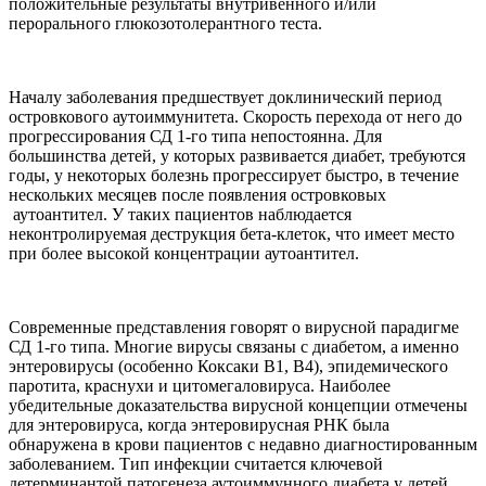
положительные результаты внутривенного и/или
перорального глюкозотолерантного теста.
Началу заболевания предшествует доклинический период
островкового аутоиммунитета. Скорость перехода от него до
прогрессирования СД 1-го типа непостоянна. Для
большинства детей, у которых развивается диабет, требуются
годы, у некоторых болезнь прогрессирует быстро, в течение
нескольких месяцев после появления островковых
аутоантител. У таких пациентов наблюдается
неконтролируемая деструкция бета-клеток, что имеет место
при более высокой концентрации аутоантител.
Современные представления говорят о вирусной парадигме
СД 1-го типа. Многие вирусы связаны с диабетом, а именно
энтеровирусы (особенно Коксаки B1, B4), эпидемического
паротита, краснухи и цитомегаловируса. Наиболее
убедительные доказательства вирусной концепции отмечены
для энтеровируса, когда энтеровирусная РНК была
обнаружена в крови пациентов с недавно диагностированным
заболеванием. Тип инфекции считается ключевой
детерминантой патогенеза аутоиммунного диабета у детей.