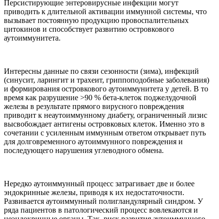
Персистирующие энтеровирусные инфекции могут
приводить к длительной активации иммунной системы, что
вызывает постоянную продукцию провоспалительных
цитокинов и способствует развитию островкового
аутоиммунитета.
Интересны данные по связи сезонности (зима), инфекций
(синусит, ларингит и трахеит, гриппоподобные заболевания)
и формирования островкового аутоиммунитета у детей. В то
время как разрушение >90 % бета-клеток поджелудочной
железы в результате прямого вирусного повреждения
приводит к неаутоиммунному диабету, ограниченный лизис
высвобождает антигены островковых клеток. Именно это в
сочетании с усиленным иммунным ответом открывает путь
для долговременного аутоиммунного повреждения и
последующего нарушения углеводного обмена.
Нередко аутоиммунный процесс затрагивает две и более
эндокринные железы, приводя к их недостаточности.
Развивается аутоиммунный полигландулярный синдром. У
ряда пациентов в патологический процесс вовлекаются и
неэндокринные органы. Так, риск развития аутоиммунного