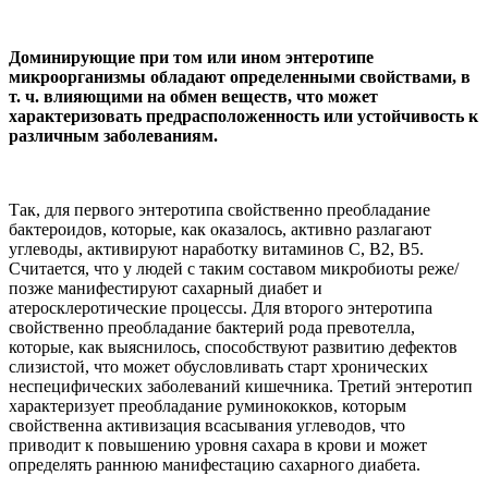
Доминирующие при том или ином энтеротипе
микроорганизмы обладают определенными свойствами, в
т. ч. влияющими на обмен веществ, что может
характеризовать предрасположенность или устойчивость к
различным заболеваниям.
Так, для первого энтеротипа свойственно преобладание
бактероидов, которые, как оказалось, активно разлагают
углеводы, активируют наработку витаминов C, B2, B5.
Считается, что у людей с таким составом микробиоты реже/
позже манифестируют сахарный диабет и
атеросклеротические процессы. Для второго энтеротипа
свойственно преобладание бактерий рода превотелла,
которые, как выяснилось, способствуют развитию дефектов
слизистой, что может обусловливать старт хронических
неспецифических заболеваний кишечника. Третий энтеротип
характеризует преобладание руминококков, которым
свойственна активизация всасывания углеводов, что
приводит к повышению уровня сахара в крови и может
определять раннюю манифестацию сахарного диабета.