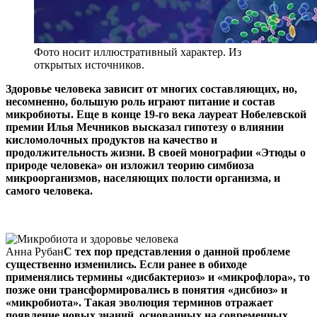
Фото носит иллюстративный характер. Из
открытых источников.
Здоровье человека зависит от многих составляющих, но,
несомненно, большую роль играют питание и состав
микробиоты. Еще в конце 19-го века лауреат Нобелевской
премии Илья Мечников высказал гипотезу о влиянии
кисломолочных продуктов на качество и
продолжительность жизни. В своей монографии «Этюды о
природе человека» он изложил теорию симбиоза
микроорганизмов, населяющих полости организма, и
самого человека.
Анна Рубан
С тех пор представления о данной проблеме
существенно изменились. Если ранее в обиходе
применялись термины «дисбактериоз» и «микрофлора», то
позже они трансформировались в понятия «дисбиоз» и
«микробиота». Такая эволюция терминов отражает
появление новых знаний, основанных на современных