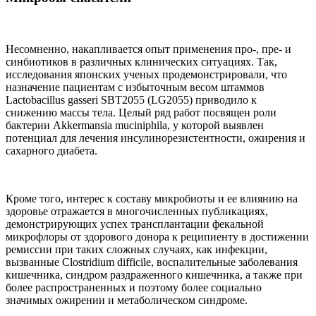
Несомненно, накапливается опыт применения про-, пре- и
синбиотиков в различных клинических ситуациях. Так,
исследования японских ученых продемонстрировали, что
назначение пациентам с избыточным весом штаммов
Lactobacillus gasseri SBT2055 (LG2055) приводило к
снижению массы тела. Целый ряд работ посвящен роли
бактерии Akkermansia muciniphila, у которой выявлен
потенциал для лечения инсулинорезистентности, ожирения и
сахарного диабета.
Кроме того, интерес к составу микробиоты и ее влиянию на
здоровье отражается в многочисленных публикациях,
демонстрирующих успех трансплантации фекальной
микрофлоры от здорового донора к реципиенту в достижении
ремиссии при таких сложных случаях, как инфекции,
вызванные Clostridium difficile, воспалительные заболевания
кишечника, синдром раздраженного кишечника, а также при
более распространенных и поэтому более социально
значимых ожирении и метаболическом синдроме.