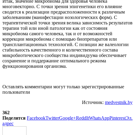
Итак, значение микробиома для здоровья человека
многовекторно. С точки зрения эпигенетики его влияние
сводится к реализации предрасположенности к различным
заболеваниям (манифестации нозологических форм). С
терапевтической точки зрения велика зависимость результатов
терапии той или иной патологии как от состояния
микробиома самого человека, так и от возможностей
коррекции микробиома с помощью биопрепаратов или
трансплантационных технологий. С позиции же валеологии
стабильность качественного и количественного состава
микробиотического сообщества индивидуума обеспечивает
сохранение и поддержание оптимального режима
функционирования организма.
Оставлять комментарии могут только зарегистрированные
пользователи
Источник:
medvestnik.by
362
Поделится
Facebook
Twitter
Google+
ReddIt
WhatsApp
Pinterest
Эл.
адрес