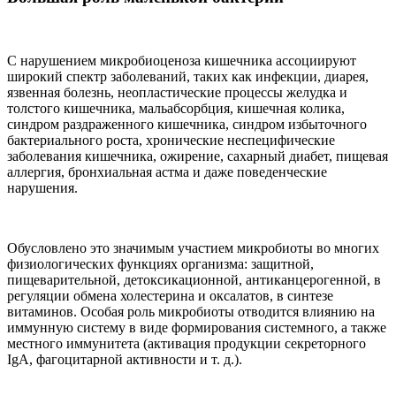
С нарушением микробиоценоза кишечника ассоциируют
широкий спектр заболеваний, таких как инфекции, диарея,
язвенная болезнь, неопластические процессы желудка и
толстого кишечника, мальабсорбция, кишечная колика,
синдром раздраженного кишечника, синдром избыточного
бактериального роста, хронические неспецифические
заболевания кишечника, ожирение, сахарный диабет, пищевая
аллергия, бронхиальная астма и даже поведенческие
нарушения.
Обусловлено это значимым участием микробиоты во многих
физиологических функциях организма: защитной,
пищеварительной, детоксикационной, антиканцерогенной, в
регуляции обмена холестерина и оксалатов, в синтезе
витаминов. Особая роль микробиоты отводится влиянию на
иммунную систему в виде формирования системного, а также
местного иммунитета (активация продукции секреторного
IgА, фагоцитарной активности и т. д.).