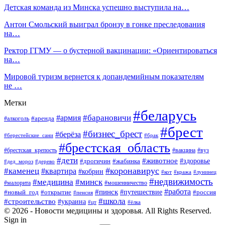
Детская команда из Минска успешно выступила на…
Антон Смольский выиграл бронзу в гонке преследования
на…
Ректор ГГМУ — о бустерной вакцинации: «Ориентироваться
на…
Мировой туризм вернется к допандемийным показателям
не …
Метки
#беларусь
#барановичи
#армия
#аренда
#алкоголь
#брест
#бизнес_брест
#берёза
#берестейские_сани
#брак
#брестская_область
#брестская_крепость
#вакцина
#вуз
#дети
#животное
#здоровье
#дрогичин
#жабинка
#дед_мороз
#дерево
#коронавирус
#каменец
#квартира
#кобрин
#кот
#кража
#лунинец
#недвижимость
#медицина
#минск
#мошенничество
#малорита
#пинск
#работа
#путешествие
#россия
#новый_год
#открытие
#пенсия
#школа
#строительство
#украина
#цт
#ёлка
© 2026 - Новости медицины и здоровья. All Rights Reserved.
Sign in