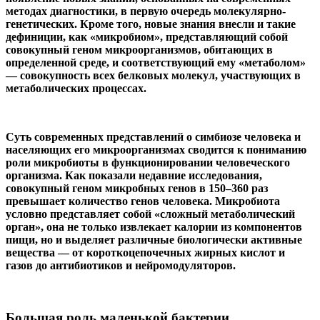
методах диагностики, в первую очередь молекулярно-
генетических. Кроме того, новые знания внесли и такие
дефиниции, как «микробиом», представляющий собой
совокупный геном микроорганизмов, обитающих в
определенной среде, и соответствующий ему «метаболом»
— совокупность всех белковых молекул, участвующих в
метаболических процессах.
Суть современных представлений о симбиозе человека и
населяющих его микроорганизмах сводится к пониманию
роли микробиоты в функционировании человеческого
организма. Как показали недавние исследования,
совокупный геном микробных генов в 150–360 раз
превышает количество генов человека. Микробиота
условно представляет собой «сложный метаболический
орган», она не только извлекает калории из компонентов
пищи, но и выделяет различные биологически активные
вещества — от короткоцепочечных жирных кислот и
газов до антибиотиков и нейромодуляторов.
Большая роль маленькой бактерии