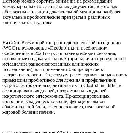
Поэтому можно обратить внимание на рекомендации
международных согласительных документов, в которых
обозначены с позиции доказательной медицины наиболее
актуальные пробиотические препараты в различных
клинических ситуациях.
На сайте Всемирной гастроэнтерологической ассоциации
(WGO) в руководстве «Пробиотики и пребиотики»,
обновленном в 2023 году, дополнены новые показания,
основанные на доказательствах (при наличии проведенного
метаанализа рандомизированных клинических
исследований), для применения биопрепаратов в
гастроэнтерологии. Так, следует рассматривать возможность
применения пробиотиков для лечения и профилактики:
острого гастроэнтерита, антибиотик- и Clostridium difficile-
ассоциированных диарей, нозокомиальных диарей,
некротического энтероколита, Hp-ассоциированных
состояний, младенческих колик, функциональной
абдоминальной боли, язвенного колита, неалкогольной
жировой болезни печени.
С точки зрения экспертов WGO, спектр наиболее