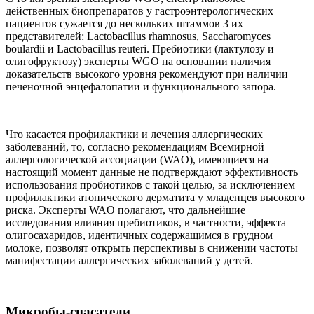
действенных биопрепаратов у гастроэнтерологических
пациентов сужается до нескольких штаммов 3 их
представителей: Lactobacillus rhamnosus, Saccharomyces
bоulardii и Lactobacillus reuteri. Пребиотики (лактулозу и
олигофруктозу) эксперты WGO на основании наличия
доказательств высокого уровня рекомендуют при наличии
печеночной энцефалопатии и функционального запора.
Что касается профилактики и лечения аллергических
заболеваний, то, согласно рекомендациям Всемирной
аллергологической ассоциации (WAO), имеющиеся на
настоящий момент данные не подтверждают эффективность
использования пробиотиков с такой целью, за исключением
профилактики атопического дерматита у младенцев высокого
риска. Эксперты WAO полагают, что дальнейшие
исследования влияния пребиотиков, в частности, эффекта
олигосахаридов, идентичных содержащимся в грудном
молоке, позволят открыть перспективы в снижении частоты
манифестации аллергических заболеваний у детей.
Микробы-спасатели