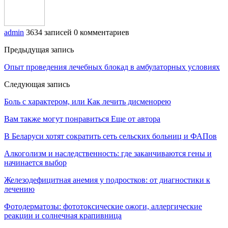
admin
3634 записей
0 комментариев
Предыдущая запись
Опыт проведения лечебных блокад в амбулаторных условиях
Следующая запись
Боль с характером, или Как лечить дисменорею
Вам также могут понравиться
Еще от автора
В Беларуси хотят сократить сеть сельских больниц и ФАПов
Алкоголизм и наследственность: где заканчиваются гены и
начинается выбор
Железодефицитная анемия у подростков: от диагностики к
лечению
Фотодерматозы: фототоксические ожоги, аллергические
реакции и солнечная крапивница