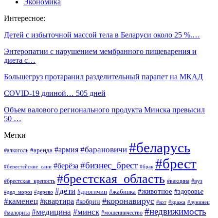
Экономика
Интересное:
Детей с избыточной массой тела в Беларуси около 25 %.…
Энтеропатии с нарушением мембранного пищеварения и
диета с…
Большегруз протаранил разделительный парапет на МКАД
СOVID-19 длиной… 505 дней
Объем валового регионального продукта Минска превысил
50 …
Метки
#беларусь
#барановичи
#армия
#аренда
#алкоголь
#брест
#бизнес_брест
#берёза
#берестейские_сани
#брак
#брестская_область
#брестская_крепость
#вакцина
#вуз
#дети
#животное
#здоровье
#дрогичин
#жабинка
#дед_мороз
#дерево
#коронавирус
#каменец
#квартира
#кобрин
#кот
#кража
#лунинец
#недвижимость
#медицина
#минск
#мошенничество
#малорита