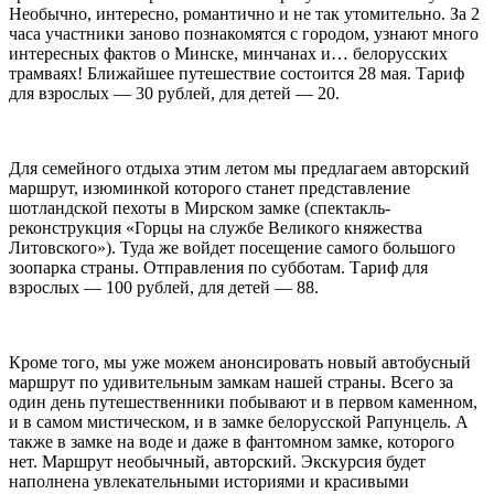
Необычно, интересно, романтично и не так утомительно. За 2
часа участники заново познакомятся с городом, узнают много
интересных фактов о Минске, минчанах и… белорусских
трамваях! Ближайшее путешествие состоится 28 мая. Тариф
для взрослых — 30 рублей, для детей — 20.
Для семейного отдыха этим летом мы предлагаем авторский
маршрут, изюминкой которого станет представление
шотландской пехоты в Мирском замке (спектакль-
реконструкция «Горцы на службе Великого княжества
Литовского»). Туда же войдет посещение самого большого
зоопарка страны. Отправления по субботам. Тариф для
взрослых — 100 рублей, для детей — 88.
Кроме того, мы уже можем анонсировать новый автобусный
маршрут по удивительным замкам нашей страны. Всего за
один день путешественники побывают и в первом каменном,
и в самом мистическом, и в замке белорусской Рапунцель. А
также в замке на воде и даже в фантомном замке, которого
нет. Маршрут необычный, авторский. Экскурсия будет
наполнена увлекательными историями и красивыми