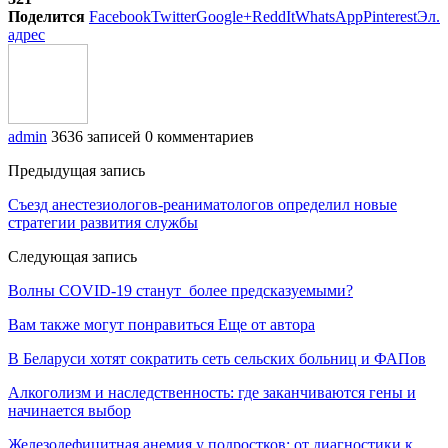
Поделится
Facebook
Twitter
Google+
ReddIt
WhatsApp
Pinterest
Эл.
адрес
admin
3636 записей
0 комментариев
Предыдущая запись
Съезд анестезиологов-реаниматологов определил новые
стратегии развития службы
Следующая запись
Волны COVID-19 станут более предсказуемыми?
Вам также могут понравиться
Еще от автора
В Беларуси хотят сократить сеть сельских больниц и ФАПов
Алкоголизм и наследственность: где заканчиваются гены и
начинается выбор
Железодефицитная анемия у подростков: от диагностики к