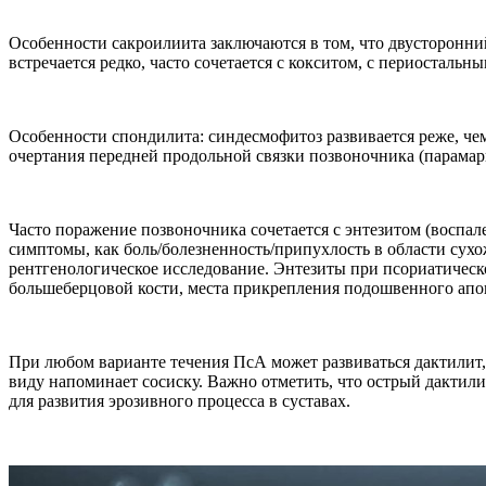
Особенности сакроилиита заключаются в том, что двусторонн
встречается редко, часто сочетается с кокситом, с периосталь
Особенности спондилита: синдесмофитоз развивается реже, ч
очертания передней продольной связки позвоночника (парамар
Часто поражение позвоночника сочетается с энтезитом (воспале
симптомы, как боль/болезненность/припухлость в области сухо
рентгенологическое исследование. Энтезиты при псориатическо
большеберцовой кости, места прикрепления подошвенного апо
При любом варианте течения ПсА может развиваться дактилит,
виду напоминает сосиску. Важно отметить, что острый дактил
для развития эрозивного процесса в суставах.