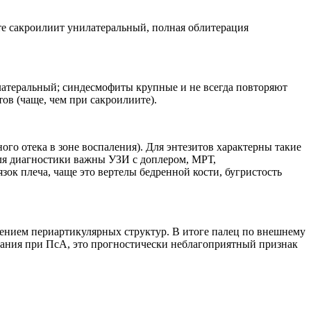
те сакроилиит унилатеральный, полная облитерация
латеральный; синдесмофиты крупные и не всегда повторяют
ов (чаще, чем при сакроилиите).
ого отека в зоне воспаления). Для энтезитов характерны такие
для диагностики важны УЗИ с доплером, МРТ,
ок плеча, чаще это вертелы бедренной кости, бугристость
чением периартикулярных структур. В итоге палец по внешнему
вания при ПсА, это прогностически неблагоприятный признак