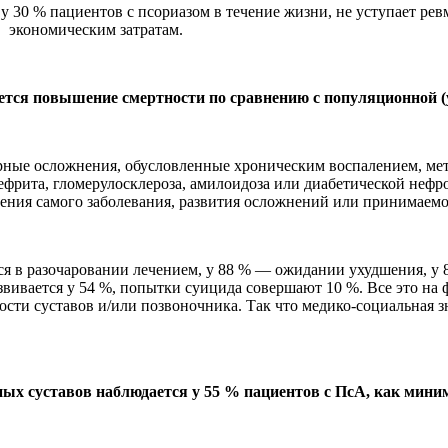
у 30 % пациентов с псориазом в течение жизни, не уступает ре
, экономическим затратам.
тся повышение смертности по сравнению с популяционной (
ные осложнения, обусловленные хроническим воспалением, мет
ефрита, гломерулосклероза, амилоидоза или диабетической нефр
чения самого заболевания, развития осложнений или принимаем
ся в разочаровании лечением, у 88 % — ожидании ухудшения, 
вивается у 54 %, попытки суицида совершают 10 %. Все это на 
ти суставов и/или позвоночника. Так что медико-социальная з
х суставов наблюдается у 55 % пациентов с ПсА, как миниму