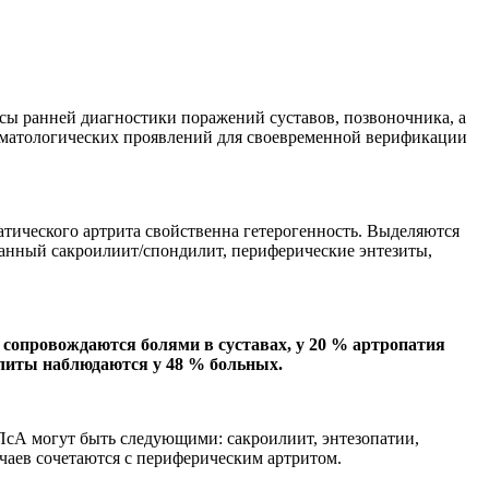
сы ранней диагностики поражений суставов, позвоночника, а
рматологических проявлений для своевременной верификации
ического артрита свойственна гетерогенность. Выделяются
анный сакроилиит/спондилит, периферические энтезиты,
 сопровождаются болями в суставах, у 20 % артропатия
илиты наблюдаются у 48 % больных.
 ПсА могут быть следующими: сакроилиит, энтезопатии,
чаев сочетаются с периферическим артритом.