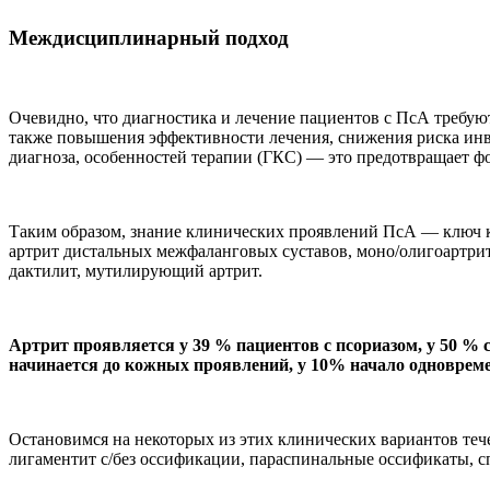
Междисциплинарный подход
Очевидно, что диагностика и лечение пациентов с ПсА требу
также повышения эффективности лечения, снижения риска инв
диагноза, особенностей терапии (ГКС) — это предотвращает ф
Таким образом, знание клинических проявлений ПсА — ключ к
артрит дистальных межфаланговых суставов, моно/олигоартри
дактилит, мутилирующий артрит.
Артрит проявляется у 39 % пациентов с псориазом, у 50 %
начинается до кожных проявлений, у 10% начало одновремен
Остановимся на некоторых из этих клинических вариантов теч
лигаментит с/без оссификации, параспинальные оссификаты, с