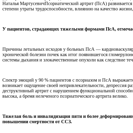
Наталья МартусевичПсориатический артрит (ПсА) развивается 
степени утраты трудоспособности, влиянию на качество жизни
У пациентов, страдающих тяжелыми формами ПсА, отмечае
Причины летальных исходов у больных ПсА — кардиоваскуляр
хронической болезни почек как итог появившегося гломерулон
системы дыхания и злокачественные опухоли как следствие те
Спектр эмоций у 90 % пациентов с псориазом и ПсА выражает
возникает ощущение своей непривлекательности, депрессия раз
деструктивный артрит с нарушением функциональной способнос
высока, а бремя нелеченого псориатического артрита велико.
Тяжелая боль и инвалидизация пяти и более деформированны
повышении смертности от ССЗ.