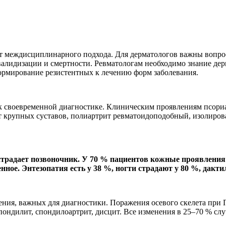
ют междисциплинарного подхода. Для дерматологов важны вопро
алидизации и смертности. Ревматологам необходимо знание де
ормирование резистентных к лечению форм заболевания.
 своевременной диагностике. Клиническим проявлениям псориат
т крупных суставов, полиартрит ревматоидоподобный, изолиров
 страдает позвоночник. У 70 % пациентов кожные проявления
ное. Энтезопатия есть у 38 %, ногти страдают у 80 %, дакт
ения, важных для диагностики. Поражения осевого скелета при
пондилит, спондилоартрит, дисцит. Все изменения в 25–70 % слу