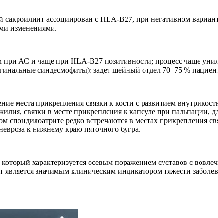
ий сакроилиит ассоциирован с HLA-В27, при негативном вариан
ными изменениями.
ем при АС и чаще при HLA-В27 позитивности; процесс чаще уни
гинальные синдесмофиты); задет шейный отдел 70–75 % пациент
ние места прикрепления связки к кости с развитием внутрикостн
жилия, связки в месте прикрепления к капсуле при пальпации, 
м спондилоатрите редко встречаются в местах прикрепления связ
невроза к нижнему краю пяточного бугра.
 который характеризуется осевым поражением суставов с вовле
ит является значимым клиническим индикатором тяжести заболе