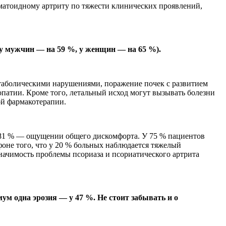
вматоидному артриту по тяжести клинических проявлений,
у мужчин — на 59 %, у женщин — на 65 %).
аболическими нарушениями, поражение почек с развитием
опатии. Кроме того, летальный исход могут вызывать болезни
ой фармакотерапии.
у 81 % — ощущении общего дискомфорта. У 75 % пациентов
фоне того, что у 20 % больных наблюдается тяжелый
начимость проблемы псориаза и псориатического артрита
м одна эрозия — у 47 %. Не стоит забывать и о