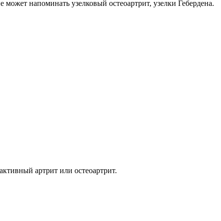
может напоминать узелковый остеоартрит, узелки Гебердена.
активный артрит или остеоартрит.