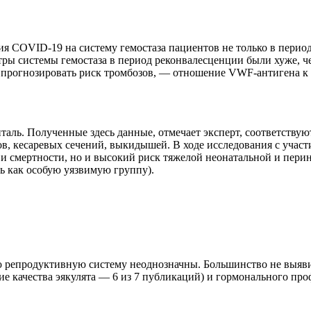
 COVID-19 на систему гемостаза пациентов не только в период 
тры системы гемостаза в период реконвалесценции были хуже, ч
т прогнозировать риск тромбозов, — отношение VWF-антигена 
таль. Полученные здесь данные, отмечает эксперт, соответств
кесаревых сечений, выкидышей. В ходе исследования с участием
и смертности, но и высокий риск тяжелой неонатальной и перин
ь как особую уязвимую группу).
 репродуктивную систему неоднозначны. Большинство не выяв
е качества эякулята — 6 из 7 публикаций) и гормонального пр