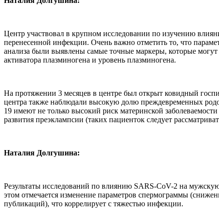
Наталия Долгушина:
Центр участвовал в крупном исследовании по изучению влияния
перенесенной инфекции. Очень важно отметить то, что параме
анализа были выявлены самые точные маркеры, которые могу
активатора плазминогена и уровень плазминогена.
На протяжении 3 месяцев в центре был открыт ковидный госпи
центра также наблюдали высокую долю преждевременных родов, 
19 имеют не только высокий риск материнской заболеваемости 
развития преэклампсии (таких пациенток следует рассматриват
Наталия Долгушина:
Результаты исследований по влиянию SARS-CoV-2 на мужскую
этом отмечается изменение параметров спермограммы (снижени
публикаций), что коррелирует с тяжестью инфекции.