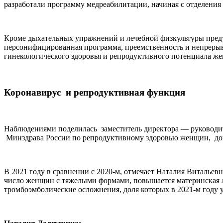
разработали программу медреабилитации, начиная с отделения
Кроме дыхательных упражнений и лечебной физкультуры преду
персонифицированная программа, преемственность и непрерыв
гинекологического здоровья и репродуктивного потенциала ж
Коронавирус и репродуктивная функция
Наблюдениями поделилась заместитель директора — руководи
Минздрава России по репродуктивному здоровью женщин, док
В 2021 году в сравнении с 2020-м, отмечает Наталия Витальев
число женщин с тяжелыми формами, повышается материнская л
тромбоэмболические осложнения, доля которых в 2021-м году ув