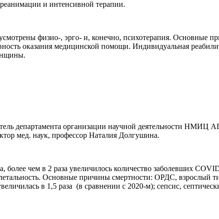
 реанимации и интенсивной терапии.
смотрены физио-, эрго- и, конечно, психотерапия. Основные 
ность оказания медицинской помощи. Индивидуальная реабилита
енщины.
тель департамента организации научной деятельности НМИЦ АГ
тор мед. наук, профессор Наталия Долгушина.
на, более чем в 2 раза увеличилось количество заболевших COVI
етальность. Основные причины смертности: ОРДС, взрослый ти
еличилась в 1,5 раза (в сравнении с 2020-м); сепсис, септичес