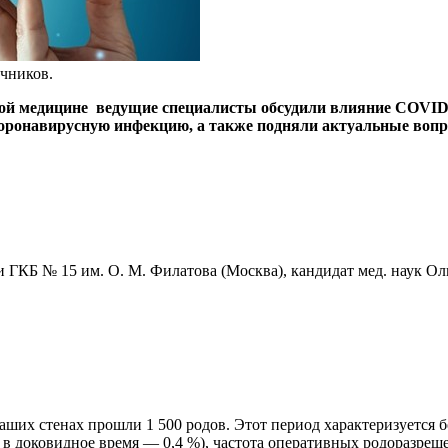
чников.
ной медицине ведущие специалисты обсудили влияние COVID-
ронавирусную инфекцию, а также подняли актуальные вопр
и ГКБ № 15 им. О. М. Филатова (Москва), кандидат мед. наук 
наших стенах прошли 1 500 родов. Этот период характеризуется
 в доковидное время — 0,4 %), частота оперативных родоразреш