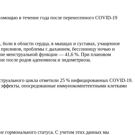
 помощью в течение года после перенесенного COVID-19
боли в области сердца, в мышцах и суставах, учащенное
е приливов, проблемы с дыханием, бессонницу ночью и
ение менструальной функции — 41,6 %. При плановом
ие после родов аденомиоза и эндометриоза.
нструального цикла отметили 25 % инфицированных COVID-19.
ли эффекты, опосредованные иммунокомпетентными клетками
е гормонального статуса. С учетом этих данных мы