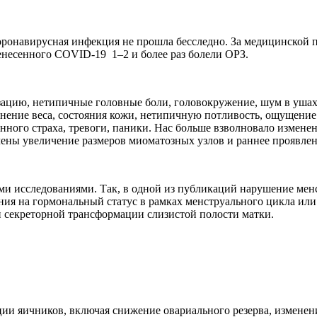
коронавирусная инфекция не прошла бесследно. За медицинской
ренесенного COVID-19 1–2 и более раз болели ОРЗ.
ацию, нетипичные головные боли, головокружение, шум в ушах, 
енение веса, состояния кожи, нетипичную потливость, ощущени
инного страха, тревоги, паники. Нас больше взволновало измен
ены увеличение размеров миоматозных узлов и раннее проявлен
и исследованиями. Так, в одной из публикаций нарушение ме
ния на гормональный статус в рамках менструального цикла и
и секреторной трансформации слизистой полости матки.
и яичников, включая снижение овариального резерва, изменени