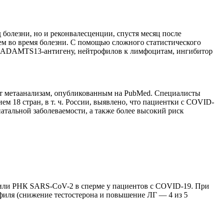
болезни, но и реконвалесценции, спустя месяц после
ем во время болезни. С помощью сложного статистического
к ADAMTS13-антигену, нейтрофилов к лимфоцитам, ингибитор
уют метаанализам, опубликованным на PubMed. Специалисты
 18 стран, в т. ч. России, выявлено, что пациентки с COVID-
атальной заболеваемости, а также более высокий риск
или РНК SARS-CoV-2 в сперме у пациентов с COVID-19. При
офиля (снижение тестостерона и повышение ЛГ — 4 из 5