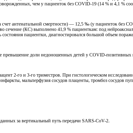
ворожденных, чем у пациенток без COVID-19 (14 % и 4,1 % соо
а счет антенатальной смертности) — 12,5 ‰ (у пациенток без C
во сечение (КС) выполнено 41,9 % пациенткам: под нейроаксиал
ть состояния пациентки, диагностировался большой объем пораж
ое превышение доли недоношенных детей у COVID-позитивных п
лацент 2-го и 3-го триместров. При гистологическом исследов
инфаркты, мальперфузия сосудов плаценты, тромбоз сосудов пу
 данных за вертикальный путь передачи SARS-CoV-2.