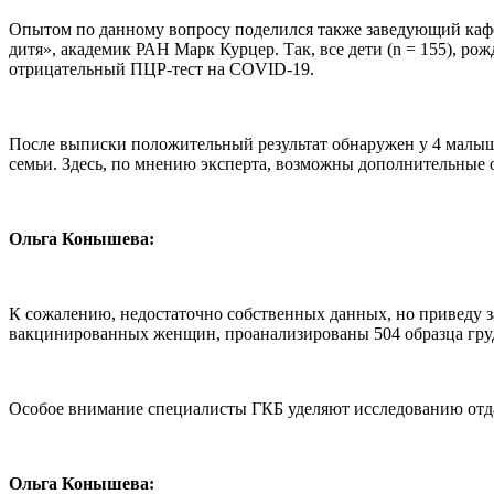
Опытом по данному вопросу поделился также заведующий кафе
дитя», академик РАН Марк Курцер. Так, все дети (n = 155), р
отрицательный ПЦР-тест на COVID-19.
После выписки положительный результат обнаружен у 4 малыше
семьи. Здесь, по мнению эксперта, возможны дополнительные
Ольга Конышева:
К сожалению, недостаточно собственных данных, но приведу з
вакцинированных женщин, проанализированы 504 образца груд
Особое внимание специалисты ГКБ уделяют исследованию отда
Ольга Конышева: