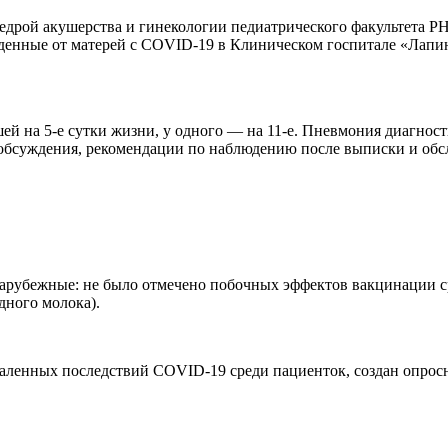
дрой акушерства и гинекологии педиатрического факультета Р
ожденные от матерей с COVID-19 в Клиническом госпитале «Лапи
й на 5-е сутки жизни, у одного — на 11-е. Пневмония диагнос
 обсуждения, рекомендации по наблюдению после выписки и обс
арубежные: не было отмечено побочных эффектов вакцинации ср
ного молока).
ленных последствий COVID-19 среди пациенток, создан опросн