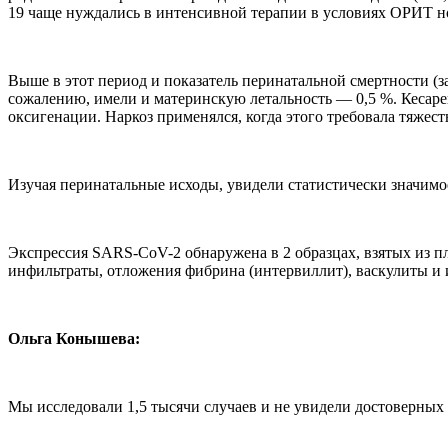
19 чаще нуждались в интенсивной терапии в условиях ОРИТ но
Выше в этот период и показатель перинатальной смертности (з
сожалению, имели и материнскую летальность — 0,5 %. Кесаре
оксигенации. Наркоз применялся, когда этого требовала тяжес
Изучая перинатальные исходы, увидели статистически значим
Экспрессия SARS-CoV-2 обнаружена в 2 образцах, взятых из п
инфильтраты, отложения фибрина (интервиллит), васкулиты и 
Ольга Конышева:
Мы исследовали 1,5 тысячи случаев и не увидели достоверных