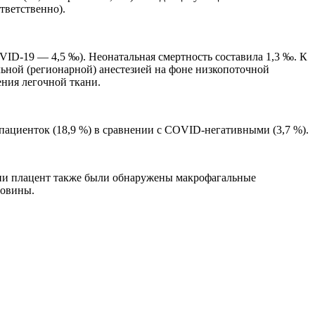
тветственно).
OVID-19 — 4,5 ‰). Неонатальная смертность составила 1,3 ‰. К
ьной (регионарной) анестезией на фоне низкопоточной
ения легочной ткани.
ациенток (18,9 %) в сравнении с COVID-негативными (3,7 %).
ании плацент также были обнаружены макрофагальные
повины.