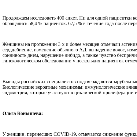
Продолжаем исследовать 400 анкет. Ни для одной пациентки 
обращались 58,4 % пациенток. 67,5 % в течение года после пе
Женщины на протяжении 3-х и более месяцев отмечали астениз
сердцебиение, изменение обычного АД, выпадение волос, изм
сонливость днем, нарушение либидо, а также чувство бесприч
гинекологическом обследовании у нескольких пациенток отмеч
Выводы российских специалистов подтверждаются зарубежным
Биологические вероятные механизмы: иммунологические влия
эндометрия, которые участвуют в циклической пролиферации 
Ольга Конышева:
У женщин, перенесших COVID-19, отмечается снижение функци