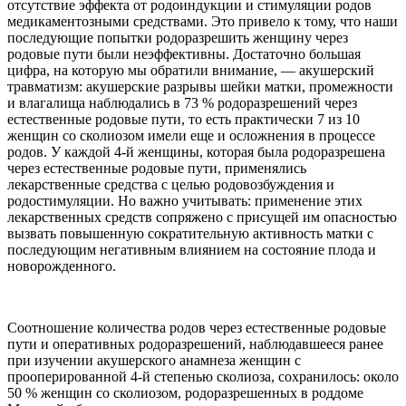
отсутствие эффекта от родоиндукции и стимуляции родов
медикаментозными средствами. Это привело к тому, что наши
последующие попытки родоразрешить женщину через
родовые пути были неэффективны. Достаточно большая
цифра, на которую мы обратили внимание, — акушерский
травматизм: акушерские разрывы шейки матки, промежности
и влагалища наблюдались в 73 % родоразрешений через
естественные родовые пути, то есть практически 7 из 10
женщин со сколиозом имели еще и осложнения в процессе
родов. У каждой 4-й женщины, которая была родоразрешена
через естественные родовые пути, применялись
лекарственные средства с целью родовозбуждения и
родостимуляции. Но важно учитывать: применение этих
лекарственных средств сопряжено с присущей им опасностью
вызвать повышенную сократительную активность матки с
последующим негативным влиянием на состояние плода и
новорожденного.
Соотношение количества родов через естественные родовые
пути и оперативных родоразрешений, наблюдавшееся ранее
при изучении акушерского анамнеза женщин с
прооперированной 4-й степенью сколиоза, сохранилось: около
50 % женщин со сколиозом, родоразрешенных в роддоме