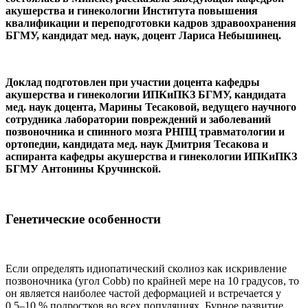
акушерства и гинекологии Института повышения
квалификации и переподготовки кадров здравоохранения
БГМУ, кандидат мед. наук, доцент Лариса Небышинец.
Доклад подготовлен при участии доцента кафедры
акушерства и гинекологии ИПКиПКЗ БГМУ, кандидата
мед. наук доцента, Марины Тесаковой, ведущего научного
сотрудника лаборатории повреждений и заболеваний
позвоночника и спинного мозга РНПЦ травматологии и
ортопедии, кандидата мед. наук Дмитрия Тесакова и
аспиранта кафедры акушерства и гинекологии ИПКиПКЗ
БГМУ Антонины Кручинской.
Генетические особенности
Если определять идиопатический сколиоз как искривление
позвоночника (угол Cobb) по крайней мере на 10 градусов, то
он является наиболее частой деформацией и встречается у
0,5–10 % подростков во всех популяциях. Бурное развитие