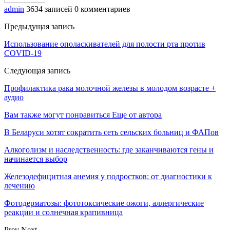
admin
3634 записей
0 комментариев
Предыдущая запись
Использование ополаскивателей для полости рта против
COVID-19
Следующая запись
Профилактика рака молочной железы в молодом возрасте +
аудио
Вам также могут понравиться
Еще от автора
В Беларуси хотят сократить сеть сельских больниц и ФАПов
Алкоголизм и наследственность: где заканчиваются гены и
начинается выбор
Железодефицитная анемия у подростков: от диагностики к
лечению
Фотодерматозы: фототоксические ожоги, аллергические
реакции и солнечная крапивница
Prev
Next