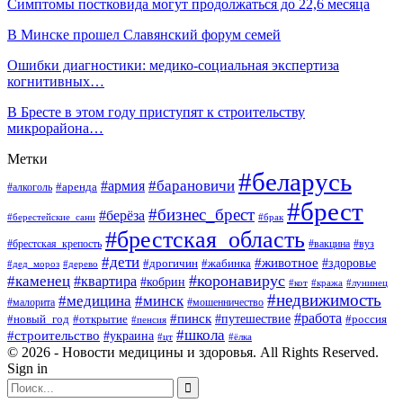
Симптомы постковида могут продолжаться до 22,6 месяца
В Минске прошел Славянский форум семей
Ошибки диагностики: медико-социальная экспертиза
когнитивных…
В Бресте в этом году приступят к строительству
микрорайона…
Метки
#беларусь
#барановичи
#армия
#аренда
#алкоголь
#брест
#бизнес_брест
#берёза
#берестейские_сани
#брак
#брестская_область
#брестская_крепость
#вакцина
#вуз
#дети
#животное
#здоровье
#дрогичин
#жабинка
#дед_мороз
#дерево
#коронавирус
#каменец
#квартира
#кобрин
#кот
#кража
#лунинец
#недвижимость
#медицина
#минск
#мошенничество
#малорита
#пинск
#работа
#путешествие
#россия
#новый_год
#открытие
#пенсия
#школа
#строительство
#украина
#цт
#ёлка
© 2026 - Новости медицины и здоровья. All Rights Reserved.
Sign in