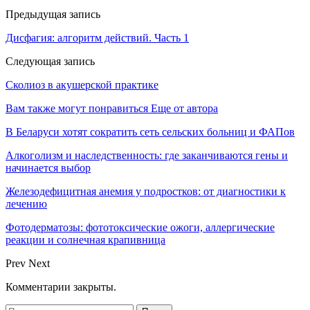
Предыдущая запись
Дисфагия: алгоритм действий. Часть 1
Следующая запись
Сколиоз в акушерской практике
Вам также могут понравиться
Еще от автора
В Беларуси хотят сократить сеть сельских больниц и ФАПов
Алкоголизм и наследственность: где заканчиваются гены и
начинается выбор
Железодефицитная анемия у подростков: от диагностики к
лечению
Фотодерматозы: фототоксические ожоги, аллергические
реакции и солнечная крапивница
Prev
Next
Комментарии закрыты.