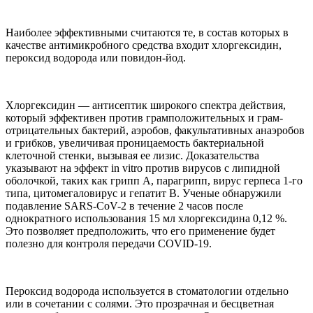
Наиболее эффективными считаются те, в состав которых в
качестве антимикробного средства входит хлоргексидин,
пероксид водорода или повидон-йод.
Хлоргексидин — антисептик широкого спектра действия,
который эффективен против грамположительных и грам-
отрицательных бактерий, аэробов, факультативных анаэробов
и грибков, увеличивая проницаемость бактериальной
клеточной стенки, вызывая ее лизис. Доказательства
указывают на эффект in vitro против вирусов с липидной
оболочкой, таких как грипп A, парагрипп, вирус герпеса 1-го
типа, цитомегаловирус и гепатит B. Ученые обнаружили
подавление SARS-CoV-2 в течение 2 часов после
однократного использования 15 мл хлоргексидина 0,12 %.
Это позволяет предположить, что его применение будет
полезно для контроля передачи COVID-19.
Пероксид водорода используется в стоматологии отдельно
или в сочетании с солями. Это прозрачная и бесцветная