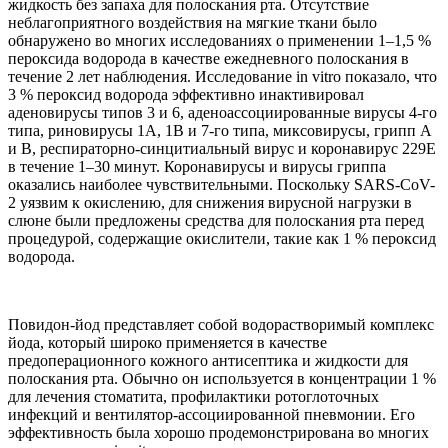
жидкость без запаха для полоскания рта. Отсутствие
неблагоприятного воздействия на мягкие ткани было
обнаружено во многих исследованиях о применении 1–1,5 %
пероксида водорода в качестве ежедневного полоскания в
течение 2 лет наблюдения. Исследование in vitro показало, что
3 % пероксид водорода эффективно инактивировал
аденовирусы типов 3 и 6, аденоассоциированные вирусы 4-го
типа, риновирусы 1A, 1B и 7-го типа, миксовирусы, грипп A
и B, респираторно-синцитиальный вирус и коронавирус 229E
в течение 1–30 минут. Коронавирусы и вирусы гриппа
оказались наиболее чувствительными. Поскольку SARS-CoV-
2 уязвим к окислению, для снижения вирусной нагрузки в
слюне были предложены средства для полоскания рта перед
процедурой, содержащие окислители, такие как 1 % пероксид
водорода.
Повидон-йод представляет собой водорастворимый комплекс
йода, который широко применяется в качестве
предоперационного кожного антисептика и жидкости для
полоскания рта. Обычно он используется в концентрации 1 %
для лечения стоматита, профилактики ротоглоточных
инфекций и вентилятор-ассоциированной пневмонии. Его
эффективность была хорошо продемонстрирована во многих