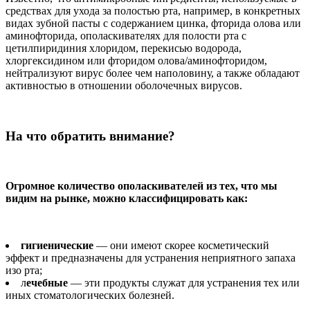
средствах для ухода за полостью рта, например, в конкретных
видах зубной пасты с содержанием цинка, фторида олова или
аминофторида, ополаскивателях для полости рта с
цетилпиридиния хлоридом, перекисью водорода,
хлоргексидином или фторидом олова/аминофторидом,
нейтрализуют вирус более чем наполовину, а также обладают
активностью в отношении оболочечных вирусов.
На что обратить внимание?
Огромное количество ополаскивателей из тех, что мы
видим на рынке, можно классифицировать как:
гигиенические
— они имеют скорее косметический
эффект и предназначены для устранения неприятного запаха
изо рта;
л
ечебные
— эти продукты служат для устранения тех или
иных стоматологических болезней.