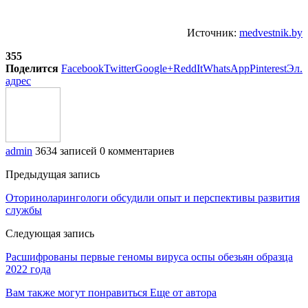
Источник:
medvestnik.by
355
Поделится
Facebook
Twitter
Google+
ReddIt
WhatsApp
Pinterest
Эл.
адрес
admin
3634 записей
0 комментариев
Предыдущая запись
Оториноларингологи обсудили опыт и перспективы развития
службы
Следующая запись
Расшифрованы первые геномы вируса оспы обезьян образца
2022 года
Вам также могут понравиться
Еще от автора