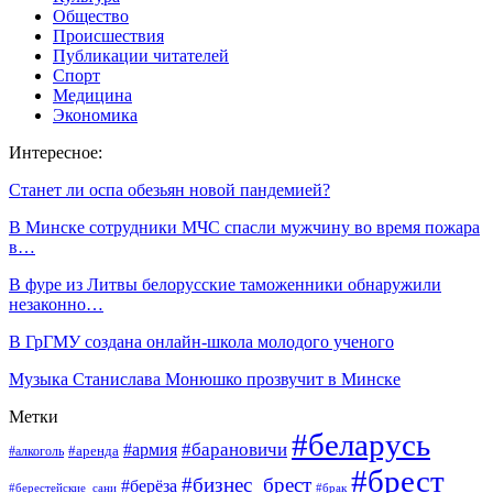
Общество
Происшествия
Публикации читателей
Спорт
Медицина
Экономика
Интересное:
Станет ли оспа обезьян новой пандемией?
В Минске сотрудники МЧС спасли мужчину во время пожара
в…
В фуре из Литвы белорусские таможенники обнаружили
незаконно…
В ГрГМУ создана онлайн-школа молодого ученого
Музыка Станислава Монюшко прозвучит в Минске
Метки
#беларусь
#барановичи
#армия
#аренда
#алкоголь
#брест
#бизнес_брест
#берёза
#берестейские_сани
#брак