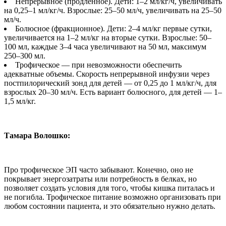
Непрерывное (продленное). Дети: 1–2 мл/кг/ч, увеличивать
на 0,25–1 мл/кг/ч. Взрослые: 25–50 мл/ч, увеличивать на 25–50
мл/ч.
Болюсное (фракционное). Дети: 2–4 мл/кг первые сутки,
увеличивается на 1–2 мл/кг на вторые сутки. Взрослые: 50–
100 мл, каждые 3–4 часа увеличивают на 50 мл, максимум
250–300 мл.
Трофическое — при невозможности обеспечить
адекватные объемы. Скорость непрерывной инфузии через
постпилорический зонд для детей — от 0,25 до 1 мл/кг/ч, для
взрослых 20–30 мл/ч. Есть вариант болюсного, для детей — 1–
1,5 мл/кг.
Тамара Волошко:
Про трофическое ЭП часто забывают. Конечно, оно не
покрывает энергозатраты или потребность в белках, но
позволяет создать условия для того, чтобы кишка питалась и
не погибла. Трофическое питание возможно организовать при
любом состоянии пациента, и это обязательно нужно делать.