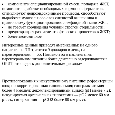
компоненты специализированной смеси, попадая в ЖКТ,
помогают выработке необходимых гормонов, ферментов,
стимулируют нейроэндокринные процессы, способствуют
выработке мукозального слоя слизистой кишечника и
правильному функционированию лимфоидной ткани ЖКТ;
не требует соблюдения условий строгой стерильности;
предотвращает развитие атрофических процессов в ЖКТ;
более экономичное.
Интересные данные приводят американцы: на одного
пациента на ЭП тратится 9 долларов в день, на
парентеральном — 55. Помимо этого пациенты на
парентеральном питании более длительно задерживаются в
ОРИТ, что ведет к дополнительным расходам.
Противопоказания к искусственному питанию: рефрактерный
шок; нескорригированная гиповолемия; гиперлактатемия
более 4 ммоль/л; декомпенсированный ацидоз (рН менее 7,2);
некупируемая артериальная гипоксемия — рО2 менее 60 мм
рт. ст.; гиперкапния — рСО2 более 80 мм рт. ст.