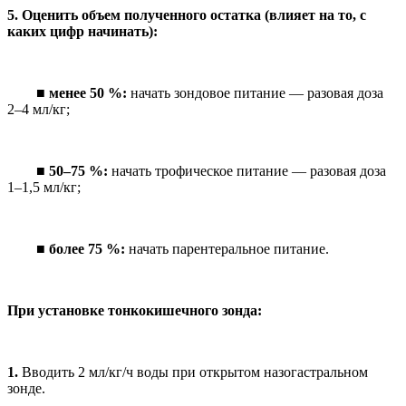
5. Оценить объем полученного остатка (влияет на то, с
каких цифр начинать):
■
менее 50 %:
начать зондовое питание — разовая доза
2–4 мл/кг;
■
50–75 %:
начать трофическое питание — разовая доза
1–1,5 мл/кг;
■
более 75 %:
начать парентеральное питание.
При установке тонкокишечного зонда:
1.
Вводить 2 мл/кг/ч воды при открытом назогастральном
зонде.