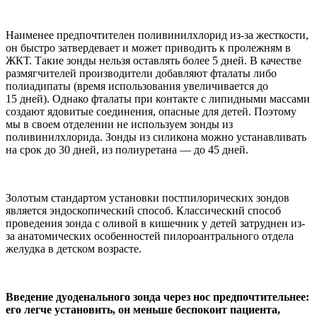
Наименее предпочтителен поливинилхлорид из-за жесткости,
он быстро затвердевает и может приводить к пролежням в
ЖКТ. Такие зонды нельзя оставлять более 5 дней. В качестве
размягчителей производители добавляют фталаты либо
полиадипаты (время использования увеличивается до
15 дней). Однако фталаты при контакте с липидными массами
создают ядовитые соединения, опасные для детей. Поэтому
мы в своем отделении не используем зонды из
поливинилхлорида. Зонды из силикона можно устанавливать
на срок до 30 дней, из полиуретана — до 45 дней.
Золотым стандартом установки постпилорических зондов
является эндоскопический способ. Классический способ
проведения зонда с оливой в кишечник у детей затруднен из-
за анатомических особенностей пилороантрального отдела
желудка в детском возрасте.
Введение дуоденального зонда через нос предпочтительнее:
его легче установить, он меньше беспокоит пациента,