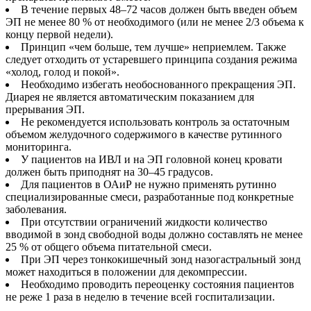
В течение первых 48–72 часов должен быть введен объем
ЭП не менее 80 % от необходимого (или не менее 2/3 объема к
концу первой недели).
Принцип «чем больше, тем лучше» неприемлем. Также
следует отходить от устаревшего принципа создания режима
«холод, голод и покой».
Необходимо избегать необоснованного прекращения ЭП.
Диарея не является автоматическим показанием для
прерывания ЭП.
Не рекомендуется использовать контроль за остаточным
объемом желудочного содержимого в качестве рутинного
мониторинга.
У пациентов на ИВЛ и на ЭП головной конец кровати
должен быть приподнят на 30–45 градусов.
Для пациентов в ОАиР не нужно применять рутинно
специализированные смеси, разработанные под конкретные
заболевания.
При отсутствии ограничений жидкости количество
вводимой в зонд свободной воды должно составлять не менее
25 % от общего объема питательной смеси.
При ЭП через тонкокишечный зонд назогастральный зонд
может находиться в положении для декомпрессии.
Необходимо проводить переоценку состояния пациентов
не реже 1 раза в неделю в течение всей госпитализации.