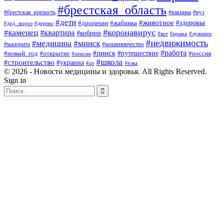
#брестская_область
#брестская_крепость
#вакцина
#вуз
#дети
#животное
#здоровье
#дрогичин
#жабинка
#дед_мороз
#дерево
#коронавирус
#каменец
#квартира
#кобрин
#кот
#кража
#лунинец
#недвижимость
#медицина
#минск
#мошенничество
#малорита
#пинск
#работа
#путешествие
#россия
#новый_год
#открытие
#пенсия
#школа
#строительство
#украина
#цт
#ёлка
© 2026 - Новости медицины и здоровья. All Rights Reserved.
Sign in