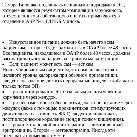
Тамара Волошко поделилась основными подходами к ЭП,
которые являются результатом компиляции зарубежного,
отечественного и собственного опыта и применяются в
отделении АиР № 1 ГДИКБ Минска.
Искусственное питание должно быть начато всем
пациентам, которые будут находиться в ОАиР более 48 часов.
Все пациенты, находящиеся в ОАиР более 48 часов, должны
рассматриваться как пациенты с риском мальнутриции.
Если пациент может есть сам — ест сам.
Неинтубированным пациентам, которые не достигают
целевого уровня калоража при обычном приеме пищи,
следует сначала предложить пероральные пищевые добавки и
только потом ЭП.
При инициировании ЭП начальным этапом является
кормление через желудок.
При невозможности обеспечить адекватное питание через
желудок (даже с помощью прокинетиков, стимулирующих
двигательную активность ЖКТ) следует использовать
постпилорическое кормление (зонд в тонком кишечнике).
Прокинетик первой линии терапии — внутривенный
эритромицин. Второй — метоклопрамид. Иногда эти
препараты применяют вместе.