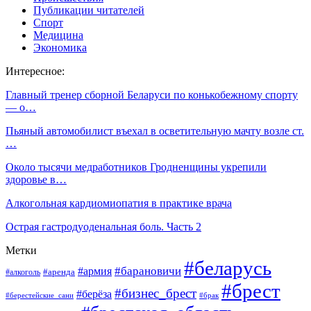
Публикации читателей
Спорт
Медицина
Экономика
Интересное:
Главный тренер сборной Беларуси по конькобежному спорту
— о…
Пьяный автомобилист въехал в осветительную мачту возле ст.
…
Около тысячи медработников Гродненщины укрепили
здоровье в…
Алкогольная кардиомиопатия в практике врача
Острая гастродуоденальная боль. Часть 2
Метки
#беларусь
#барановичи
#армия
#аренда
#алкоголь
#брест
#бизнес_брест
#берёза
#берестейские_сани
#брак