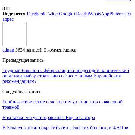
318
Поделится
Facebook
Twitter
Google+
ReddIt
WhatsApp
Pinterest
Эл.
адрес
admin
3634 записей
0 комментариев
Предыдущая запись
Трудный больной с фибрилляцией предсердий: клинический
опыт или выбор стратегии согласно новым Европейским
рекомендациям?
Следующая запись
Гнойно-септические осложнения у пациентов с ожоговой
травмой
Вам также могут понравиться
Еще от автора
В Беларуси хотят сократить сеть сельских больниц и ФАПов