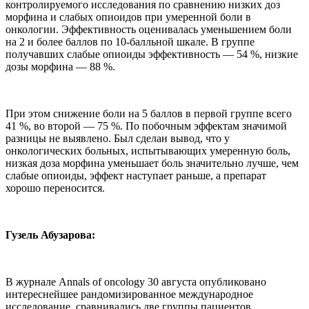
контролируемого исследования по сравнению низких доз
морфина и слабых опиоидов при умеренной боли в
онкологии. Эффективность оценивалась уменьшением боли
на 2 и более баллов по 10-балльной шкале. В группе
получавших слабые опиоиды эффективность — 54 %, низкие
дозы морфина — 88 %.
При этом снижение боли на 5 баллов в первой группе всего
41 %, во второй — 75 %. По побочным эффектам значимой
разницы не выявлено. Был сделан вывод, что у
онкологических больных, испытывающих умеренную боль,
низкая доза морфина уменьшает боль значительно лучше, чем
слабые опиоиды, эффект наступает раньше, а препарат
хорошо переносится.
Гузель Абузарова:
В журнале Annals of oncology 30 августа опубликовано
интереснейшее рандомизированное международное
исследование, сравнивались две группы пациентов,