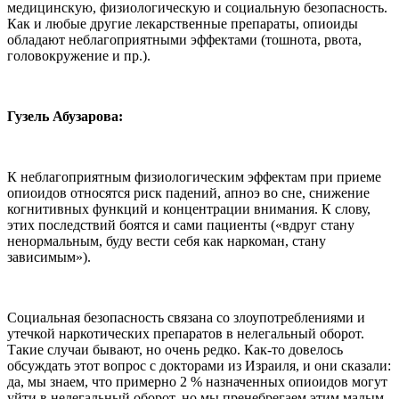
медицинскую, физиологическую и социальную безопасность.
Как и любые другие лекарственные препараты, опиоиды
обладают неблагоприятными эффектами (тошнота, рвота,
головокружение и пр.).
Гузель Абузарова:
К неблагоприятным физиологическим эффектам при приеме
опиоидов относятся риск падений, апноэ во сне, снижение
когнитивных функций и концентрации внимания. К слову,
этих последствий боятся и сами пациенты («вдруг стану
ненормальным, буду вести себя как наркоман, стану
зависимым»).
Социальная безопасность связана со злоупотреблениями и
утечкой наркотических препаратов в нелегальный оборот.
Такие случаи бывают, но очень редко. Как-то довелось
обсуждать этот вопрос с докторами из Израиля, и они сказали:
да, мы знаем, что примерно 2 % назначенных опиоидов могут
уйти в нелегальный оборот, но мы пренебрегаем этим малым