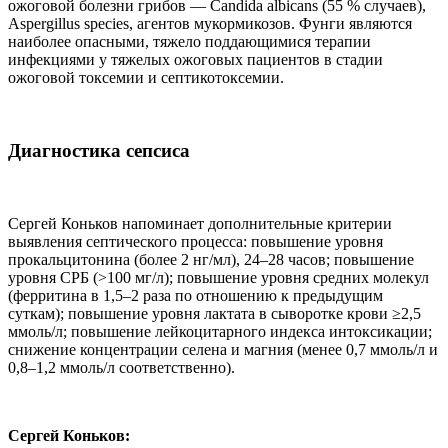
ожоговой болезни грибов — Candida albicans (55 % случаев),
Aspergillus species, агентов мукормикозов. Фунги являются
наиболее опасными, тяжело поддающимися терапии
инфекциями у тяжелых ожоговых пациентов в стадии
ожоговой токсемии и септикотоксемии.
Диагностика сепсиса
Сергей Коньков напоминает дополнительные критерии
выявления септического процесса: повышение уровня
прокальцитонина (более 2 нг/мл), 24–28 часов; повышение
уровня СРБ (>100 мг/л); повышение уровня средних молекул
(ферритина в 1,5–2 раза по отношению к предыдущим
суткам); повышение уровня лактата в сыворотке крови ≥2,5
ммоль/л; повышение лейкоцитарного индекса интоксикации;
снижение концентрации селена и магния (менее 0,7 ммоль/л и
0,8–1,2 ммоль/л соответственно).
Сергей Коньков: