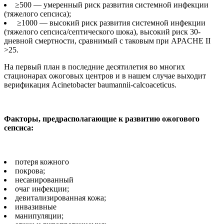
≥500 — умеренный риск развития системной инфекции
(тяжелого сепсиса);
≥1000 — высокий риск развития системной инфекции
(тяжелого сепсиса/септического шока), высокий риск 30-
дневной смертности, сравнимый с таковым при APACHE II
>25.
На первый план в последние десятилетия во многих
стационарах ожоговых центров и в нашем случае выходит
верификация Acinetobacter baumannii-calcoaceticus.
Факторы, предрасполагающие к развитию ожогового
сепсиса:
потеря кожного
покрова;
несанированный
очаг инфекции;
девитализированная кожа;
инвазивные
манипуляции;