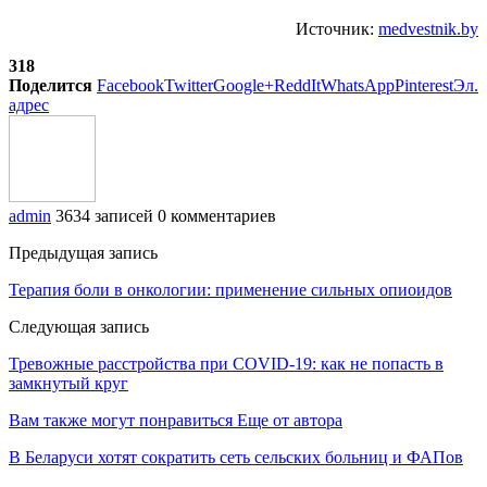
Источник:
medvestnik.by
318
Поделится
Facebook
Twitter
Google+
ReddIt
WhatsApp
Pinterest
Эл.
адрес
admin
3634 записей
0 комментариев
Предыдущая запись
Терапия боли в онкологии: применение сильных опиоидов
Следующая запись
Тревожные расстройства при COVID-19: как не попасть в
замкнутый круг
Вам также могут понравиться
Еще от автора
В Беларуси хотят сократить сеть сельских больниц и ФАПов