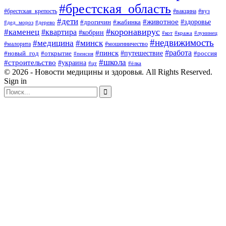
#брестская_область
#брестская_крепость
#вакцина
#вуз
#дети
#животное
#здоровье
#дрогичин
#жабинка
#дед_мороз
#дерево
#коронавирус
#каменец
#квартира
#кобрин
#кот
#кража
#лунинец
#недвижимость
#медицина
#минск
#мошенничество
#малорита
#пинск
#работа
#путешествие
#россия
#новый_год
#открытие
#пенсия
#школа
#строительство
#украина
#цт
#ёлка
© 2026 - Новости медицины и здоровья. All Rights Reserved.
Sign in