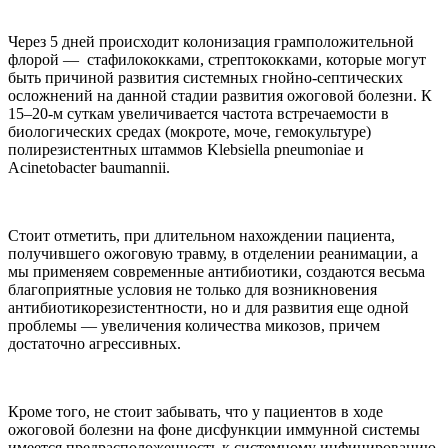
Через 5 дней происходит колонизация грамположительной
флорой — стафилококками, стрептококками, которые могут
быть причиной развития системных гнойно-септических
осложнений на данной стадии развития ожоговой болезни. К
15–20-м суткам увеличивается частота встречаемости в
биологических средах (мокроте, моче, гемокультуре)
полирезистентных штаммов Klebsiella pneumoniаe и
Acinetobacter baumannii.
Стоит отметить, при длительном нахождении пациента,
получившего ожоговую травму, в отделении реанимации, а
мы применяем современные антибиотики, создаются весьма
благоприятные условия не только для возникновения
антибиотикорезистентности, но и для развития еще одной
проблемы — увеличения количества микозов, причем
достаточно агрессивных.
Кроме того, не стоит забывать, что у пациентов в ходе
ожоговой болезни на фоне дисфункции иммунной системы
имеется предрасположенность к системному инфицированию