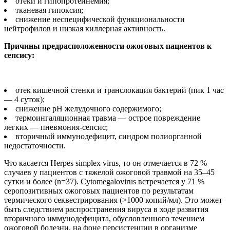
отеки и гипопротеинемия;
тканевая гипоксия;
снижение неспецифической функциональности
нейтрофилов и низкая киллерная активность.
Причины предрасположенности ожоговых пациентов к
сепсису:
отек кишечной стенки и транслокация бактерий (пик 1 час
— 4 суток);
снижение рН желудочного содержимого;
термоингаляционная травма — острое повреждение
легких — пневмония-сепсис;
вторичный иммунодефицит, синдром полиорганной
недостаточности.
Что касается Herpes simplex virus, то он отмечается в 72 %
случаев у пациентов с тяжелой ожоговой травмой на 35–45
сутки и более (n=37). Cytomegalovirus встречается у 71 %
серопозитивных ожоговых пациентов по результатам
термического секвестрирования (>1000 копий/мл). Это может
быть следствием распространения вируса в ходе развития
вторичного иммунодефицита, обусловленного течением
ожоговой болезни, на фоне персистенции в организме