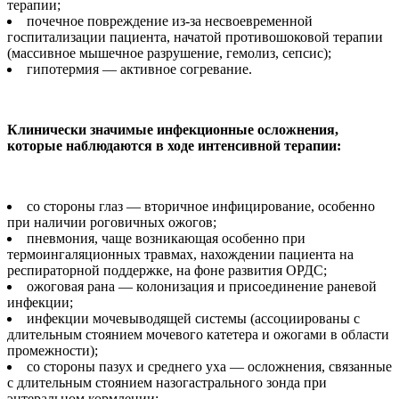
терапии;
почечное повреждение из-за несвоевременной
госпитализации пациента, начатой противошоковой терапии
(массивное мышечное разрушение, гемолиз, сепсис);
гипотермия — активное согревание.
Клинически значимые инфекционные осложнения,
которые наблюдаются в ходе интенсивной терапии:
со стороны глаз — вторичное инфицирование, особенно
при наличии роговичных ожогов;
пневмония, чаще возникающая особенно при
термоингаляционных травмах, нахождении пациента на
респираторной поддержке, на фоне развития ОРДС;
ожоговая рана — колонизация и присоединение раневой
инфекции;
инфекции мочевыводящей системы (ассоциированы с
длительным стоянием мочевого катетера и ожогами в области
промежности);
со стороны пазух и среднего уха — осложнения, связанные
с длительным стоянием назогастрального зонда при
энтеральном кормлении;