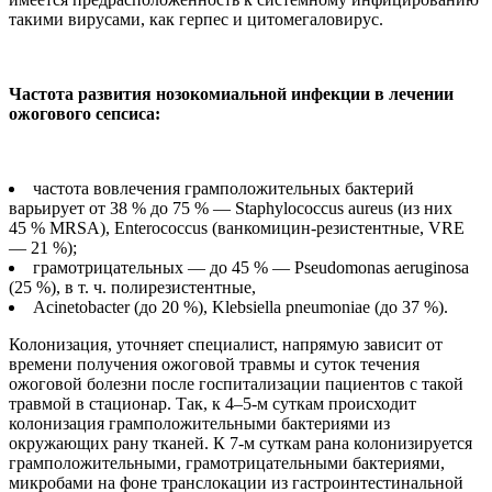
такими вирусами, как герпес и цитомегаловирус.
Частота развития нозокомиальной инфекции в лечении
ожогового сепсиса:
частота вовлечения грамположительных бактерий
варьирует от 38 % до 75 % — Staphylococcus aureus (из них
45 % MRSA), Enterococcus (ванкомицин-резистентные, VRE
— 21 %);
грамотрицательных — до 45 % — Pseudomonas aeruginosa
(25 %), в т. ч. полирезистентные,
Acinetobacter (до 20 %), Klebsiella pneumoniae (до 37 %).
Колонизация, уточняет специалист, напрямую зависит от
времени получения ожоговой травмы и суток течения
ожоговой болезни после госпитализации пациентов с такой
травмой в стационар. Так, к 4–5-м суткам происходит
колонизация грамположительными бактериями из
окружающих рану тканей. К 7-м суткам рана колонизируется
грамположительными, грамотрицательными бактериями,
микробами на фоне транслокации из гастроинтестинальной