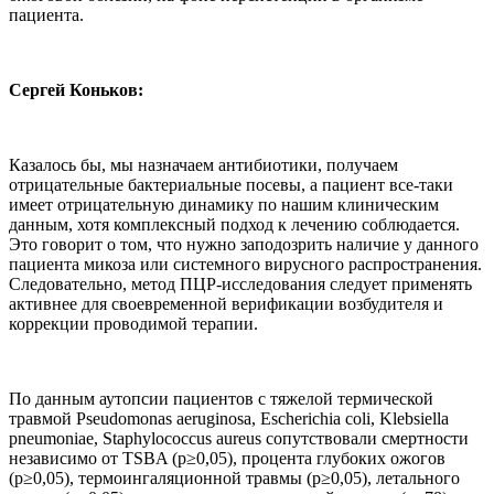
пациента.
Сергей Коньков:
Казалось бы, мы назначаем антибиотики, получаем
отрицательные бактериальные посевы, а пациент все-таки
имеет отрицательную динамику по нашим клиническим
данным, хотя комплексный подход к лечению соблюдается.
Это говорит о том, что нужно заподозрить наличие у данного
пациента микоза или системного вирусного распространения.
Следовательно, метод ПЦР-исследования следует применять
активнее для своевременной верификации возбудителя и
коррекции проводимой терапии.
По данным аутопсии пациентов с тяжелой термической
травмой Pseudomonas aeruginosa, Escherichia coli, Klebsiella
pneumoniae, Staphylococcus aureus сопутствовали смертности
независимо от TSBA (p≥0,05), процента глубоких ожогов
(p≥0,05), термоингаляционной травмы (p≥0,05), летального