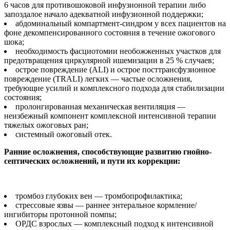
6 часов для противошоковой инфузионной терапии либо
запоздалое начало адекватной инфузионной поддержки;
абдоминальный компартмент-синдром у всех пациентов на
фоне декомпенсированного состояния в течение ожогового
шока;
необходимость фасциотомии необожженных участков для
предотвращения циркулярной ишемизации в 25 % случаев;
острое повреждение (ALI) и острое поcттрансфузионное
повреждение (TRALI) легких — частые осложнения,
требующие усилий и комплексного подхода для стабилизации
состояния;
пролонгированная механическая вентиляция —
неизбежный компонент комплексной интенсивной терапии
тяжелых ожоговых ран;
системный ожоговый отек.
Ранние осложнения, способствующие развитию гнойно-
септических осложнений, и пути их коррекции:
тромбоз глубоких вен — тромбопрофилактика;
стрессовые язвы — раннее энтеральное кормление/
ингибиторы протонной помпы;
ОРДС взрослых — комплексный подход к интенсивной