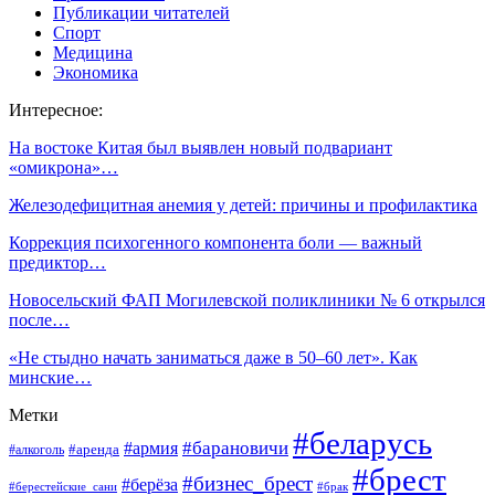
Публикации читателей
Спорт
Медицина
Экономика
Интересное:
На востоке Китая был выявлен новый подвариант
«омикрона»…
Железодефицитная анемия у детей: причины и профилактика
Коррекция психогенного компонента боли — важный
предиктор…
Новосельский ФАП Могилевской поликлиники № 6 открылся
после…
«Не стыдно начать заниматься даже в 50–60 лет». Как
минские…
Метки
#беларусь
#барановичи
#армия
#аренда
#алкоголь
#брест
#бизнес_брест
#берёза
#берестейские_сани
#брак