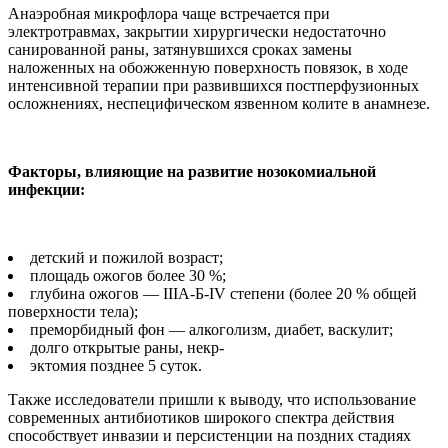
Анаэробная микрофлора чаще встречается при
электротравмах, закрытии хирургически недостаточно
санированной раны, затянувшихся сроках замены
наложенных на обожженную поверхность повязок, в ходе
интенсивной терапии при развившихся постперфузионных
осложнениях, неспецифическом язвенном колите в анамнезе.
Факторы, влияющие на развитие нозокомиальной
инфекции:
детский и пожилой возраст;
площадь ожогов более 30 %;
глубина ожогов — IIIА-Б-IV степени (более 20 % общей
поверхности тела);
преморбидный фон — алкоголизм, диабет, васкулит;
долго открытые раны, некр-
эктомия позднее 5 суток.
Также исследователи пришли к выводу, что использование
современных антибиотиков широкого спектра действия
способствует инвазии и персистенции на поздних стадиях