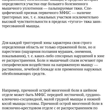
определяются участки еще больше­го болезненного
мышечного уплот­нения — пальпируемые тяжи. Спе­
цифический признак первичного МФБС — наличие
триггерных зон, т. е. локальных участков исклю­чительно
высокой чувствительно­сти в пределах «тугого» тяжа заин­
тересованной мышцы.
Для каждой триггерной зоны ха­рактерна своя строго
определенная область не только отраженной боли, но и
парестезии (ощущения полза­ния мурашек, онемения,
покалыва­ния), т. е. каких-либо сенсорных на­рушений в зоне
ее распространения. Боли и мышечный спазм исчезают при
специфическом воздействии на напряженную мышцу —
растяжении, лечебной блокаде или применении наружных
обезболивающих средств.
Например, причиной острой мио­генной боли в шейном
отделе может быть МФБС передней лестничной, грудино-
ключично-сосцевидной, малой грудной мышцы и нижней
косой мышцы головы. Причиной острой миогенной боли в
пояснич­но-крестцовом отделе с ее распро­странением по