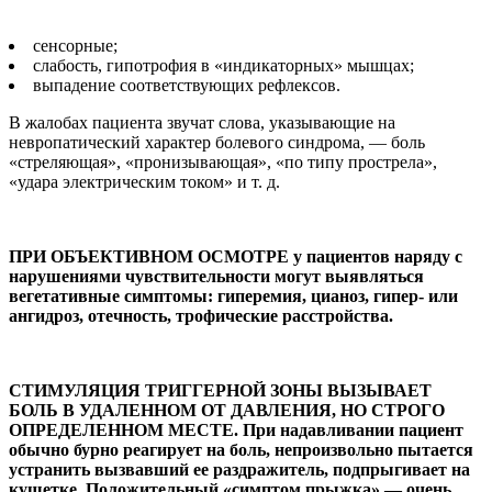
сенсорные;
слабость, гипотрофия в «индикаторных» мышцах;
выпадение соответству­ющих рефлексов.
В жалобах пациента зву­чат слова, указывающие на
невропатический характер болевого синдрома, — боль
«стреляющая», «пронизы­вающая», «по типу простре­ла»,
«удара электрическим током» и т. д.
ПРИ ОБЪЕКТИВНОМ ОСМОТРЕ у пациен­тов наряду с
наруше­ниями чувствительно­сти могут выявляться
вегетативные симп­томы: гиперемия, цианоз, гипер- или
ангидроз, отечность, трофические рас­стройства.
СТИМУЛЯЦИЯ ТРИГГЕРНОЙ ЗОНЫ ВЫЗЫВАЕТ
БОЛЬ В УДАЛЕННОМ ОТ ДАВЛЕНИЯ, НО СТРОГО
ОПРЕ­ДЕЛЕННОМ МЕСТЕ. При надавли­вании пациент
обычно бурно реа­гирует на боль, непроизвольно пытается
устранить вызвав­ший ее раздражитель, подпрыги­вает на
кушетке. Положительный «симптом прыжка» — очень