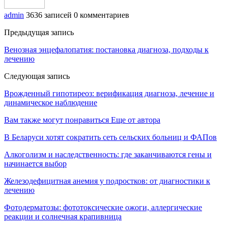
admin
3636 записей
0 комментариев
Предыдущая запись
Венозная энцефалопатия: постановка диагноза, подходы к
лечению
Следующая запись
Врожденный гипотиреоз: верификация диагноза, лечение и
динамическое наблюдение
Вам также могут понравиться
Еще от автора
В Беларуси хотят сократить сеть сельских больниц и ФАПов
Алкоголизм и наследственность: где заканчиваются гены и
начинается выбор
Железодефицитная анемия у подростков: от диагностики к
лечению
Фотодерматозы: фототоксические ожоги, аллергические
реакции и солнечная крапивница