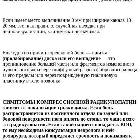
Если имеет место выпя­чивание 3 мм при ширине канала 18–
20 мм, это, как правило, случайная наход­ка при
нейровизуализации, клинически незначимая.
Еще одна из причин ко­решковой боли —
грыжа
(пролабирование) дис­ка или его выпадение
— это
проникновение боль­шей части или фрагментов измененного
пульпозного ядра через диффузный раз­рыв фиброзного кольца
за его пределы или через по­врежденную гиалиновую
пластинку в тело позвонка.
СИМПТОМЫ КОМ­ПРЕССИОННОЙ РАДИ­КУЛОПАТИИ
зави­сят от локализации грыжи диска. Если боль
распространя­ется из поясничного отдела по задней или
боковой поверхности ноги вплоть до стопы, то чаще всего
это радикулопатия. Если такой пациент по­падает к ВОП,
то ему необходима консульта­ция невролога и ней­
рохирурга, который определяет срочность и показания к