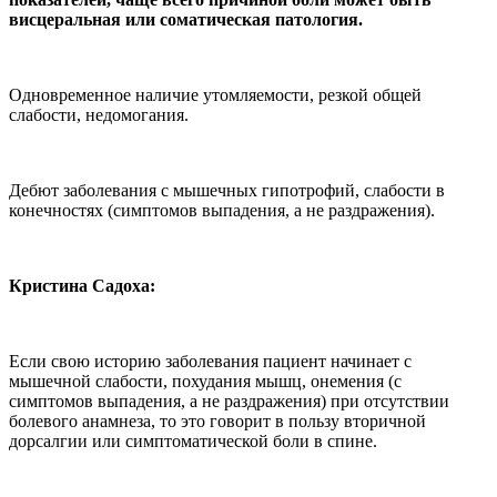
висцеральная или соматическая патология.
Одновременное нали­чие утомляемости, резкой об­щей
слабости, недомогания.
Дебют заболевания с мышечных гипотрофий, слабости в
конечностях (симптомов выпадения, а не раздражения).
Кристина Садоха:
Если свою историю за­болевания пациент начина­ет с
мышечной слабости, по­худания мышц, онемения (с
симптомов выпадения, а не раздражения) при отсутст­вии
болевого анамнеза, то это говорит в пользу вторичной
дорсалгии или симптомати­ческой боли в спине.