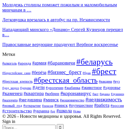
Молодежь столицы поможет пожилым и маломобильным
минчанам в …
Легковушка врезалась в автобус на пр. Независимости
Нападающий минского «Динамо» Сергей Кузнецов перешел
в…
Православные верующие празднуют Вербное воскресенье
Метки
#беларусь
#барановичи
#армия
#аренда
#алкоголь
#брест
#бизнес_брест
#берёза
#берестейские_сани
#брак
#брестская_область
#брестская_крепость
#вакцина
#вуз
#дети
#животное
#здоровье
#дрогичин
#жабинка
#дед_мороз
#дерево
#коронавирус
#каменец
#квартира
#кобрин
#кот
#кража
#лунинец
#недвижимость
#медицина
#минск
#мошенничество
#малорита
#пинск
#работа
#путешествие
#россия
#новый_год
#открытие
#пенсия
#школа
#строительство
#украина
#цт
#ёлка
© 2026 - Новости медицины и здоровья. All Rights Reserved.
Sign in