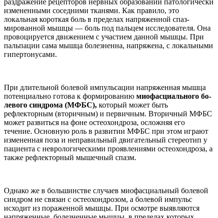
раздражение рецепторов нервных образований патологически
изме­ненными соседними тканями. Как правило, это
локальная короткая боль в пределах напряженной спаз­
мированной мышцы — боль под пальцем исследователя. Она
про­воцируется движением с участи­ем данной мышцы. При
пальпации сама мышца болезненна, напряже­на, с локальными
гипертонусами.
При длительной болевой им­пульсации напряженная мышца
потенциально готова к формиро­ванию
миофасциального бо­
левого синдрома (МФБС),
кото­рый может быть
рефлекторным (вторичным) и первичным. Вто­ричный МФБС
может развиться на фоне остеохондроза, осложняя его
течение. Основную роль в разви­тии МФБС при этом играют
изме­ненная поза и неправильный дви­гательный стереотип у
пациента с неврологическими проявлениями остеохондроза, а
также рефлектор­ный мышечный спазм.
Однако же в большинстве случа­ев миофасциальный болевой
син­дром не связан с остеохондрозом, а болевой импульс
исходит из пора­женной мышцы. При осмотре вы­являются
напряженные, болезнен­ные мышцы, в пределах которых