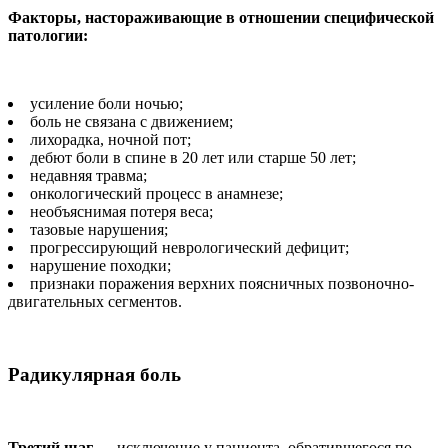
Факторы, настораживаю­щие в отношении специ­фической
патологии:
усиление боли ночью;
боль не связана с движе­нием;
лихорадка, ночной пот;
дебют боли в спине в 20 лет или старше 50 лет;
недавняя травма;
онкологический про­цесс в анамнезе;
необъяснимая потеря веса;
тазовые нарушения;
прогрессирующий не­врологический дефицит;
нарушение походки;
признаки поражения верхних поясничных по­звоночно-
двигательных сегментов.
Радикулярная боль
Третий шаг
— исключе­ние у пациента, обративше­гося по