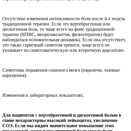
Отсутствие изменения ин­тенсивности боли после 4-х недель
традиционной тера­пии. Если это вертеброген­ная или
дискогенная боль, то чаще всего на фоне тра­диционной
терапии (НПВС, миорелаксантов, физиотера­пии) будет
наблюдаться по­ложительная динамика. Если она отсутствует,
это также се­рьезный симптом тревоги, чаще всего он
указывает на симптоматическую или вто­ричную дорсалгию.
Симптомы поражения спинного мозга (параличи, тазовые
нарушения).
Изменения в лаборатор­ных показателях.
Для пациентов с вертеброгенной и диско­генной болью в
спине не­характерны высокий лей­коцитоз, увеличение
СОЭ. Если мы видим значи­тельное повышение этих
показателей, чаще все­го причиной боли может быть