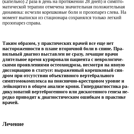
(капельно) 2 раза в день на протяжении 28 дней) и симпто­
матической терапии отмечена значительная положительная
динамика: исчезли корешковые боли и прозопарез слева. На
мо­мент выписки из стационара со­хранялся только легкий
прозо­парез справа.
Таким образом, у практи­ческих врачей все еще нет
настороженности в плане вторичной боли в спине. Пра­
вильный диагноз выстав­лен не сразу, лечащие врачи
длительное время курирова­ли пациента с неврологиче­
скими проявлениями остео­хондроза, несмотря на явную
диссоциацию в статусе: вы­раженный корешковый син­
дром при отсутствии объ­ективного вертебрального
симптомокомплекса на пояс­нично-крестцовом уровне и
лейкоцитоз в общем анализе крови. Гипердиагностика ра­
дикулопатий вертеброгенного или дискогенного генеза не­
редко приводит к диагности­ческим ошибкам в практике
врачей.
Лечение