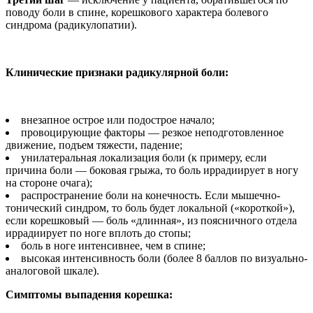
поводу боли в спи­не, корешкового характера болевого
синдрома (радику­лопатии).
Клинические признаки радикулярной боли:
внезапное острое или подострое начало;
провоцирующие факто­ры — резкое неподготовлен­ное
движение, подъем тяже­сти, падение;
унилатеральная локали­зация боли (к примеру, если
причина боли — боковая грыжа, то боль иррадииру­ет в ногу
на стороне очага);
распространение боли на конечность. Если мышеч­но-
тонический синдром, то боль будет локальной («ко­роткой»),
если корешко­вый — боль «длинная», из поясничного отдела
ирра­диирует по ноге вплоть до стопы;
боль в ноге интенсив­нее, чем в спине;
высокая интенсивность боли (более 8 баллов по ви­зуально-
аналоговой шкале).
Симптомы выпадения корешка: