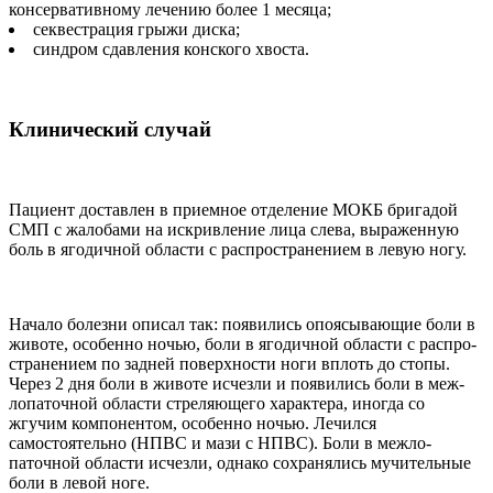
консервативному лечению более 1 месяца;
секвестрация грыжи диска;
синдром сдавления кон­ского хвоста.
Клинический случай
Пациент доставлен в приемное отделение МОКБ бригадой
СМП с жалобами на искривление лица слева, выраженную
боль в ягодичной области с распростра­нением в левую ногу.
Начало болезни описал так: появились опоясывающие боли в
животе, особенно ночью, боли в ягодичной области с распро­
странением по задней поверх­ности ноги вплоть до стопы.
Через 2 дня боли в животе ис­чезли и появились боли в меж­
лопаточной области стреляюще­го характера, иногда со
жгучим компонентом, особенно ночью. Лечился
самостоятельно (НПВС и мази с НПВС). Боли в межло­
паточной области исчезли, од­нако сохранялись мучительные
боли в левой ноге.