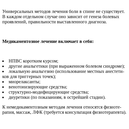
Универсальных методов лечения боли в спине не существует.
В ка­ждом отдельном случае оно зави­сит от генеза болевых
проявле­ний, правильности выставленного диагноза.
Медикаментозное лечение включает в себя:
НПВС коротким курсом;
другие анальгетики (при вы­раженном болевом синдроме);
локальную анальгезию (ис­пользование местных анестети­
ков для триггерных точек);
миорелаксанты;
венотонизирующие сред­ства;
структурно-модифицирую­щие средства;
диуретики (по показаниям, в острейшей стадии).
К немедикаментозным мето­дам лечения относятся физиоте­
рапия, массаж, ЛФК (требуется консультация физиотерапевта).