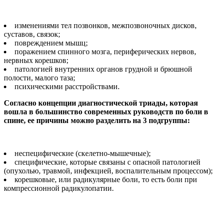
изменениями тел позвон­ков, межпозвоночных дисков,
суставов, связок;
повреждением мышц;
поражением спинного мозга, периферических нер­вов,
нервных корешков;
патологией внутренних органов грудной и брюшной
полости, малого таза;
психическими расстрой­ствами.
Согласно концепции диа­гностической триады, которая
вошла в большинство совре­менных руководств по боли в
спине, ее причины можно раз­делить на 3 подгруппы:
неспецифические (скелет­но-мышечные);
специфические, которые связаны с опасной патологи­ей
(опухолью, травмой, инфек­цией, воспалительным про­цессом);
корешковые, или ради­кулярные боли, то есть боли при
компрессионной радику­лопатии.