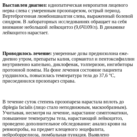
Выставлен диагноз:
идио­патическая невропатия лицевого
нерва слева с умеренным проз­опарезом, острый период.
Верте­брогенная люмбоишиалгия слева, выраженный болевой
синдром. В лабораторных исследованиях об­ращает на себя
внимание неболь­шой лейкоцитоз (9,6Ч109/л). В ди­намике
лейкоцитоз нарастает.
Проводилось лечение:
уме­ренные дозы преднизолона еже­
дневно утром, препараты калия, сормантол и пентоксифиллин
внутривенно капельно, дикло­фенак, толперизон, ингибиторы
протонной помпы. На фоне лече­ния состояние пациента
ухудши­лось, повысилась температура тела до 37,6 °С,
присоединился прозопарез справа.
В течение су­ток степень прозопареза нара­стала вплоть до
diplegia facialis (лицо стало неподвижным, ма­скообразным).
Учитывая, не­смотря на лечение, нарастание симптоматики,
повышение тем­пературы тела, нарастающий лейкоцитоз,
проведено допол­нительное обследование: ана­лиз крови на
ревмопробы, на предмет клещевого энцефалита,
нейроборрелиоза, люмбальная пункция. Выявлено