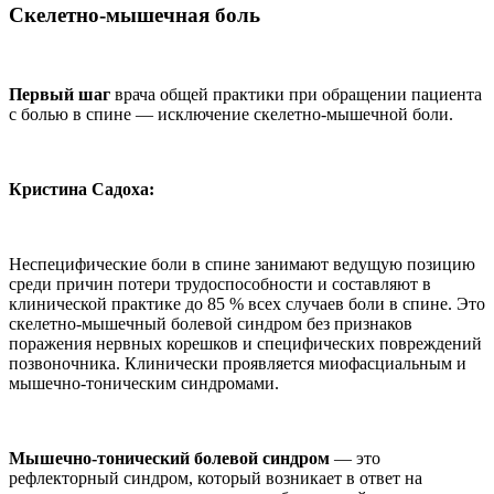
Скелетно-мышечная боль
Первый шаг
врача общей прак­тики при обращении пациента
с бо­лью в спине — исключение скелет­но-мышечной боли.
Кристина Садоха:
Неспецифические боли в спи­не занимают ведущую позицию
среди причин потери трудоспособности и со­ставляют в
клинической практике до 85 % всех случаев боли в спине. Это
ске­летно-мышечный болевой синдром без признаков
поражения нервных корешков и специфических повре­ждений
позвоночника. Клинически проявляется миофасциальным и
мы­шечно-тоническим синдромами.
Мышечно-тонический болевой синдром
— это
рефлекторный син­дром, который возникает в ответ на