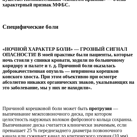
характерный признак МФБС.
Специфические боли
«НОЧНОЙ ХАРАКТЕР БОЛИ» — ГРОЗНЫЙ СИГНАЛ
ОПАСНО­СТИ! В моей практике были пациенты, которые
ночь сто­яли у спинки кровати, ходили по больничному
коридору и палате и т. д. Причиной боли оказалась
доброкачественная опухоль — невринома кореш­ков
конского хвоста. При этом объективно при осмотре
абсолютно никаких органиче­ских знаков, указывающих на
это заболевание, мы у них не находили».
Причиной корешковой боли может быть
протру­зия
—
выпячивание меж­позвоночного диска, при котором
целостность наруж­ных волокон фиброзного кольца сохранна.
Выпячива­ние диска считается кли­нически значимым, если
превышает 25 % переднезад­него диаметра позвоночно­го
канала или суживает ка­нал до критического уровня (10 мм).