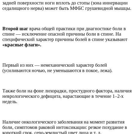
задней поверхности ноги вплоть до стопы (зона иннерва­ции
седалищного нерва) может быть МФБС грушевидной мышцы.
Второй шаг
врача общей практики при диагностике боли в
спине — исключе­ние опасной причины боли в спине. На
специфический характер причины болей в спине указывают
«красные флаги».
Первый из них — не­механический характер бо­лей
(усиливаются ночью, не уменьшаются в покое, лежа).
Также боли на фоне ли­хорадки, простудного факто­ра, наличия
неврологическо­го дефицита, нарастающие в течение 1–2-х
недель.
Наличие онкологиче­ского заболевания на мо­мент развития
боли, симпто­мов раковой интоксикации: резкое похудание в
корот­кий срок, серо-землистый цвет лица и т. д.