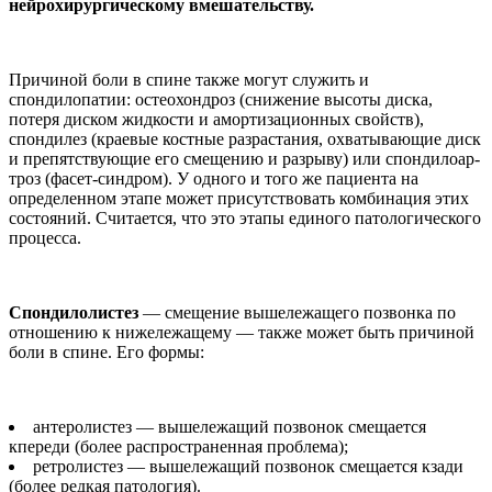
нейро­хирургическому вме­шательству.
Причиной боли в спи­не также могут служить и
спондилопатии: остеохон­дроз (снижение высоты ди­ска,
потеря диском жидко­сти и амортизационных свойств),
спондилез (крае­вые костные разрастания, охватывающие диск
и пре­пятствующие его смещению и разрыву) или спондилоар­
троз (фасет-синдром). У од­ного и того же пациента на
определенном этапе может присутствовать комбина­ция этих
состояний. Счита­ется, что это этапы единого патологического
процесса.
Спондилолистез
— сме­щение вышележащего по­звонка по
отношению к нижележащему — также мо­жет быть причиной
боли в спине. Его формы:
антеролистез — выше­лежащий позвонок смеща­ется
кпереди (более распро­страненная проблема);
ретролистез — вышеле­жащий позвонок смещает­ся кзади
(более редкая па­тология).