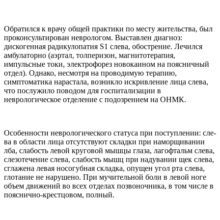
Обратился к врачу общей практики по месту жительства, был
проконсульти­рован неврологом. Выставлен диагноз:
дискогенная радику­лопатия S1 слева, обострение. Лечился
амбулаторно (аэртал, толперизон, магнитотерапия,
импульсные токи, электрофорез новокаином на поясничный
от­дел). Однако, несмотря на прово­димую терапию,
симптоматика нарастала, возникло искривле­ние лица слева,
что послужило поводом для госпитализации в
неврологическое отделение с по­дозрением на ОНМК.
Особенности неврологическо­го статуса при поступлении: сле­
ва в области лица отсутствуют складки при наморщивании
лба, слабость левой круговой мышцы глаза, лагофтальм слева,
слезоте­чение слева, слабость мышц при надувании щек слева,
сглажена левая носогубная складка, опущен угол рта слева,
глотание не нару­шено. При мучительной боли в ле­вой ноге
объем движений во всех отделах позвоночника, в том чи­сле в
пояснично-крестцовом, пол­ный.