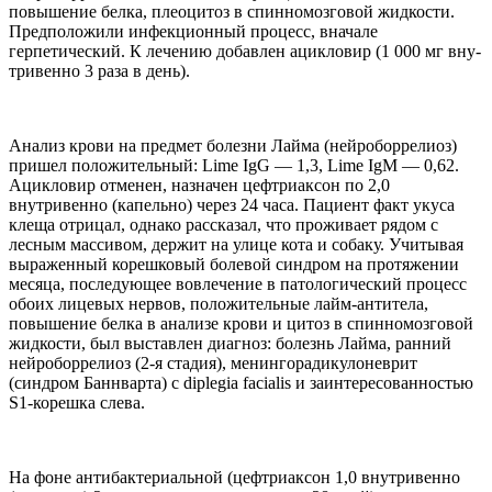
повышение белка, плеоцитоз в спинномоз­говой жидкости.
Предположили инфекционный процесс, внача­ле
герпетический. К лечению до­бавлен ацикловир (1 000 мг вну­
тривенно 3 раза в день).
Анализ крови на предмет бо­лезни Лайма (нейроборрелиоз)
пришел положительный: Lime IgG — 1,3, Lime IgM — 0,62.
Аци­кловир отменен, назначен цеф­триаксон по 2,0
внутривенно (капельно) через 24 часа. Паци­ент факт укуса
клеща отрицал, однако рассказал, что прожи­вает рядом с
лесным массивом, держит на улице кота и собаку. Учитывая
выраженный кореш­ковый болевой синдром на про­тяжении
месяца, последующее вовлечение в патологический процесс
обоих лицевых нервов, положительные лайм-антите­ла,
повышение белка в анали­зе крови и цитоз в спинномоз­говой
жидкости, был выставлен диагноз: болезнь Лайма, ранний
нейроборрелиоз (2-я стадия), ме­нингорадикулоневрит
(синдром Баннварта) с diplegia facialis и заинтересованностью
S1-кореш­ка слева.
На фоне антибактериальной (цефтриаксон 1,0 внутривен­но