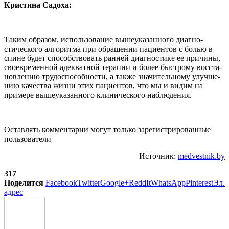
Кристина Садоха:
Таким образом, использо­вание вышеуказанного диагно­
стического алгоритма при об­ращении пациентов с болью в
спине будет способствовать ран­ней диагностике ее причины,
своевременной адекватной те­рапии и более быстрому восста­
новлению трудоспособности, а также значительному улучше­
нию качества жизни этих па­циентов, что мы и видим на
примере вышеуказанного кли­нического наблюдения.
Оставлять комментарии могут только зарегистрированные
пользователи
Источник:
medvestnik.by
317
Поделится
Facebook
Twitter
Google+
ReddIt
WhatsApp
Pinterest
Эл.
адрес