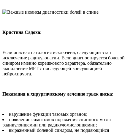
Кристина Садоха:
Если опасная патоло­гия исключена, следующий этап —
исключение радику­лопатии. Если диагностиру­ется болевой
синдром имен­но корешкового характера, обязательно
выполнение МРТ с последующей консуль­тацией
нейрохирурга.
Показания к хирурги­ческому лечению грыж диска:
нарушение функции та­зовых органов;
появление симптомов поражения спинного моз­га —
радикулоишемии или радикуломиелоишемии;
выраженный болевой синдром, не поддающийся