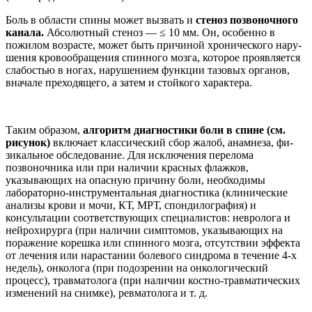
Боль в области спины мо­жет вызвать и
стеноз по­звоночного
канала.
Абсо­лютный стеноз — ≤ 10 мм. Он, особенно в
пожилом возрасте, может быть при­чиной хронического нару­
шения кровообращения спинного мозга, которое проявляется
слабостью в но­гах, нарушением функции тазовых органов,
вначале преходящего, а затем и стой­кого характера.
Таким образом,
алго­ритм диагностики боли в спине (см.
рисунок)
включает классический сбор жалоб, анамнеза, фи­
зикальное обследование. Для исключения перелома
позвоночника или при на­личии красных флажков,
указывающих на опасную причину боли, необходи­мы
лабораторно-инструмен­тальная диагностика (кли­нические
анализы крови и мочи, КТ, МРТ, спондилогра­фия) и
консультации соот­ветствующих специалистов: невролога и
нейрохирурга (при наличии симптомов, указывающих на
поражение корешка или спинного моз­га, отсутствии эффекта
от лечения или нарастании бо­левого синдрома в течение 4-х
недель), онколога (при подозрении на онкологиче­ский
процесс), травматолога (при наличии костно-трав­матических
изменений на снимке), ревматолога и т. д.