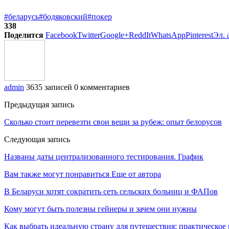
#беларусь
#бодяковский
#покер
338
Поделится
Facebook
Twitter
Google+
ReddIt
WhatsApp
Pinterest
Эл. 
admin
3635 записей
0 комментариев
Предыдущая запись
Сколько стоит перевезти свои вещи за рубеж: опыт белорусов
Следующая запись
Названы даты централизованного тестирования. График
Вам также могут понравиться
Еще от автора
В Беларуси хотят сократить сеть сельских больниц и ФАПов
Кому могут быть полезны гейнеры и зачем они нужны
Как выбрать идеальную страну для путешествия: практическое