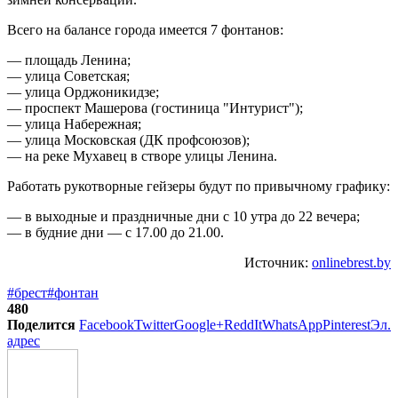
Всего на балансе города имеется 7 фонтанов:
— площадь Ленина;
— улица Советская;
— улица Орджоникидзе;
— проспект Машерова (гостиница "Интурист");
— улица Набережная;
— улица Московская (ДК профсоюзов);
— на реке Мухавец в створе улицы Ленина.
Работать рукотворные гейзеры будут по привычному графику:
— в выходные и праздничные дни с 10 утра до 22 вечера;
— в будние дни — с 17.00 до 21.00.
Источник:
onlinebrest.by
#брест
#фонтан
480
Поделится
Facebook
Twitter
Google+
ReddIt
WhatsApp
Pinterest
Эл.
адрес