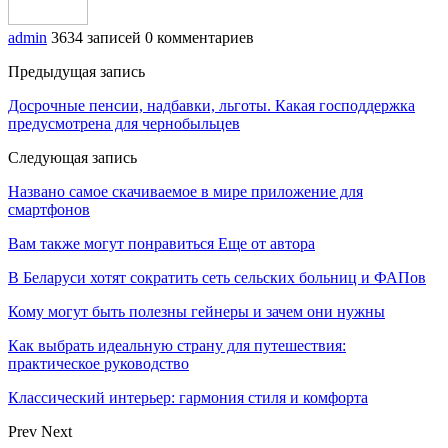
admin
3634 записей
0 комментариев
Предыдущая запись
Досрочные пенсии, надбавки, льготы. Какая господдержка
предусмотрена для чернобыльцев
Следующая запись
Названо самое скачиваемое в мире приложение для
смартфонов
Вам также могут понравиться
Еще от автора
В Беларуси хотят сократить сеть сельских больниц и ФАПов
Кому могут быть полезны гейнеры и зачем они нужны
Как выбрать идеальную страну для путешествия:
практическое руководство
Классический интерьер: гармония стиля и комфорта
Prev
Next