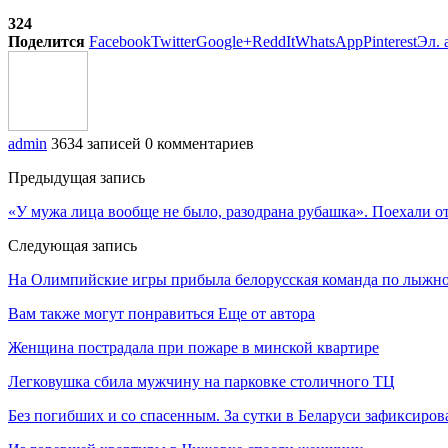
324
Поделится
Facebook
Twitter
Google+
ReddIt
WhatsApp
Pinterest
Эл. 
admin
3634 записей
0 комментариев
Предыдущая запись
«У мужа лица вообще не было, разодрана рубашка». Поехали о
Следующая запись
На Олимпийские игры прибыла белорусская команда по лыжно
Вам также могут понравиться
Еще от автора
Женщина пострадала при пожаре в минской квартире
Легковушка сбила мужчину на парковке столичного ТЦ
Без погибших и со спасенным. За сутки в Беларуси зафиксиров