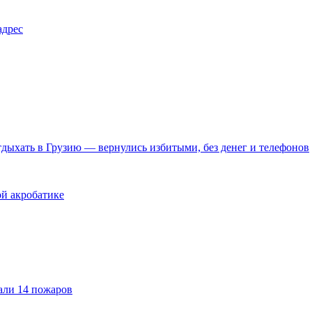
адрес
тдыхать в Грузию — вернулись избитыми, без денег и телефонов
й акробатике
али 14 пожаров