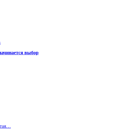
в
 начинается выбор
отая…