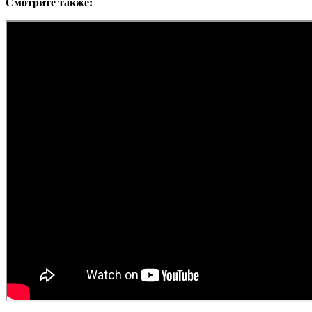
Смотрите
также
: