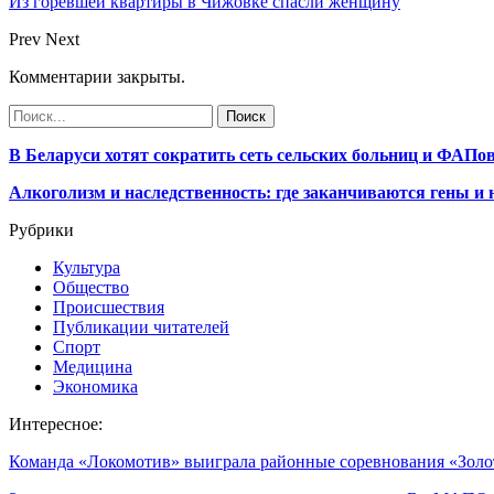
Из горевшей квартиры в Чижовке спасли женщину
Prev
Next
Комментарии закрыты.
В Беларуси хотят сократить сеть сельских больниц и ФАПо
Алкоголизм и наследственность: где заканчиваются гены и
Рубрики
Культура
Общество
Происшествия
Публикации читателей
Спорт
Медицина
Экономика
Интересное:
Команда «Локомотив» выиграла районные соревнования «Зол