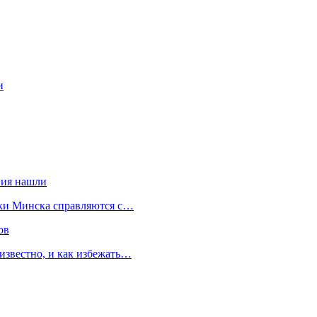
и
ния нашли
ики Минска справляются с…
ов
известно, и как избежать…