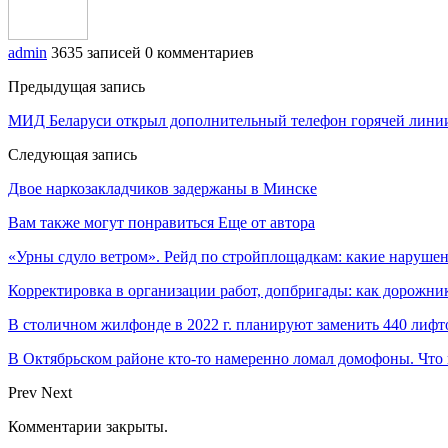
admin
3635 записей
0 комментариев
Предыдущая запись
МИД Беларуси открыл дополнительный телефон горячей лини
Следующая запись
Двое наркозакладчиков задержаны в Минске
Вам также могут понравиться
Еще от автора
«Урны сдуло ветром». Рейд по стройплощадкам: какие наруше
Корректировка в организации работ, допбригады: как дорожн
В столичном жилфонде в 2022 г. планируют заменить 440 лифт
В Октябрьском районе кто-то намеренно ломал домофоны. Что 
Prev
Next
Комментарии закрыты.