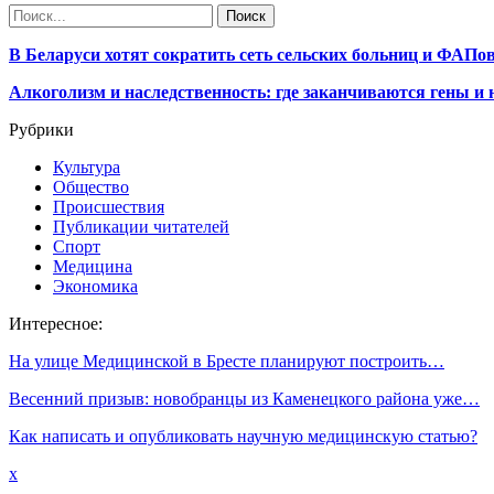
В Беларуси хотят сократить сеть сельских больниц и ФАПо
Алкоголизм и наследственность: где заканчиваются гены и
Рубрики
Культура
Общество
Происшествия
Публикации читателей
Спорт
Медицина
Экономика
Интересное:
На улице Медицинской в Бресте планируют построить…
Весенний призыв: новобранцы из Каменецкого района уже…
Как написать и опубликовать научную медицинскую статью?
x