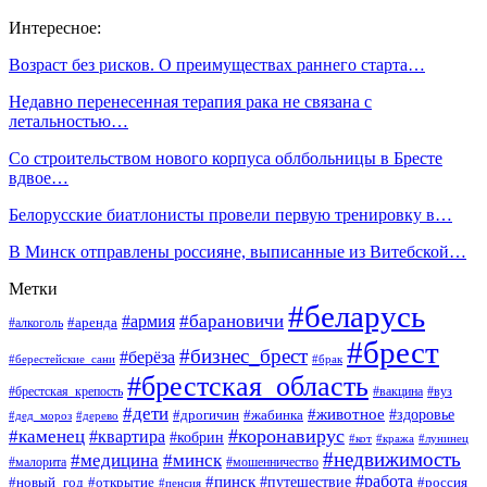
Интересное:
Возраст без рисков. О преимуществах раннего старта…
Недавно перенесенная терапия рака не связана с
летальностью…
Со строительством нового корпуса облбольницы в Бресте
вдвое…
Белорусские биатлонисты провели первую тренировку в…
В Минск отправлены россияне, выписанные из Витебской…
Метки
#беларусь
#барановичи
#армия
#аренда
#алкоголь
#брест
#бизнес_брест
#берёза
#берестейские_сани
#брак
#брестская_область
#брестская_крепость
#вакцина
#вуз
#дети
#животное
#здоровье
#дрогичин
#жабинка
#дед_мороз
#дерево
#коронавирус
#каменец
#квартира
#кобрин
#кот
#кража
#лунинец
#недвижимость
#медицина
#минск
#мошенничество
#малорита
#пинск
#работа
#путешествие
#россия
#новый_год
#открытие
#пенсия