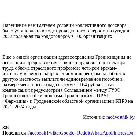
Нарушение нанимателем условий коллективного договора
было установлено в ходе проведенного в первом полугодии
2022 года анализа колдоговоров в 106 организациях.
Еще в одной организации здравоохранения Гродненщины на
основании представления главного правового инспектора
труда обкома отраслевого профсоюза четырем врачам-
интернам в связи с направлением и переездом на работу в
другую местность выплатили единовременное пособие в
размере месячного оклада в сумме 1 164 рубля. Такая
компенсация предусмотрена Соглашением между ГУЗО
Гродненского облисполкома, Гродненским ТПРУП
«Фармация» и Гродненской областной организацией БПРЗ на
2021–2024 годы.
Источник:
medvestnik.by
326
Поделится
Facebook
Twitter
Google+
ReddIt
WhatsApp
Pinterest
Эл.