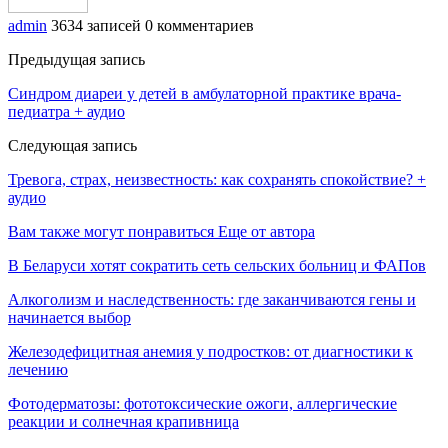
admin
3634 записей
0 комментариев
Предыдущая запись
Синдром диареи у детей в амбулаторной практике врача-
педиатра + аудио
Следующая запись
Тревога, страх, неизвестность: как сохранять спокойствие? +
аудио
Вам также могут понравиться
Еще от автора
В Беларуси хотят сократить сеть сельских больниц и ФАПов
Алкоголизм и наследственность: где заканчиваются гены и
начинается выбор
Железодефицитная анемия у подростков: от диагностики к
лечению
Фотодерматозы: фототоксические ожоги, аллергические
реакции и солнечная крапивница