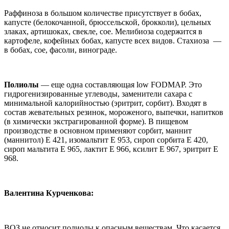
Раффиноза в большом количестве присутствует в бобах,
капусте (белокочанной, брюссельской, брокколи), цельных
злаках, артишоках, свекле, сое. Мелибиоза содержится в
картофеле, кофейных бобах, капусте всех видов. Стахиоза —
в бобах, сое, фасоли, винограде.
Полиолы
— еще одна составляющая low FODMAP. Это
гидрогенизированные углеводы, заменители сахара с
минимальной калорийностью (эритрит, сорбит). Входят в
состав жевательных резинок, мороженого, выпечки, напитков
(в химически экстрагированной форме). В пищевом
производстве в основном применяют сорбит, маннит
(маннитол) Е 421, изомальтит Е 953, сироп сорбита Е 420,
сироп мальтита Е 965, лактит Е 966, ксилит Е 967, эритрит Е
968.
Валентина Курченкова
:
ВОЗ не относит полиолы к опасным веществам. Что касается