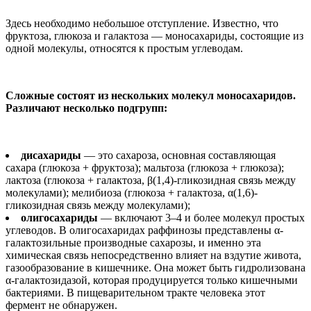
Здесь необходимо небольшое отступление. Известно, что
фруктоза, глюкоза и галактоза — моносахариды, состоящие из
одной молекулы, относятся к простым углеводам.
Сложные состоят из нескольких молекул моносахаридов.
Различают несколько подгрупп:
дисахариды
— это сахароза, основная составляющая
сахара (глюкоза + фруктоза); мальтоза (глюкоза + глюкоза);
лактоза (глюкоза + галактоза, β(1,4)-гликозидная связь между
молекулами); мелибиоза (глюкоза + галактоза, α(1,6)-
гликозидная связь между молекулами);
олигосахариды
— включают 3–4 и более молекул простых
углеводов. В олигосахаридах раффинозы представлены α-
галактозильные производные сахарозы, и именно эта
химическая связь непосредственно влияет на вздутие живота,
газообразование в кишечнике. Она может быть гидролизована
α-галактозидазой, которая продуцируется только кишечными
бактериями. В пищеварительном тракте человека этот
фермент не обнаружен.