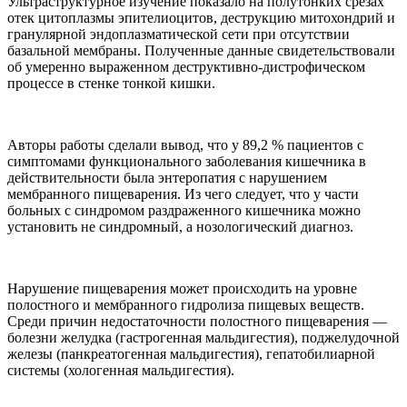
Ультраструктурное изучение показало на полутонких срезах
отек цитоплазмы эпителиоцитов, деструкцию митохондрий и
гранулярной эндоплазматической сети при отсутствии
базальной мембраны. Полученные данные свидетельствовали
об умеренно выраженном деструктивно-дистрофическом
процессе в стенке тонкой кишки.
Авторы работы сделали вывод, что у 89,2 % пациентов с
симптомами функционального заболевания кишечника в
действительности была энтеропатия с нарушением
мембранного пищеварения. Из чего следует, что у части
больных с синдромом раздраженного кишечника можно
установить не синдромный, а нозологический диагноз.
Нарушение пищеварения может происходить на уровне
полостного и мембранного гидролиза пищевых веществ.
Среди причин недостаточности полостного пищеварения —
болезни желудка (гастрогенная мальдигестия), поджелудочной
железы (панкреатогенная мальдигестия), гепатобилиарной
системы (хологенная мальдигестия).