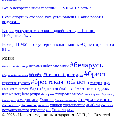
Все о лекарственной терапии COVID-19. Часть 2
Семь опорных столбов уже установлены. Какие работы
ведутся…
В прокуратуре рассказали подробности ДТП на пр.
Победителей,…
Ректор ГГМУ — о бустерной вакцинации: «Ориентироваться
на…
Метки
#беларусь
#барановичи
#армия
#аренда
#алкоголь
#брест
#бизнес_брест
#берёза
#берестейские_сани
#брак
#брестская_область
#брестская_крепость
#вакцина
#вуз
#дети
#животное
#здоровье
#дрогичин
#жабинка
#дед_мороз
#дерево
#коронавирус
#каменец
#квартира
#кобрин
#кот
#кража
#лунинец
#недвижимость
#медицина
#минск
#мошенничество
#малорита
#пинск
#работа
#путешествие
#россия
#новый_год
#открытие
#пенсия
#школа
#строительство
#украина
#цт
#ёлка
© 2026 - Новости медицины и здоровья. All Rights Reserved.