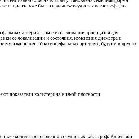
ее потенциально опасные. Если установлена семейная форма
езе пациента уже была сердечно-сосудистая катастрофа, то
альных артерий. Такое исследование проводится для
нки ее локализации и состояния, изменения диаметра и
иеся изменения в брахиоцефальных артериях, будут и в других
еют показатели холестерина низкой плотности.
 ниже количество сердечно-сосудистых катастроф. Ключевой