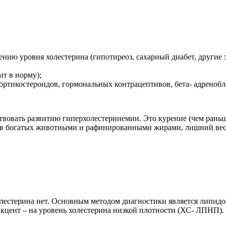
ению уровня холестерина (гипотиреоз, сахарный диабет, други
ит в норму);
ортикостероидов, гормональных контрацептивов, бета- адренобл
ствовать развитию гиперхолестеринемии. Это курение (чем раньш
ов богатых животными и рафинированными жирами, лишний вес 
естерина нет. Основным методом диагностики является липидог
кцент – на уровень холестерина низкой плотности (ХС- ЛПНП).