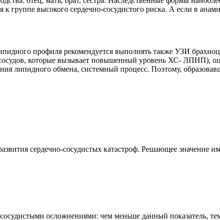
дства: отец, мать, брат, сестра. Наследственные формы наибол
 к группе высокого сердечно-сосудистого риска. А если в анамн
идного профиля рекомендуется выполнять также УЗИ брахиоцеф
сосудов, которые вызывает повышенный уровень ХС- ЛПНП), оце
ения липидного обмена, системный процесс. Поэтому, образовавш
азвития сердечно-сосудистых катастроф. Решающее значение им
сосудистыми осложнениями: чем меньше данный показатель, тем