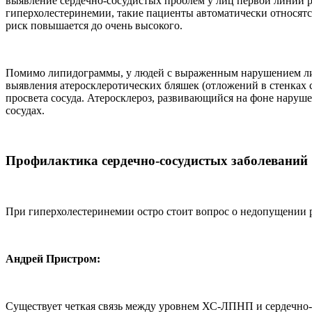
выявление сердечно-сосудистых проблем у лиц первой линии ро
гиперхолестеринемии, такие пациенты автоматически относятся
риск повышается до очень высокого.
Помимо липидограммы, у людей с выраженным нарушением лип
выявления атеросклеротических бляшек (отложений в стенках 
просвета сосуда. Атеросклероз, развивающийся на фоне наруш
сосудах.
Профилактика сердечно-сосудистых заболеваний
При гиперхолестеринемии остро стоит вопрос о недопущении р
Андрей Пристром:
Существует четкая связь между уровнем ХС-ЛПНП и сердечно-