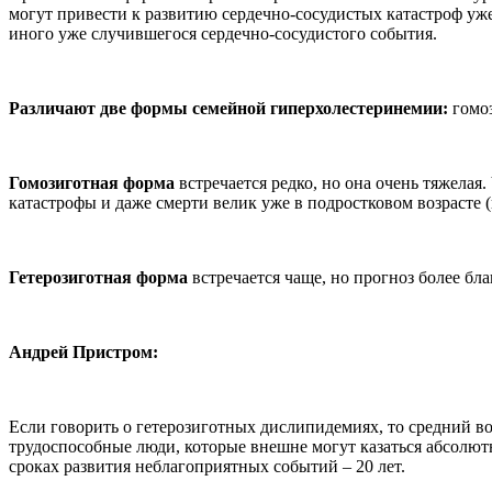
могут привести к развитию сердечно-сосудистых катастроф уже
иного уже случившегося сердечно-сосудистого события.
Различают две формы семейной гиперхолестеринемии:
гомо
Гомозиготная форма
встречается редко, но она очень тяжелая
катастрофы и даже смерти велик уже в подростковом возрасте (в
Гетерозиготная форма
встречается чаще, но прогноз более б
Андрей Пристром:
Если говорить о гетерозиготных дислипидемиях, то средний воз
трудоспособные люди, которые внешне могут казаться абсолютн
сроках развития неблагоприятных событий – 20 лет.