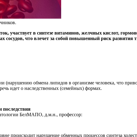
чников.
ок, участвует в синтезе витаминов, желчных кислот, гормоно
ах сосудов, что влечет за собой повышенный риск развития 
и (нарушению обмена липидов в организме человека, что приво
речь идет о наследственных (семейных) формах.
атологии БелМАПО, д.м.н., профессор:
овне происходит нарушение обменных процессов синтеза холест