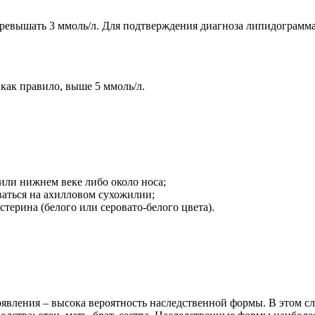
превышать 3 ммоль/л. Для подтверждения диагноза липидограмма
как правило, выше 5 ммоль/л.
или нижнем веке либо около носа;
ваться на ахилловом сухожилии;
стерина (белого или серовато-белого цвета).
вления – высока вероятность наследственной формы. В этом слу