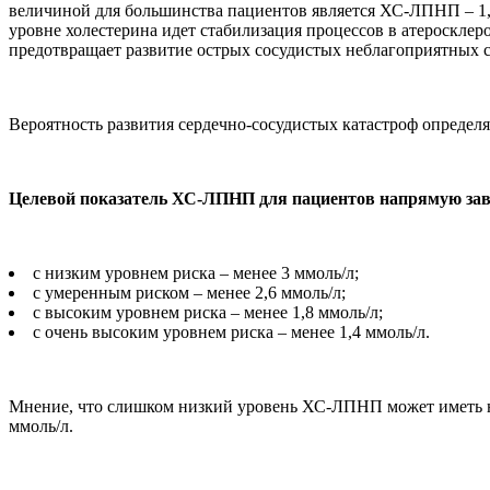
величиной для большинства пациентов является ХС-ЛПНП – 1,4
уровне холестерина идет стабилизация процессов в атеросклеро
предотвращает развитие острых сосудистых неблагоприятных 
Вероятность развития сердечно-сосудистых катастроф определя
Целевой показатель ХС-ЛПНП для пациентов напрямую зави
с низким уровнем риска – менее 3 ммоль/л;
с умеренным риском – менее 2,6 ммоль/л;
с высоким уровнем риска – менее 1,8 ммоль/л;
с очень высоким уровнем риска – менее 1,4 ммоль/л.
Мнение, что слишком низкий уровень ХС-ЛПНП может иметь не
ммоль/л.