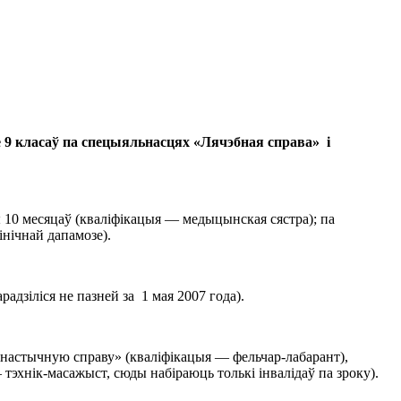
9 класаў па спецыяльнасцях «Лячэбная справа» і
 10 месяцаў (кваліфікацыя — медыцынская сястра); па
нічнай дапамозе).
адзіліся не пазней за 1 мая 2007 года).
настычную справу» (кваліфікацыя — фельчар-лабарант),
тэхнік-масажыст, сюды набіраюць толькі інвалідаў па зроку).