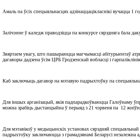
Амаль па ўсіх спецыяльнасцях адзінаццацікласнікі вучацца 1 го
Залічэнне ў каледж праводзіцца па конкурсе сярэдняга бала дак
Звяртаем увагу, што пашыраюцца магчымасці абітурыентаў ат
дагаворы дадзена ўсім ЦРБ Гродзенскай вобласці і гарпалікліні
Каб заключыць дагавор на мэтавую падрыхтоўку па спецыяльнасц
Для іншых арганізацый, якія падпарадкоўваюцца Галоўнаму ўп
можна зрабіць дыстанцыйна ў перыяд з 21 чэрвеня па 12 жніўн
Для мэтавікоў у медыцынскіх установах сярэдняй спецыяльнай
падрыхтоўку заключаюцца з грамадзянамі Беларусі незалежна ад