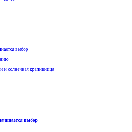
инается выбор
ению
ии и солнечная крапивница
в
 начинается выбор