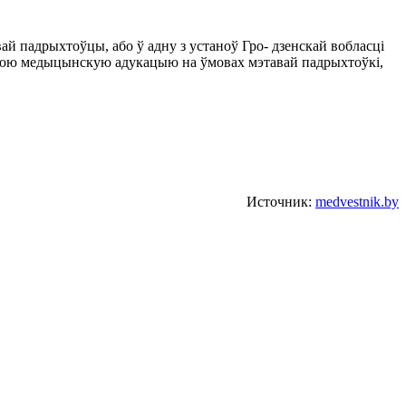
ай падрыхтоўцы, або ў адну з устаноў Гро- дзенскай вобласці
эднюю медыцынскую адукацыю на ўмовах мэтавай падрыхтоўкі,
Источник:
medvestnik.by