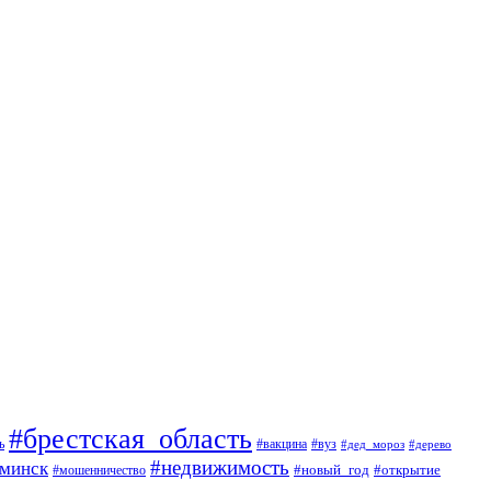
#брестская_область
ь
#вакцина
#вуз
#дед_мороз
#дерево
#недвижимость
минск
#мошенничество
#новый_год
#открытие