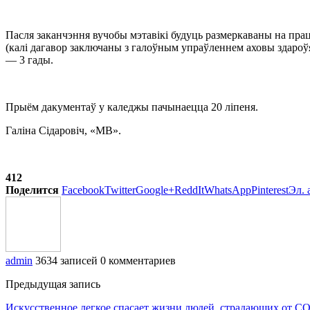
Пасля заканчэння вучобы мэтавікі будуць размеркаваны на працу
(калі дагавор заключаны з галоўным упраўленнем аховы здароў
— 3 гады.
Прыём дакументаў у каледжы пачынаецца 20 ліпеня.
Галіна Сідаровіч, «МВ».
412
Поделится
Facebook
Twitter
Google+
ReddIt
WhatsApp
Pinterest
Эл. 
admin
3634 записей
0 комментариев
Предыдущая запись
Искусственное легкое спасает жизни людей, страдающих от C