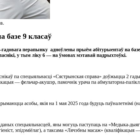
в.
а базе 9 класаў
гадовага перапынку адноўлены прыём абітурыентаў на базе 
аснікі, у тым ліку 6 — на ўмовах мэтавай падрыхтоўкі.
аснікаў па спецыяльнасці «Сястрынская справа» доўжыцца 2 гады
кацыя — фельчар-акушэр, памочнік урача па абмулаторна-паліклі
маюцца асобы, якія на 1 мая 2025 года будуць паўналетнімі (нар
аданых спецыяльнасцей, яны могуць паступаць на «Медыка-дыяг
ніст, эпідэміёлаг), а таксама «Лячэбны масаж» (кваліфікацыя — 