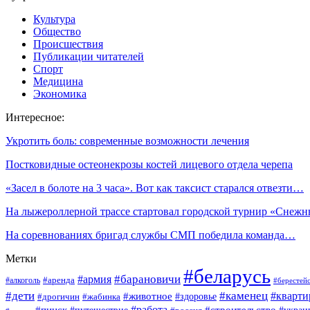
Культура
Общество
Происшествия
Публикации читателей
Спорт
Медицина
Экономика
Интересное:
Укротить боль: современные возможности лечения
Постковидные остеонекрозы костей лицевого отдела черепа
«Засел в болоте на 3 часа». Вот как таксист старался отвезти…
На лыжероллерной трассе стартовал городской турнир «Сне
На соревнованиях бригад службы СМП победила команда…
Метки
#беларусь
#барановичи
#армия
#аренда
#алкоголь
#берестей
#дети
#каменец
#кварти
#животное
#здоровье
#дрогичин
#жабинка
#пинск
#работа
#строительство
#путешествие