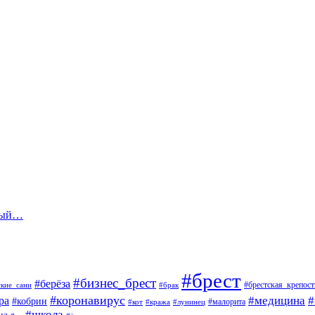
жный…
#брест
#бизнес_брест
#берёза
#брестская_крепост
ские_сани
#брак
#коронавирус
#медицина
#
ра
#кобрин
#малорита
#кот
#кража
#лунинец
#школа