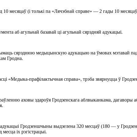
д 10 месяцаў (і толькі па «Лячэбнай справе» — 2 гады 10 месяцаў
умента аб агульнай базавай ці агульнай сярэдняй адукацыi.
рымаць сярэднюю медыцынскую адукацыю на ўмовах мэтавай падр
кам Гродна.
і «Медыка-прафілактычная справа», трэба звярнуцца ў Гродзенскі
раўленню аховы здароўя Гродзенскага аблвыканкама, дагаворы а
я.
 адукацыі Гродзеншчыны выдзелена 320 месцаў (180 — у Гродзен
 месца іх рэгістрацыі.