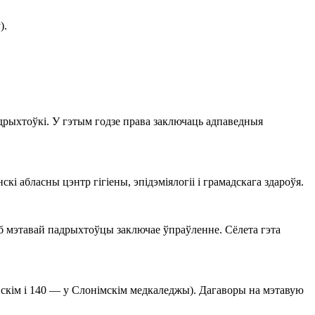
).
ыхтоўкі. У гэтым годзе права заключаць адпаведныя
 абласны цэнтр гігіены, эпідэміялогіі і грамадскага здароўя.
б мэтавай падрыхтоўцы заключае ўпраўленне. Сёлета гэта
скім і 140 — у Слонімскім медкаледжы). Дагаворы на мэтавую