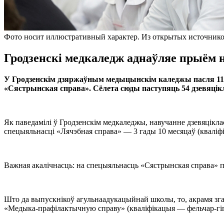
Фото носит иллюстративный характер. Из открытых источнико
Гродзенскі медкаледж аднаўляе прыём н
У Гродзенскім дзяржаўным медыцынскім каледжы пасля 11-
«Сястрынская справа». Сёлета сюды паступяць 54 дзевяцікл
Як паведамілі ў Гродзенскім медкаледжы, навучанне дзевяцікл
спецыяльнасці «Лячэбная справа» — 3 гады 10 месяцаў (кваліфі
Важная акалічнасць: на спецыяльнасць «Сястрынская справа» пры
Што да выпускнікоў агульнаадукацыйнай школы, то, акрамя зг
«Медыка-прафілактычную справу» (кваліфікацыя — фельчар-гігіе