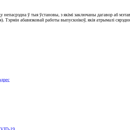
 непасрэдна ў тыя ўстановы, з якімі заключаны дагавор аб мэтав
я). Тэрмін абавязковай работы выпускнікоў, якія атрымалі сяр
адрес
OVID-19