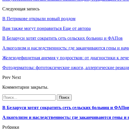
Следующая запись
В Петрикове открыли новый роддом
Вам также могут понравиться
Еще от автора
В Беларуси хотят сократить сеть сельских больниц и ФАПов
Алкоголизм и наследственность: где заканчиваются гены и нач
Железодефицитная анемия у подростков: от диагностики к леч
Фотодерматозы: фототоксические ожоги, аллергические реакц
Prev
Next
Комментарии закрыты.
В Беларуси хотят сократить сеть сельских больниц и ФАПо
Алкоголизм и наследственность: где заканчиваются гены и
Рубрики