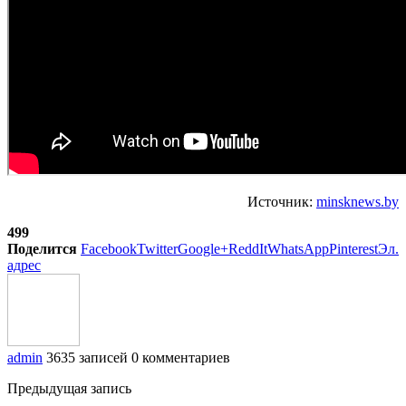
Источник:
minsknews.by
499
Поделится
Facebook
Twitter
Google+
ReddIt
WhatsApp
Pinterest
Эл.
адрес
admin
3635 записей
0 комментариев
Предыдущая запись