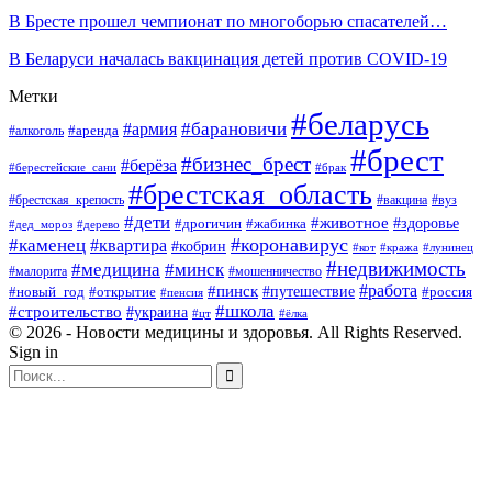
В Бресте прошел чемпионат по многоборью спасателей…
В Беларуси началась вакцинация детей против COVID-19
Метки
#беларусь
#барановичи
#армия
#аренда
#алкоголь
#брест
#бизнес_брест
#берёза
#берестейские_сани
#брак
#брестская_область
#брестская_крепость
#вакцина
#вуз
#дети
#животное
#здоровье
#дрогичин
#жабинка
#дед_мороз
#дерево
#коронавирус
#каменец
#квартира
#кобрин
#кот
#кража
#лунинец
#недвижимость
#медицина
#минск
#мошенничество
#малорита
#пинск
#работа
#путешествие
#россия
#новый_год
#открытие
#пенсия
#школа
#строительство
#украина
#цт
#ёлка
© 2026 - Новости медицины и здоровья. All Rights Reserved.
Sign in