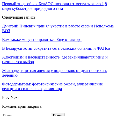
Первый энергоблок БелАЭС позволил заместить около 1,8
млрд кубометров природного газа
Следующая запись
Дмитрий Пиневич принял участие в работе сессии Исполкома
ВОЗ
Вам также могут понравиться
Еще от автора
В Беларуси хотят сократить сеть сельских больниц и ФАПов
Алкоголизм и наследственность: где заканчиваются гены и
начинается выбор
Железодефицитная анемия у подростков: от диагностики к
лечению
Фотодерматозы: фототоксические ожоги, аллергические
реакции и солнечная крапивница
Prev
Next
Комментарии закрыты.