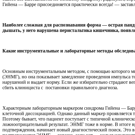
Гийена — Барре присоединяется практически всегда! — застав
Наиболее сложная для распознавания форма — острая пандиз
дышать, у него нарушена перистальтика кишечника, появля
Какие инструментальные и лабораторные методы обследова
Основным инструментальным методом, с помощью которого мы
(ЭНМГ), но она показывает замедление проведения импульса т
нарушений и выдает норму. Если же избирательно страдают ве
сбить клинициста с постановки правильного диагноза.
Характерным лабораторным маркером синдрома Гийена — Барре
клеточной диссоциацией. Однако данный маркер проявляется то
Поэтому бывает, что пациент поступает с типичной клиничес
ложноотрицательный результат. ЭНМГ тоже в норме. В итоге 
подтверждения, начинает новый диагностический поиск. Это в