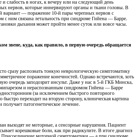
 и слабость в ногах, к вечеру или на следующий день
пных нервов, которые иннервируют органы и ткани головы. В
ный вариант — поражение 10-й пары черепных нервов с
м с ним связана летальность при синдроме Гийена — Барре.
тановки дыхания может пройти менее суток или вовсе часы.
м звене, куда, как правило, в первую очередь обращается
осто сразу распознать тонкую неврологическую симптоматику
мметричное поражение конечностей. Однако встречаются, хоть
рвую очередь заподозрит инсульт. Даже у нас в 5-й ГКБ Минска,
гемипарезом и нераспознанным синдромом Гийена — Барре
я односторонним (за исключением быстрого повторного
о быстро переходит на вторую сторону, клиническая картина
и получает патогенетическое лечение.
лан выходят не моторные, а сенсорные нарушения. Пациент
сывает корешковые боли, как при радикулите. В итоге диагноз
р. Присоединение моторной симптоматики — а при синдроме