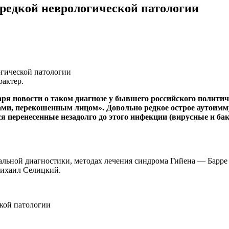
редкой неврологической патологии
актер.
аря новости о таком диагнозе у бывшего российского полити
ми, перекошенным лицом». Довольно редкое острое аутоимму
я перенесенные незадолго до этого инфекции (вирусные и ба
льной диагностики, методах лечения синдрома Гийена — Барре
Михаил Селицкий.