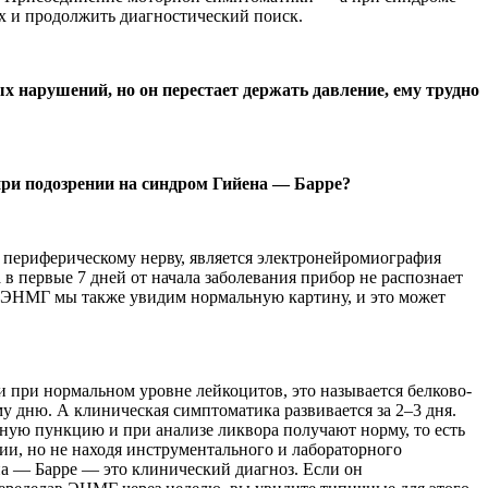
х и продолжить диагностический поиск.
х нарушений, но он перестает держать давление, ему трудно
при подозрении на синдром Гийена — Барре?
периферическому нерву, является электронейромиография
 первые 7 дней от начала заболевания прибор не распознает
на ЭНМГ мы также увидим нормальную картину, и это может
при нормальном уровне лейкоцитов, это называется белково-
у дню. А клиническая симптоматика развивается за 2–3 дня.
ную пункцию и при анализе ликвора получают норму, то есть
и, но не находя инструментального и лабораторного
а — Барре — это клинический диагноз. Если он