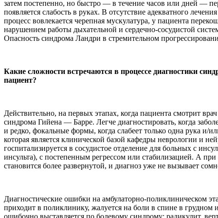
затем постепенно, но быстро — в течение часов или дней — пе
появляется слабость в руках. В отсутствие адекватного лече
процесс вовлекается черепная мускулатура, у пациента перекош
нарушением работы дыхательной и сердечно-сосудистой систем.
Опасность синдрома Ландри в стремительном прогрессировании
Какие сложности встречаются в процессе диагностики синдр
пациент?
Действительно, на первых этапах, когда пациента смотрит вр
синдрома Гийена — Барре. Легче диагностировать, когда забо
и редко, фокальные формы, когда слабеет только одна рука и/ил
которая является клинической базой кафедры неврологии и н
госпитализируется в сосудистое отделение для больных с инсу
инсульта), с постепенным регрессом или стабилизацией. А пр
становится более развернутой, и диагноз уже не вызывает сом
Диагностические ошибки на амбулаторно-поликлиническом этап
приходит в поликлинику, жалуется на боли в спине в грудном и
ошибочно выставляется по болевому синдрому: радикулит, ве