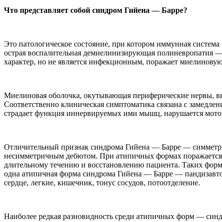
Что представляет собой синдром Гийена — Барре?
Это патологическое состояние, при котором иммунная система 
острая воспалительная демиелинизирующая полиневропатия — 
характер, но не является инфекционным, поражает миелинову
Миелиновая оболочка, окутывающая периферические нервы, вы
Соответственно клиническая симптоматика связана с замедле
страдает функция иннервируемых ими мышц, нарушается мотор
Отличительный признак синдрома
Гийена — Барре — симметричн
несимметричным дебютом. При атипичных формах поражается н
длительному течению и восстановлению пациента. Таких форм
одна атипичная форма синдрома Гийена — Барре — пандизавт
сердце, легкие, кишечник, тонус сосудов, потоотделение.
Наиболее редкая разновидность среди атипичных форм — синдр