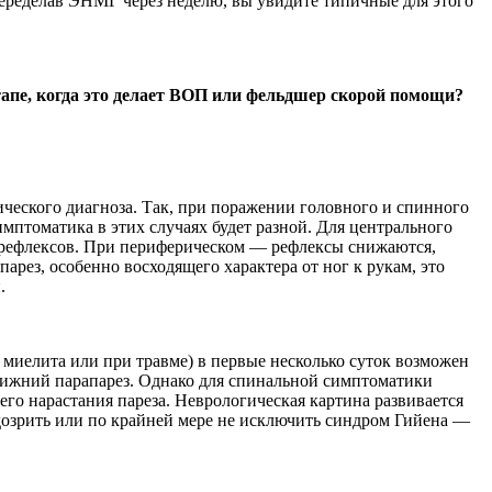
ределав ЭНМГ через неделю, вы увидите типичные для этого
тапе, когда это делает ВОП или фельдшер скорой помощи?
ического диагноза. Так, при поражении головного и спинного
мптоматика в этих случаях будет разной. Для центрального
 рефлексов. При периферическом — рефлексы снижаются,
ез, особенно восходящего характера от ног к рукам, это
.
 миелита или при травме) в первые несколько суток возможен
нижний парапарез. Однако для спинальной симптоматики
го нарастания пареза. Неврологическая картина развивается
дозрить или по крайней мере не исключить синдром Гийена —