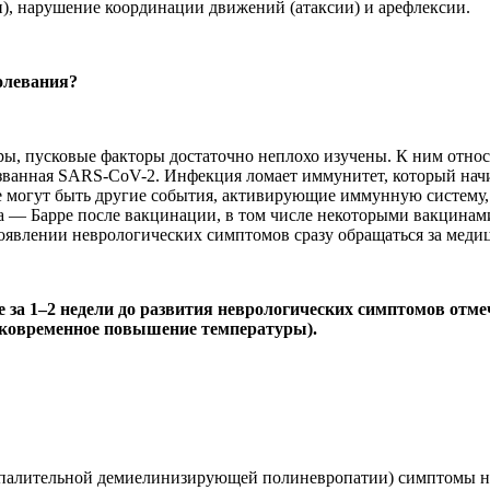
), нарушение координации движений (атаксии) и арефлексии.
болевания?
еры, пусковые факторы достаточно неплохо изучены. К ним отн
ызванная SARS-CoV-2. Инфекция ломает иммунитет, который нач
 могут быть другие события, активирующие иммунную систему, 
 — Барре после вакцинации, в том числе некоторыми вакцинам
оявлении неврологических симптомов сразу обращаться за мед
за 1–2 недели до развития неврологических симптомов отмеч
атковременное повышение температуры).
спалительной демиелинизирующей полиневропатии) симптомы на