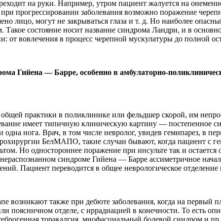
реходит на руки. Например, утром пациент жалуется на онемение
ния при прогрессировании заболевания возможно поражение чере
ено лицо, могут не закрываться глаза и т. д. Но наиболее опас
 Такое состояние носит название синдрома Ландри, и в основно
: от вовлечения в процесс черепной мускулатуры до полной ос
ома Гийена — Барре, особенно в амбулаторно-поликлиническо
ач общей практики в поликлинике или фельдшер скорой, им непр
левание имеет типичную клиническую картину — постепенное си
и одна нога. Врач, в том числе невролог, увидев гемипарез, в пе
ейрохирургии БелМАПО, такие случаи бывают, когда пациент с 
льтом. Но одностороннее поражение при инсульте так и остаетс
и нераспознанном синдроме Гийена — Барре ассиметричное начал
нений. Пациент переводится в общее неврологическое отделение 
е возникают также при дебюте заболевания, когда на первый п
ли поясничном отделе, с иррадиацией в конечности. То есть опи
ртеброгенная торакалгия, миофасциальный болевой синдром и п