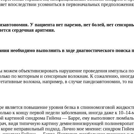
ляет впоследствии усомниться в первоначальных предположения
автономия. У пациента нет парезов, нет болей, нет сенсорны
ется сердечная аритмия.
ния необходимо выполнить в ходе диагностического поиска 
 можем объективизировать нарушение проведения импульса по 
олько по моторным и сенсорным волокнам. К сожалению, иногда в
гетативные волокна, например, в случае пандизавтономии, то 
 является повышение уровня белка в спинномозговой жидкости 
лько к концу первой недели заболевания, иногда даже к 10–14-м
кой картиной синдрома Гийена — Барре, ему выполняют люмбаль
врач, видя типичную картину демиелинизирующей полиневропати
 корне неправильный подход. Лично мое мнение: синдром Гийен