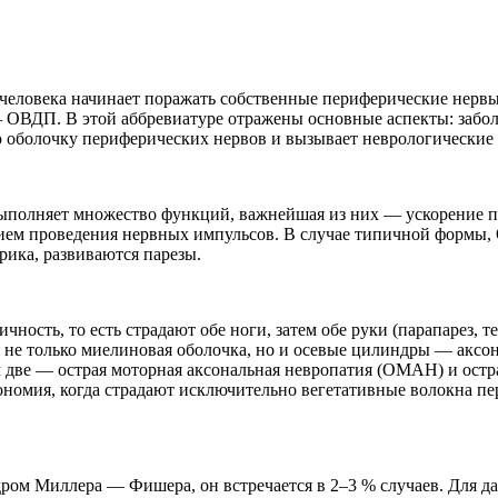
человека начинает поражать собственные периферические нервы.
ОВДП. В этой аббревиатуре отражены основные аспекты: заболе
ю оболочку периферических нервов и вызывает неврологические
полняет множество функций, важнейшая из них — ускорение пр
нием проведения нервных импульсов. В случае типичной формы,
ика, развиваются парезы.
ость, то есть страдают обе ноги, затем обе руки (парапарез, те
е только миелиновая оболочка, но и осевые цилиндры — аксоны
 две — острая моторная аксональная невропатия (ОМАН) и ост
ономия, когда страдают исключительно вегетативные волокна 
ом Миллера — Фишера, он встречается в 2–3 % случаев. Для да