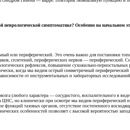
ь синдром Гийена — Барре. Повторив люмбальную пункцию и пе
ой неврологической симптоматике? Особенно на начальном э
льный или периферический. Это очень важно для постановки топ
ешков, сплетений, периферических нервов — периферический. Си
тологических рефлексов, повышение сухожильно-периостальных
чески, когда мы видим острый симметричный периферический пар
зависимости от инструментальных и лабораторных исследований
мозга (любого характера — сосудистого, воспалительного в виде
ла ЦНС, но клинически при осмотре мы видим периферический 
е функций тазовых органов, отсутствие постепенного восходяще
инических особенностей позволяет с высокой вероятностью запо