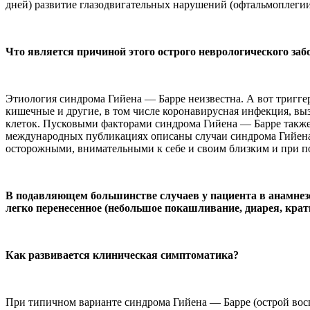
дней) развитие глазодвигательных нарушений (офтальмоплегии
Что является причиной этого острого неврологического за
Этиология синдрома Гийена — Барре неизвестна. А вот тригг
кишечные и другие, в том числе коронавирусная инфекция, в
клеток. Пусковыми факторами синдрома Гийена — Барре также
международных публикациях описаны случаи синдрома Гийена
осторожными, внимательными к себе и своим близким и при п
В подавляющем большинстве случаев у пациента в анамнезе 
легко перенесенное (небольшое покашливание, диарея, кр
Как развивается клиническая симптоматика?
При типичном варианте синдрома Гийена — Барре (острой во