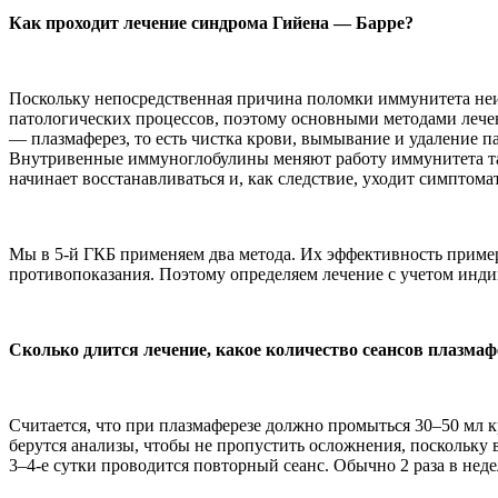
Как проходит лечение синдрома Гийена — Барре?
Поскольку непосредственная причина поломки иммунитета неиз
патологических процессов, поэтому основными методами лече
— плазмаферез, то есть чистка крови, вымывание и удаление
Внутривенные иммуноглобулины меняют работу иммунитета так
начинает восстанавливаться и, как следствие, уходит симптома
Мы в 5-й ГКБ применяем два метода. Их эффективность пример
противопоказания. Поэтому определяем лечение с учетом инд
Сколько длится лечение, какое количество сеансов плазма
Считается, что при плазмаферезе должно промыться 30–50 мл кр
берутся анализы, чтобы не пропустить осложнения, поскольку 
3–4-е сутки проводится повторный сеанс. Обычно 2 раза в неде