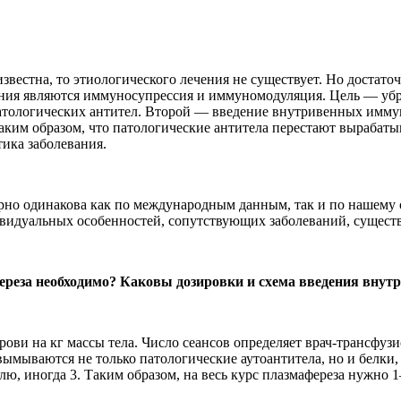
вестна, то этиологического лечения не существует. Но достато
ния являются иммуносупрессия и иммуномодуляция. Цель — убра
 патологических антител. Второй — введение внутривенных имму
им образом, что патологические антитела перестают вырабатыв
тика заболевания.
но одинакова как по международным данным, так и по нашему с
ивидуальных особенностей, сопутствующих заболеваний, сущес
фереза необходимо? Каковы дозировки и схема введения вну
ови на кг массы тела. Число сеансов определяет врач-трансфузио
вымываются не только патологические аутоантитела, но и белки,
лю, иногда 3. Таким образом, на весь курс плазмафереза нужно 