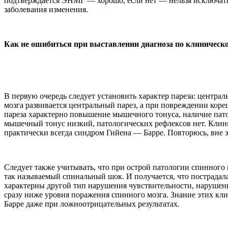
подтверждается ЭНМГ — хорошо, если нет — нельзя исключат
заболевания изменения.
Как не ошибиться при выставлении диагноза по клиническ
В первую очередь следует установить характер пареза: центра
мозга развивается центральный парез, а при повреждении кор
пареза характерно повышение мышечного тонуса, наличие па
мышечный тонус низкий, патологических рефлексов нет. Клини
практически всегда синдром Гийена — Барре. Повторюсь, вне 
Следует также учитывать, что при острой патологии спинного 
так называемый спинальный шок. И получается, что пострада
характерны другой тип нарушения чувствительности, нарушени
сразу ниже уровня поражения спинного мозга. Знание этих кл
Барре даже при ложноотрицательных результатах.