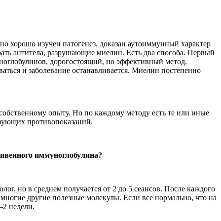
чно хорошо изучен патогенез, доказан аутоиммунный характер
ть антитела, разрушающие миелин. Есть два способа. Первый
ноглобулинов, дорогостоящий, но эффективный метод.
аться и заболевание останавливается. Миелин постепенно
обственному опыту. Но по каждому методу есть те или иные
твующих противопоказаний.
тривенного иммуноглобулина?
лог, но в среднем получается от 2 до 5 сеансов. После каждого
 многие другие полезные молекулы. Если все нормально, что на
1–2 недели.