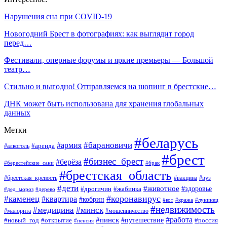
Нарушения сна при COVID-19
Новогодний Брест в фотографиях: как выглядит город
перед…
Фестивали, оперные форумы и яркие премьеры — Большой
театр…
Стильно и выгодно! Отправляемся на шопинг в брестские…
ДНК может быть использована для хранения глобальных
данных
Метки
#беларусь
#барановичи
#армия
#аренда
#алкоголь
#брест
#бизнес_брест
#берёза
#берестейские_сани
#брак
#брестская_область
#брестская_крепость
#вакцина
#вуз
#дети
#животное
#здоровье
#дрогичин
#жабинка
#дед_мороз
#дерево
#коронавирус
#каменец
#квартира
#кобрин
#кот
#кража
#лунинец
#недвижимость
#медицина
#минск
#мошенничество
#малорита
#пинск
#работа
#путешествие
#россия
#новый_год
#открытие
#пенсия