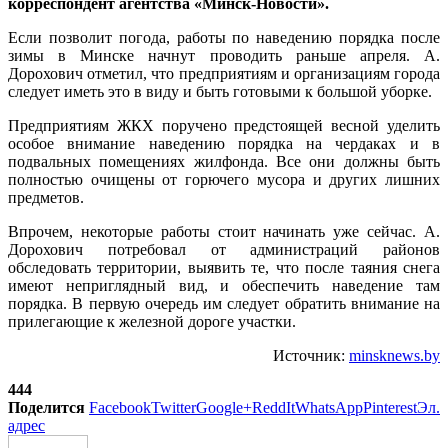
корреспондент агентства «Минск-Новости».
Если позволит погода, работы по наведению порядка после
зимы в Минске начнут проводить раньше апреля. А.
Дорохович отметил, что предприятиям и организациям города
следует иметь это в виду и быть готовыми к большой уборке.
Предприятиям ЖКХ поручено предстоящей весной уделить
особое внимание наведению порядка на чердаках и в
подвальных помещениях жилфонда. Все они должны быть
полностью очищены от горючего мусора и других лишних
предметов.
Впрочем, некоторые работы стоит начинать уже сейчас. А.
Дорохович потребовал от администраций районов
обследовать территории, выявить те, что после таяния снега
имеют неприглядный вид, и обеспечить наведение там
порядка. В первую очередь им следует обратить внимание на
прилегающие к железной дороге участки.
Источник:
minsknews.by
444
Поделится
Facebook
Twitter
Google+
ReddIt
WhatsApp
Pinterest
Эл.
адрес