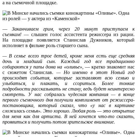
а на съемочной площадке.
—
Заканчиваем грим, через 20 минут приступаем к
съемкам!
— слышен голос ассистента режиссера из рации.
На площадке появляется Станислав Дужников, который
исполняет в фильме роль старшего сына.
—
В семье всего трое детей, кроме меня есть еще средняя
дочь и младший сын. Каждый год все традиционно
собираются у папы дома на «оливье»,
— кратко знакомит нас
с сюжетом Станислав.
— Но именно в этот Новый год
происходят события, которые заставляют всю семью и
улыбаться, и плакать, и ссориться. Более тонкие
подробности рассказывать не стану, ведь будет неинтересно
смотреть. У нас собралась чудесная компания — в конце
первого съемочного дня получили комплимент от режиссера-
постановщика, который сказал, что «у нас в картинке
сложилась семья». Это хорошо. Любая роль — это открытие
для меня как для артиста. В ней хочется что-то сказать,
проявиться и получить потом зрительское внимание.