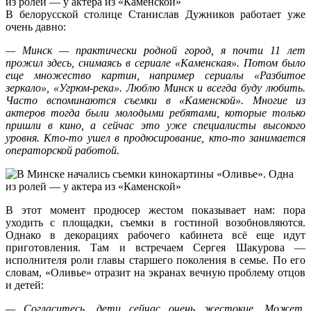
В белорусской столице Станислав Дужников работает уже
очень давно:
—
Минск — практически родной город, я почти 11 лет
прожил здесь, снимаясь в сериале «Каменская». Потом было
еще множество картин, например сериалы «Разбитое
зеркало», «Угрюм-река». Люблю Минск и всегда буду любить.
Часто вспоминаются съемки в «Каменской». Многие из
актеров тогда были молодыми ребятами, которые только
пришли в кино, а сейчас это уже специалисты высокого
уровня. Кто-то ушел в продюсирование, кто-то занимается
операторской работой.
В этот момент продюсер жестом показывает нам: пора
уходить с площадки, съемки в гостиной возобновляются.
Однако в декорациях рабочего кабинета всё еще идут
приготовления. Там и встречаем Сергея Шакурова —
исполнителя роли главы старшего поколения в семье. По его
словам, «Оливье» отразит на экранах вечную проблему отцов
и детей:
— Согласитесь, дети сейчас очень жестокие. Может,