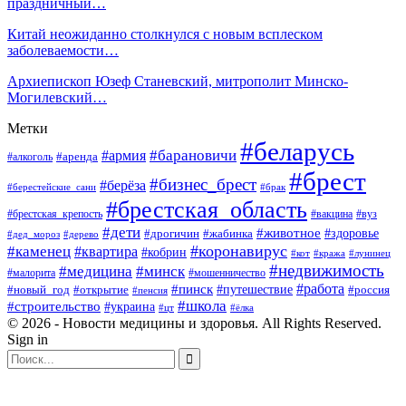
праздничный…
Китай неожиданно столкнулся с новым всплеском
заболеваемости…
Архиепископ Юзеф Станевский, митрополит Минско-
Могилевский…
Метки
#беларусь
#барановичи
#армия
#аренда
#алкоголь
#брест
#бизнес_брест
#берёза
#берестейские_сани
#брак
#брестская_область
#брестская_крепость
#вакцина
#вуз
#дети
#животное
#здоровье
#дрогичин
#жабинка
#дед_мороз
#дерево
#коронавирус
#каменец
#квартира
#кобрин
#кот
#кража
#лунинец
#недвижимость
#медицина
#минск
#мошенничество
#малорита
#пинск
#работа
#путешествие
#россия
#новый_год
#открытие
#пенсия
#школа
#строительство
#украина
#цт
#ёлка
© 2026 - Новости медицины и здоровья. All Rights Reserved.
Sign in