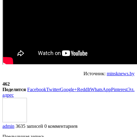
Источник:
minsknews.by
462
Поделится
Facebook
Twitter
Google+
ReddIt
WhatsApp
Pinterest
Эл.
адрес
admin
3635 записей
0 комментариев
Предыдущая запись