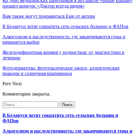
Ко Дню медицинских работников в арт-школе «Выше крыши»
прошел конкурс «Доктор всегда рядом»
Вам также могут понравиться
Еще от автора
В Беларуси хотят сократить сеть сельских больниц и ФАПов
Алкоголизм и наследственность: где заканчиваются гены и
начинается выбор
Железодефицитная анемия у подростков: от диагностики к
лечению
Фотодерматозы: фототоксические ожоги, аллергические
реакции и солнечная крапивница
Prev
Next
Комментарии закрыты.
В Беларуси хотят сократить сеть сельских больниц и
ФАПов
Алкоголизм и наследственность: где заканчиваются гены и