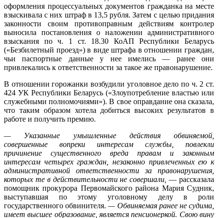
оформления процессуальных документов гражданка на месте
взыскивала с них штраф в 13,5 рубля. Затем с целью придания
законности своим противоправным действиям контролер
выносила постановления о наложении административного
взыскания по ч. 1 ст. 18.30 КоАП Республики Беларусь
(«Безбилетный проезд») в виде штрафа в отношении граждан,
чьи паспортные данные у нее имелись — ранее они
привлекались к ответственности за такое же правонарушение.
В отношении горожанки возбудили уголовное дело по ч. 2 ст.
424 УК Республики Беларусь («Злоупотребление властью или
служебными полномочиями»). В свое оправдание она сказала,
что таким образом хотела добиться высоких результатов в
работе и получить премию.
— Указанные умышленные действия обвиняемой,
совершенные вопреки интересам службы, повлекли
причинение существенного вреда правам и законным
интересам четырех граждан, незаконно привлеченных ею к
административной ответственности за правонарушения,
которых те в действительности не совершали,
— рассказала
помощник прокурора Первомайского района Мария Судник,
выступавшая по этому уголовному делу в роли
государственного обвинителя.
— Обвиняемая ранее не судима,
имеет высшее образование, является пенсионеркой.
Свою вину