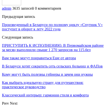
admin
3635 записей
0 комментариев
Предыдущая запись
Произведенный в Беларуси по полному циклу «Спутник V»
поступит в оборот к лету 2022 года
Следующая запись
ПРИСТУПИТЬ К ИСПОЛНЕНИЮ. В Первомайском районе
за месяц выполнили свыше 1 270 запросов на 115.бел
Вам также могут понравиться
Еще от автора
В Беларуси хотят сократить сеть сельских больниц и ФАПов
Кому могут быть полезны гейнеры и зачем они нужны
Как выбрать идеальную страну для путешествия:
практическое руководство
Классический интерьер: гармония стиля и комфорта
Prev
Next