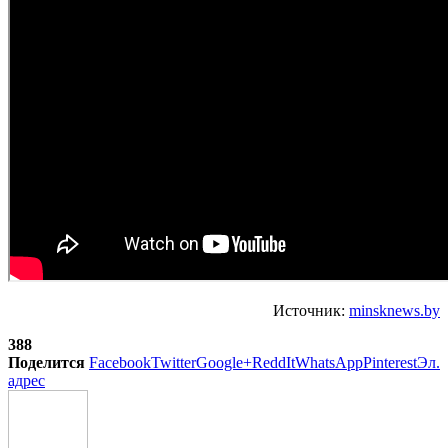
Источник:
minsknews.by
388
Поделится
Facebook
Twitter
Google+
ReddIt
WhatsApp
Pinterest
Эл.
адрес