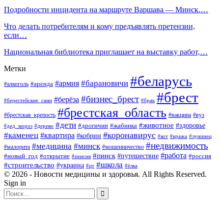
Подробности инцидента на маршруте Варшава — Минск.…
Что делать потребителям и кому предъявлять претензии,
если…
Национальная библиотека приглашает на выставку работ,…
Метки
#беларусь
#барановичи
#армия
#аренда
#алкоголь
#брест
#бизнес_брест
#берёза
#берестейские_сани
#брак
#брестская_область
#брестская_крепость
#вакцина
#вуз
#дети
#животное
#здоровье
#дрогичин
#жабинка
#дед_мороз
#дерево
#коронавирус
#каменец
#квартира
#кобрин
#кот
#кража
#лунинец
#недвижимость
#медицина
#минск
#мошенничество
#малорита
#пинск
#работа
#путешествие
#россия
#новый_год
#открытие
#пенсия
#школа
#строительство
#украина
#цт
#ёлка
© 2026 - Новости медицины и здоровья. All Rights Reserved.
Sign in