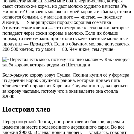
по качеству молока. Зачем мне брать чёрно-белую, которая
съест столько же корма, но даст молоко худшего качества 3%
жирности? Сливаешь молоко от моей коровы из банки, стенки
остаются белыми, а у магазинного — чистые, — поясняет
Леонид. — У айршир­ской породы хорошая соматика
(соматические клетки — это отмершие клетки кожи, которые
попадают через соски коровы в молоко. Если их больше
нормы, то невозможно приготовить качественные молочные
продукты —
Прим.ред.
). Если в обычном молоке допускается
200-500 клеток, то у моей — 80. Чем ниже, тем лучше».
Бело-рыжую корову зовут Сушка. Леонид купил её у фермера
из деревни Борок Слуцкого района, который привёз пять
тёлочек этой породы из Карелии. Случчанин отдавал деньги
за корову частями, потому что в эквиваленте она стоила
$2000.
Построил хлев
Перед покупкой Леонид построил хлев из блоков, дерева и
цемента на месте послевоенного деревянного сарая. Во всё
вложил $9000. «Сделал новый дворец, — улыбаясь, говорит