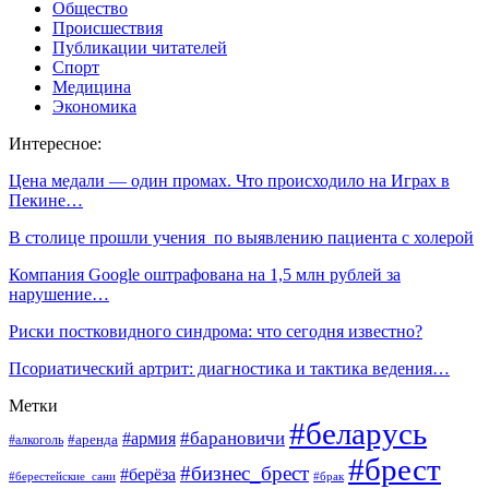
Общество
Происшествия
Публикации читателей
Спорт
Медицина
Экономика
Интересное:
Цена медали — один промах. Что происходило на Играх в
Пекине…
В столице прошли учения по выявлению пациента с холерой
Компания Google оштрафована на 1,5 млн рублей за
нарушение…
Риски постковидного синдрома: что сегодня известно?
Псориатический артрит: диагностика и тактика ведения…
Метки
#беларусь
#барановичи
#армия
#аренда
#алкоголь
#брест
#бизнес_брест
#берёза
#берестейские_сани
#брак