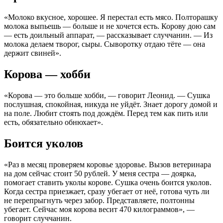
«Молоко вкусное, хорошее. Я перестал есть мясо. Полторашку
молока выпьешь — больше и не хочется есть. Корову дою сам
— есть доильный аппарат, — рассказывает случчанин. — Из
молока делаем творог, сыры. Сыворотку отдаю тёте — она
держит свиней».
Корова — хобби
«Корова — это больше хобби, — говорит Леонид. — Сушка
послушная, спокойная, никуда не уйдёт. Знает дорогу домой и
на поле. Любит стоять под дождём. Перед тем как пить или
есть, обязательно обнюхает».
Боится уколов
«Раз в месяц проверяем коровье здоровье. Вызов ветеринара
на дом сейчас стоит 50 рублей. У меня сестра — доярка,
помогает ставить уколы корове. Сушка очень боится уколов.
Когда сестра приезжает, сразу убегает от неё, готова чуть ли
не перепрыгнуть через забор. Представляете, полтонны
убегает. Сейчас моя корова весит 470 килограм­мов», —
говорит случчанин.