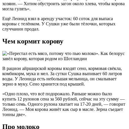
хозяин. — Хотим обустроить загон около хлева, чтобы корова
могла гулять».
Ещё Леонид взял в аренду участок: 60 соток для выпаса
коровы с телёнком. У Сушки уже были тёлочки, которых
случчанин продал.
Чем кормит корову
В рацион айрширской коровы входят сено, кормовая свёкла,
комбикорм, мука и мел. За сутки Сушка выпивает 60 литров
воды. У Леонида есть небольшая мельница, он смалывает
зерно в муку. Сено хранится под крышей.
«Одно плохо, что всё подорожало. Раньше можно было
купить 12 рулонов сена за 560 рублей, сейчас на эту сумму —
только семь. Одного рулона хватает на 17-20 дней, — говорит
Леонид. — Моя корова живёт как сыр в масле. Зерна съедает
тонны две».
Про молоко