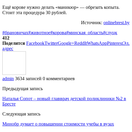
Ещё корове нужно делать «маникюр» — обрезать копыта.
Стоит эта процедура 30 рублей.
Источник:
onlinebrest.by
#брановичах
#животное
#корова
#минская_область
#слуцк
412
Поделится
Facebook
Twitter
Google+
ReddIt
WhatsApp
Pinterest
Эл.
адрес
admin
3634 записей
0 комментариев
Предыдущая запись
Наталья Сопот – новый главврач детской поликлиники №2 в
Бресте
Следующая запись
Минобр думает о повышении стоимости учебы в вузах