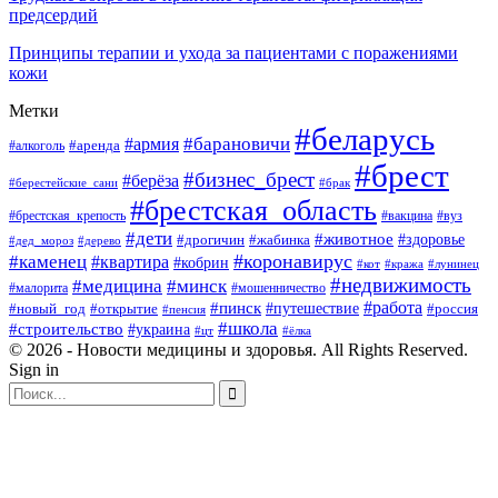
предсердий
Принципы терапии и ухода за пациентами с поражениями
кожи
Метки
#беларусь
#барановичи
#армия
#аренда
#алкоголь
#брест
#бизнес_брест
#берёза
#берестейские_сани
#брак
#брестская_область
#брестская_крепость
#вакцина
#вуз
#дети
#животное
#здоровье
#дрогичин
#жабинка
#дед_мороз
#дерево
#коронавирус
#каменец
#квартира
#кобрин
#кот
#кража
#лунинец
#недвижимость
#медицина
#минск
#мошенничество
#малорита
#пинск
#работа
#путешествие
#россия
#новый_год
#открытие
#пенсия
#школа
#строительство
#украина
#цт
#ёлка
© 2026 - Новости медицины и здоровья. All Rights Reserved.
Sign in