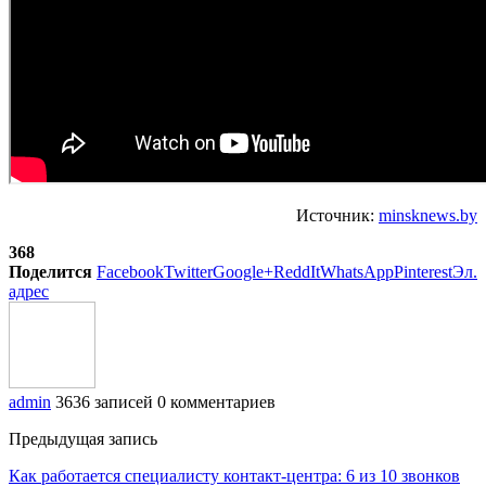
Источник:
minsknews.by
368
Поделится
Facebook
Twitter
Google+
ReddIt
WhatsApp
Pinterest
Эл.
адрес
admin
3636 записей
0 комментариев
Предыдущая запись
Как работается специалисту контакт-центра: 6 из 10 звонков