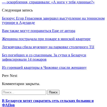
— оскорбления, спрашивали: «А ноги у тебя длинные?»
Следующая запись
Белорус Егор Герасимов завершил выступление на теннисном
турнире в Аделаиде
Вам также могут понравиться
Еще от автора
Женщина пострадала при пожаре в минской квартире
Легковушка сбила мужчину на парковке столичного ТЦ
Без погибших и со спасенным. За сутки в Беларуси
зафиксировали 14 пожаров
Из горевшей квартиры в Чижовке спасли женщину
Prev
Next
Комментарии закрыты.
В Беларуси хотят сократить сеть сельских больниц и
ФАПов