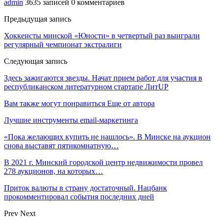
admin
3635 записей
0 комментариев
Предыдущая запись
Хоккеисты минской «Юности» в четвертый раз выиграли
регулярный чемпионат экстралиги
Следующая запись
Здесь зажигаются звезды. Начат прием работ для участия в
республиканском литературном стартапе ЛитUP
Вам также могут понравиться
Еще от автора
Лучшие инструменты email-маркетинга
«Пока желающих купить не нашлось». В Минске на аукцион
снова выставят пятикомнатную…
В 2021 г. Минский городской центр недвижимости провел
278 аукционов, на которых…
Приток валюты в страну достаточный. Нацбанк
прокомментировал события последних дней
Prev
Next