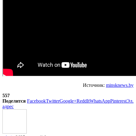
Источник:
minsknews.by
557
Поделится
Facebook
Twitter
Google+
ReddIt
WhatsApp
Pinterest
Эл.
адрес