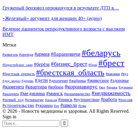
Груженый бензовоз опрокинулся в результате ДТП в…
«Железный» аргумент для женщин 40+ (аудио)
Ведение пациенток репродуктивного возраста с высоким
ИМТ
Метки
#беларусь
#барановичи
#армия
#аренда
#алкоголь
#брест
#бизнес_брест
#берёза
#берестейские_сани
#брак
#брестская_область
#брестская_крепость
#вакцина
#вуз
#дети
#животное
#здоровье
#дрогичин
#жабинка
#дед_мороз
#дерево
#коронавирус
#каменец
#квартира
#кобрин
#кот
#кража
#лунинец
#недвижимость
#медицина
#минск
#мошенничество
#малорита
#пинск
#работа
#путешествие
#россия
#новый_год
#открытие
#пенсия
#школа
#строительство
#украина
#цт
#ёлка
© 2026 - Новости медицины и здоровья. All Rights Reserved.
Sign in