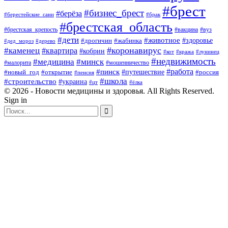
#брест
#бизнес_брест
#берёза
#берестейские_сани
#брак
#брестская_область
#брестская_крепость
#вакцина
#вуз
#дети
#животное
#здоровье
#дрогичин
#жабинка
#дед_мороз
#дерево
#коронавирус
#каменец
#квартира
#кобрин
#кот
#кража
#лунинец
#недвижимость
#медицина
#минск
#мошенничество
#малорита
#пинск
#работа
#путешествие
#россия
#новый_год
#открытие
#пенсия
#школа
#строительство
#украина
#цт
#ёлка
© 2026 - Новости медицины и здоровья. All Rights Reserved.
Sign in