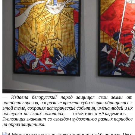
—
Издавна белорусский народ защищал свои земли от
нападения врагов, и в разные времена художники обращались к
этой теме, сохраняя исторические события, имена людей и их
поступки на своих полотнах,
— отметили в «Академии». —
Экспозиция знакомит со взглядом художников разных периодов
на образ защитника.