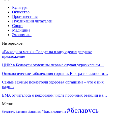
Культура
Общество
Происшествия
Публикации читателей
Спорт
Медицина
Экономика
Интересное:
«Выходи за меня!» Солдат на плацу сделал девушке
предложение
ЦИК: в Беларуси отмечены первые случаи угроз членам…
Онкологические заболевания гортани. Еще раз о важности…
Самые важные показатели здоровья организма – что о них
надо…
EMA отчиталось о рекордном числе побочных реакций на…
Метки
#беларусь
#барановичи
#армия
#аренда
#алкоголь