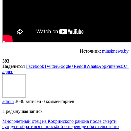
Источник:
minsknews.by
393
Поделится
Facebook
Twitter
Google+
ReddIt
WhatsApp
Pinterest
Эл.
адрес
admin
3636 записей
0 комментариев
Предыдущая запись
Многодетный отец из Кобринского района после смерти
супруги обратился с просьбой о переводе обязательств по