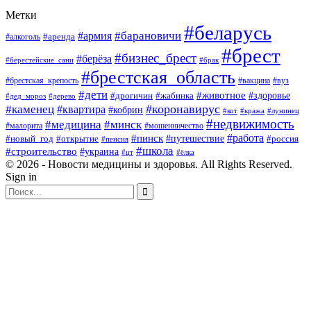
Метки
#беларусь
#барановичи
#армия
#аренда
#алкоголь
#брест
#бизнес_брест
#берёза
#берестейские_сани
#брак
#брестская_область
#брестская_крепость
#вакцина
#вуз
#дети
#животное
#здоровье
#дрогичин
#жабинка
#дед_мороз
#дерево
#коронавирус
#каменец
#квартира
#кобрин
#кот
#кража
#лунинец
#недвижимость
#медицина
#минск
#мошенничество
#малорита
#пинск
#работа
#путешествие
#россия
#новый_год
#открытие
#пенсия
#школа
#строительство
#украина
#цт
#ёлка
© 2026 - Новости медицины и здоровья. All Rights Reserved.
Sign in