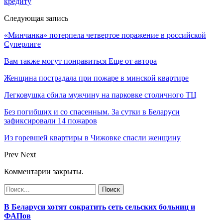
кредиту
Следующая запись
«Минчанка» потерпела четвертое поражение в российской
Суперлиге
Вам также могут понравиться
Еще от автора
Женщина пострадала при пожаре в минской квартире
Легковушка сбила мужчину на парковке столичного ТЦ
Без погибших и со спасенным. За сутки в Беларуси
зафиксировали 14 пожаров
Из горевшей квартиры в Чижовке спасли женщину
Prev
Next
Комментарии закрыты.
В Беларуси хотят сократить сеть сельских больниц и
ФАПов